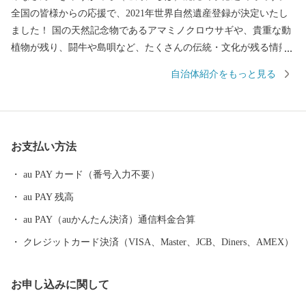
全国の皆様からの応援で、2021年世界自然遺産登録が決定いたし
ました！ 国の天然記念物であるアマミノクロウサギや、貴重な動
植物が残り、闘牛や島唄など、たくさんの伝統・文化が残る情熱
の島です。 ふるさと納税で頂いたご寄附は、自然環境保全事業
自治体紹介をもっと見る
や、島の子ども達の教育環境の整備に活用させて頂いておりま
す。 全国の皆様！鹿児島県徳之島町ふるさと納税にたくさんの“想
い”を寄せて頂き、本当にありがとうございます。 おぼらだれん。
（ありがとうございます。）
お支払い方法
au PAY カード（番号入力不要）
au PAY 残高
au PAY（auかんたん決済）通信料金合算
クレジットカード決済（VISA、Master、JCB、Diners、AMEX）
お申し込みに関して