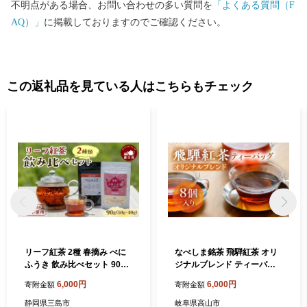
不明点がある場合、お問い合わせの多い質問を
「よくある質問（F
AQ）」
に掲載しておりますのでご確認ください。
この返礼品を見ている人はこちらもチェック
リーフ紅茶 2種 春摘み べに
なべしま銘茶 飛騨紅茶 オリ
ふうき 飲み比べセット 90g
ジナルブレンド ティーバッ
(50g 40g) 国産 栽培期間中
グ8個 紅茶 茶 ティー お茶 飲
6,000円
6,000円
寄附金額
寄附金額
農薬不使用 三島の紅茶 リー
料 べにふうき 一番茶 ダージ
フ リーフ茶 紅茶 和紅茶 ティ
リン系 奥飛騨温泉 奥飛騨 国
静岡県三島市
岐阜県高山市