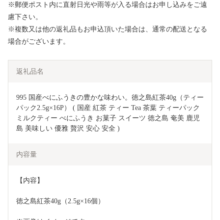
※郵便ポスト内に直射日光や雨等が入る場合はお申し込みをご遠
慮下さい。
※複数又は他の返礼品もお申込頂いた場合は、通常の配送となる
場合がございます。
返礼品名
995 国産べにふうきの豊かな味わい。徳之島紅茶40g（ティー
パック2.5g×16P） ( 国産 紅茶 ティー Tea 茶葉 ティーパック 
ミルクティー べにふうき お菓子 スイーツ 徳之島 奄美 鹿児
島 美味しい 優雅 贅沢 安心 安全 )  
内容量
【内容】
徳之島紅茶40g（2.5g×16個）