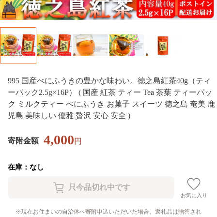
995 国産べにふうきの豊かな味わい。徳之島紅茶40g（ティ
ーパック2.5g×16P） ( 国産 紅茶 ティー Tea 茶葉 ティーパッ
ク ミルクティー べにふうき お菓子 スイーツ 徳之島 奄美 鹿
児島 美味しい 優雅 贅沢 安心 安全 )
4,000
寄附金額
円
在庫：なし
お気に入り
現在お住まいの自治体へ寄附申込いただいた場合、返礼品は贈答され