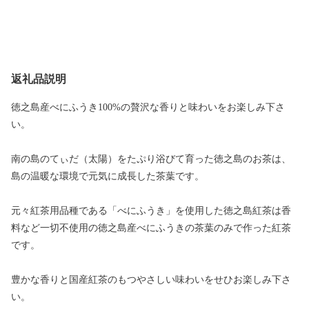
返礼品説明
徳之島産べにふうき100%の贅沢な香りと味わいをお楽しみ下さ
い。
南の島のてぃだ（太陽）をたぷり浴びて育った徳之島のお茶は、
島の温暖な環境で元気に成長した茶葉です。
元々紅茶用品種である「べにふうき」を使用した徳之島紅茶は香
料など一切不使用の徳之島産べにふうきの茶葉のみで作った紅茶
です。
豊かな香りと国産紅茶のもつやさしい味わいをせひお楽しみ下さ
い。