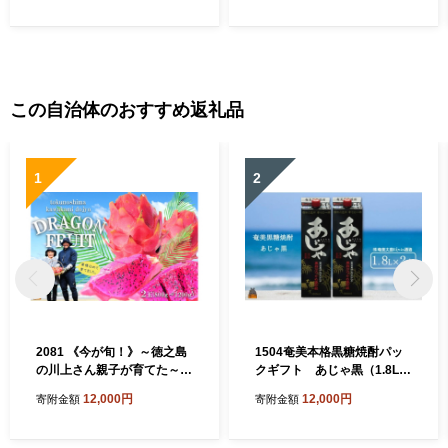
ー tea 茶葉 お茶 上品 贈答 プ
産茶葉 国産 BU015
レゼント ギフト 箱根西麓 勝
又苑 静岡県 三島市
この自治体のおすすめ返礼品
1
2
2081 《今が旬！》～徳之島
1504奄美本格黒糖焼酎パッ
の川上さん親子が育てた～ド
クギフト あじゃ黒（1.8L×
ラゴンフルーツ（赤：2玉）
2本）
12,000円
12,000円
寄附金額
寄附金額
（ 果物 フルーツ 旬 フレッシ
ュ 美容 太陽 世界自然遺産 川
上道場 ）