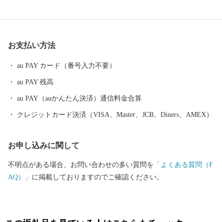
かもしれません。 このように、読み方からあまり知られていな
い？各務原市ですが、実はものづくりでは岐阜県No.1の実力を持
っています。市内には高い金属加工技術を背景に、国内有数の拠
お支払い方法
点と言われるまで成長した航空機産業はじめ、ロボット、医療機
器等々、次世代に繋がる先端産業が集まっており、現在もその技
au PAY カード（番号入力不要）
術力を磨いております。各務原と言えば、ものづくりの街、とイ
au PAY 残高
メージする方が多いのではないでしょうか。 最近は、県外から多
くの人が訪れる大型商業施設や、高速道路と直結した県内有数の
au PAY（auかんたん決済）通信料金合算
観光施設「河川環境楽園」、リニューアルした国内最大級の航空
クレジットカード決済（VISA、Master、JCB、Diners、AMEX）
宇宙博物館「そらはく」など、生活や娯楽に関する拠点が充実し
てきています。 おもしろい取り組みもあります。150以上の公
お申し込みに関して
園が整備され特徴的な公園も多い街ですが、近年はその公園を活
用した、こだわりのフェス（OUR FAVORITE THINGS）やマル
不明点がある場合、お問い合わせの多い質問を
「よくある質問（F
シェ（マーケット日和）などを開催しています。 当市ふるさと納
AQ）」
に掲載しておりますのでご確認ください。
税でも「河川環境楽園」、航空宇宙博物館「そらはく」のチケッ
トおよびグッズや、マルシェ「マーケット日和」に出展している
企業からも記念品を提供していただいているのでこの機会に是
非、記念品をチェックして遊びにきて下さい！。 今、当市は「も