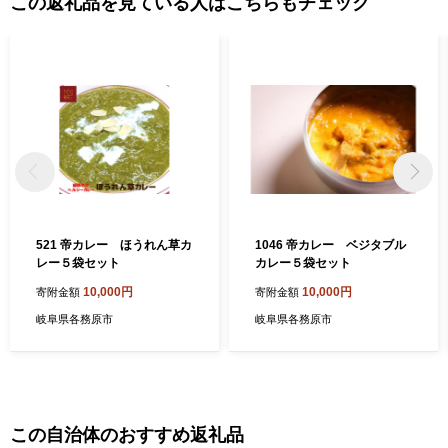
この返礼品を見ている人はこちらもチェック
のづくりの街」に加え、商業観光施設の充実した「便利で楽しい
街」、景色の良い公園やイベント、こだわりのお店が多い「素敵
な街」というイメージも持ちつつあります。名古屋圏からも近
く、交通網も充実した住みやすい街、かかみがはらにお越しくだ
さい。
521 帝カレー ほうれん草カ
1046 帝カレー ベジタブル
レー５袋セット
カレー５袋セット
10,000円
10,000円
寄附金額
寄附金額
岐阜県各務原市
岐阜県各務原市
この自治体のおすすめ返礼品