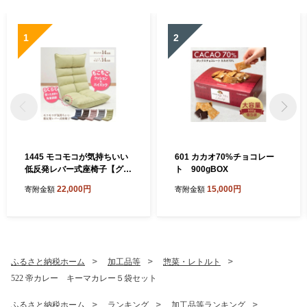
1
2
1445 モコモコが気持ちいい
601 カカオ70%チョコレー
低反発レバー式座椅子【グリ
ト 900gBOX
ーン】
22,000円
15,000円
寄附金額
寄附金額
ふるさと納税ホーム
加工品等
惣菜・レトルト
522 帝カレー キーマカレー５袋セット
ふるさと納税ホーム
ランキング
加工品等ランキング