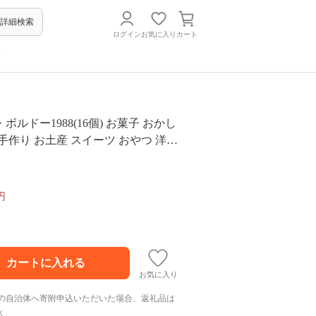
詳細検索
ログイン
お気に入り
カート
方
ルドー1988(16個) お菓子 おかし
手作り お土産 スイーツ おやつ 洋菓
 個包装 小分け 冷凍 ＜離島配送不可
078】【そうりの食卓】
円
お気に入り
の自治体へ寄附申込いただいた場合、返礼品は
ん。