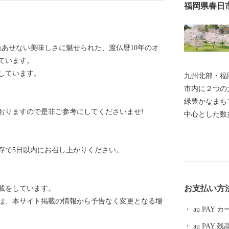
福岡県春日
色あせない美味しさに魅せられた、渡仏暦10年のオ
ています。
しています。
九州北部・福
市内に２つの
緑豊かなまち
おりますので是非ご参考にしてくださいませ!
中心とした数
歴史に彩られ
評価を得てい
存で5日以内にお召し上がりください。
もたちを育て
みや市民と行
めていきます
お支払い方
載をしています。
は、本サイト掲載の情報から予告なく変更となる場
au PAY
au PAY 残