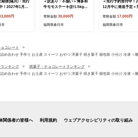
定期便(隔月)・先行
＜訳あり・不揃い＞博多和
＜先行予約受付中！2
中！2027年1月中
牛モモステーキ(計1.5kg・1
12月中に発送予定＞
次発送予定＞冷凍
00g×15P) 牛肉 黒毛和牛 国
味鳥 水たき・もつ鍋
33,000円
30,000円
17,000円
寄附金額
寄附金額
計6kg:2kg×3回)
産 モモ肉 ステーキ BBQ 小
(6～8人前)モツ鍋 水
チゴ 苺 あまおう
分け ＜離島配送不可＞【ks
肉 鳥肉 とりにく 牛
日市
福岡県春日市
福岡県春日市
ご 冷凍イチゴ 国産
g1482】【MEATPLUS】
ン 鶏はらみ 鍋 スー
岡県 特別栽培 果
ね ポン酢 ちゃんぽん
ツ アイス ジャム
子胡椒 柚子こしょう
ーツ ＜離島配送不
しょうゆ＜離島配送
チョコレート
g1786】【うるう
【ksg1294-12】
し 詰め合わせ 手作り お土産 スイーツ おやつ 洋菓子 焼き菓子 個包装 小分け 冷凍 
亭 博多華味鳥】
子ランキング
焼菓子・チョコレートランキング
し 詰め合わせ 手作り お土産 スイーツ おやつ 洋菓子 焼き菓子 個包装 小分け 冷凍 
体関係者の皆様へ
利用規約
ウェブアクセシビリティの取り組み