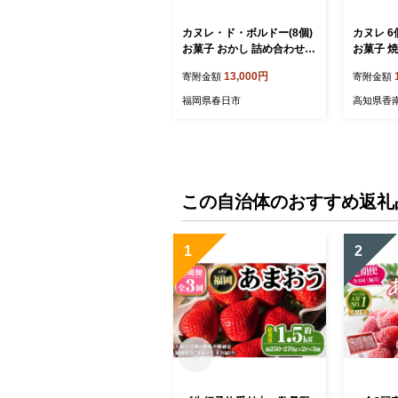
カヌレ・ド・ボルドー(8個)
カヌレ 6
お菓子 おかし 詰め合わせ
お菓子 
手作り お土産 スイーツ お
子 おかし
13,000円
寄附金額
寄附金額
やつ 洋菓子 焼き菓子 個包
ト カヌ
装 小分け 冷凍＜離島配送不
やつ mon
福岡県春日市
高知県香
可＞【ksg0246】【そうり
香南市 カ
の食卓】
この自治体のおすすめ返礼
1
2