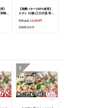
使用】
【発酵バター100%使用】
 宮崎県
カヌレ 10個 [三日月堂 宮崎
 個包装
県 日向市 452060884] 個包
14,000円
寄附金額
 焼菓
装 菓子 スイーツ お菓子 焼
ザート
菓子 おかし 洋菓子 デザー
宮崎県日向市
ト 冷凍
5
6