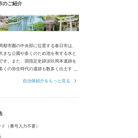
市のご紹介
岡都市圏の中央部に位置する春日市は、
大きな公園や多くのため池を有する水と
です。また、国指定史跡須玖岡本遺跡を
多くの弥生時代の遺跡も数多く出土する
た住宅都市です。 今後も、全国的に高い
自治体紹介をもっと見る
る学校・家庭・地域が一体となって子ど
る「コミュニティ・スクール」の取り組
政が共に支え合う協働のまちづくりを進
。
法
 カード（番号入力不要）
高