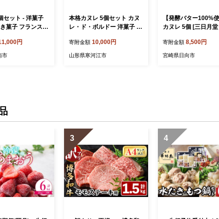
個セット - 洋菓子
本格カヌレ 5個セット カヌ
【発酵バター100%
焼き菓子 フランス菓
レ・ド・ボルドー 洋菓子 お
カヌレ 5個 [三日月堂
 スイーツ デザー
菓子 焼き菓子 焼菓子 スイ
日向市 452060883]
11,000円
10,000円
8,500円
寄附金額
寄附金額
レ・ド・ボルドー お
ーツ デザート おやつ 山形
菓子 スイーツ お菓子
go mongo 高知県
ブールシャンティー 010-
子 おかし 洋菓子 デ
南市
山形県寒河江市
宮崎県日向市
ヌレ mo-0002
G-BK026
冷凍
品
3
4