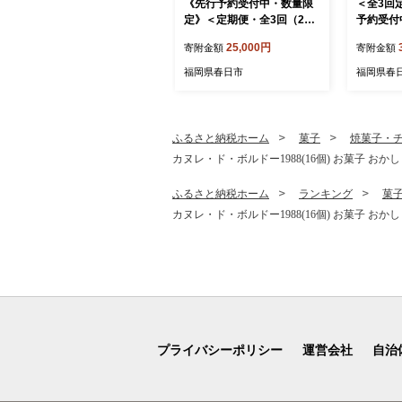
《先行予約受付中・数量限
＜全3回
定》＜定期便・全3回（2
予約受付
月・3月・4月）＞2027年2
旬以降順
25,000円
寄附金額
寄附金額
月からお届け！いちご定期
あまおう (
便 あまおう(総重量約1.5k
いちご イ
福岡県春日市
福岡県春
g・約250～270g×2P×3回)
冷凍いち
いちご 苺 あまおう 果物 フ
定期便 福
ルーツ 定期便 ＜離島配送不
物 フルー
可＞【ksg1676】【THE FA
冷凍フル
ふるさと納税ホーム
菓子
焼菓子・
RM_strawberry】
可＞【ks
カヌレ・ド・ボルドー1988(16個) お菓子 おか
農園】
ふるさと納税ホーム
ランキング
菓
カヌレ・ド・ボルドー1988(16個) お菓子 おか
プライバシーポリシー
運営会社
自治