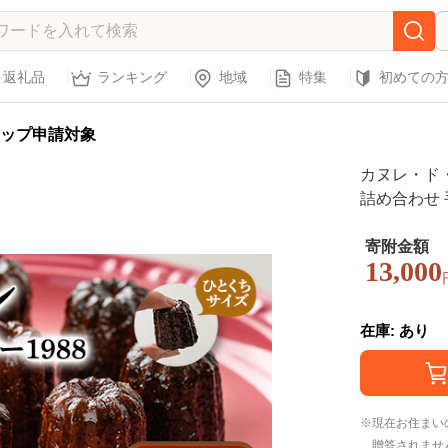
返礼品
ランキング
地域
特集
初めての
ップ申請対象
カヌレ・ド・ボ
詰め合わせ 
子 焼き菓子
＞【ksg0
寄附金額
13,000
在庫: あり
現在お住まい
贈答されませ