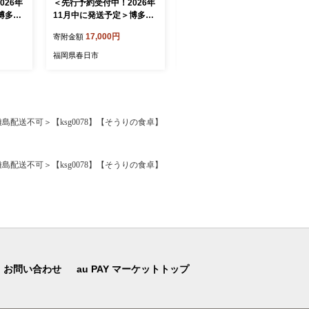
026年
＜先行予約受付中！2026年
＜先行予約受付中！2026年
博多華
11月中に発送予定＞博多華
10月中に発送予定＞博多華
セット
味鳥 水たき・もつ鍋セット
味鳥 水たき・もつ鍋セット
17,000円
17,000円
寄附金額
寄附金額
炊き 鶏
(6～8人前)モツ鍋 水炊き 鶏
(6～8人前)モツ鍋 水炊き 鶏
 ホルモ
肉 鳥肉 とりにく 牛 ホルモ
肉 鳥肉 とりにく 牛 ホルモ
福岡県春日市
福岡県春日市
プ つく
ン 鶏はらみ 鍋 スープ つく
ン 鶏はらみ 鍋 スープ つく
麺 柚
ね ポン酢 ちゃんぽん麺 柚
ね ポン酢 ちゃんぽん麺 柚
 醤油味
子胡椒 柚子こしょう 醤油味
子胡椒 柚子こしょう 醤油味
不可＞
しょうゆ＜離島配送不可＞
しょうゆ＜離島配送不可＞
【水たき料
【ksg1294-11】【水たき料
【ksg1294-10】【水たき料
＜離島配送不可＞【ksg0078】【そうりの食卓】
亭 博多華味鳥】
亭 博多華味鳥】
＜離島配送不可＞【ksg0078】【そうりの食卓】
お問い合わせ
au PAY マーケットトップ