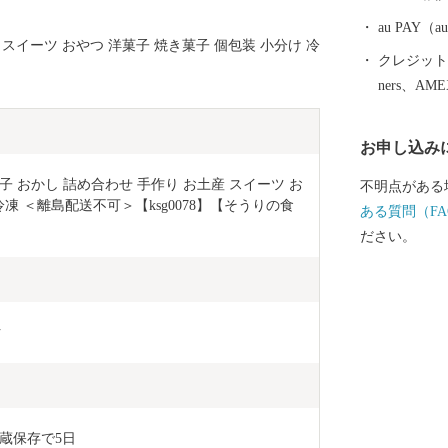
au PAY
 スイーツ おやつ 洋菓子 焼き菓子 個包装 小分け 冷
クレジットカ
ners、AM
お申し込み
菓子 おかし 詰め合わせ 手作り お土産 スイーツ お
不明点がある
冷凍 ＜離島配送不可＞【ksg0078】【そうりの食
ある質問（FA
ださい。
ク
蔵保存で5日