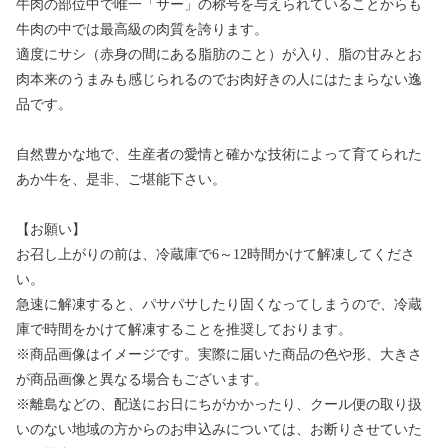
牛肉の部位中で唯一「サー」の称号を与えられていることからも
牛肉の中では最高級の肉質を誇ります。
適度にサシ（赤身の間にある脂肪のこと）が入り、脂の甘みとお
肉本来のうまみも感じられるのでお肉好きの人にはたまらない逸
品です。
自然豊かな地で、生産者の愛情と確かな技術によって育てられた
あか牛を、是非、ご堪能下さい。
【お願い】
お召し上がりの前は、冷蔵庫で6～12時間かけて解凍してくださ
い。
急速に解凍すると、パサパサしたり固くなってしまうので、冷蔵
庫で時間をかけて解凍することを推奨しております。
※商品画像はイメージです。実際に届いた商品の色や形、大きさ
が商品画像と異なる場合もございます。
※離島などの、配送にお日にちがかかったり、クール便の取り扱
いのない地域の方からのお申込みについては、お断りさせていた