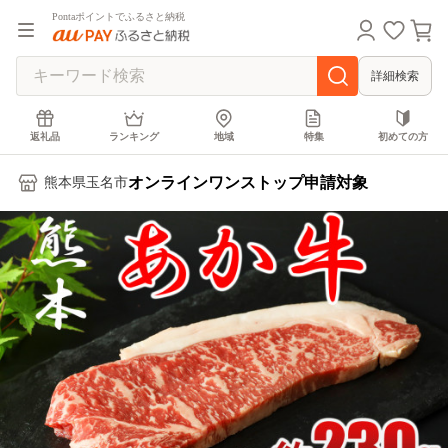
Pontaポイントでふるさと納税
詳細検索
返礼品
ランキング
地域
特集
初めての方
オンラインワンストップ申請対象
熊本県玉名市