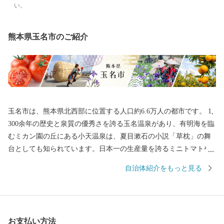
い。
熊本県玉名市のご紹介
玉名市は、熊本県北西部に位置する人口約6.6万人の都市です。 1,
300余年の歴史と泉質の優秀さを誇る玉名温泉があり、有明海を臨
むミカン園の丘にある小天温泉は、夏目漱石の小説「草枕」の舞
台としても知られています。日本一の生産量を誇るミニトマトや
日本遺産に登録された菊池川流域産のお米がとれる自然豊かな土
自治体紹介をもっと見る
地も魅力の一つです。 また2019年大河ドラマ主人公モデルの一人
「日本マラソンの父・金栗四三」の故郷です。金栗四三はマラソ
ン選手として3度の世界記録を樹立し、日本人で初めてオリンピッ
クに出場しました。金栗四三の大きな功績を多くの人に知っても
お支払い方法
らうため、後世まで伝るために、街は観光地の整備や特産品の開