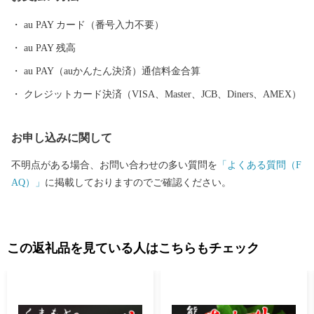
発で活気に満ち溢れています。 ふるさと寄附金を通して玉名の魅
au PAY カード（番号入力不要）
力に触れていただき是非玉名に足を運んでみてください。 【重
au PAY 残高
要：受領書およびワンストップ特例申請書について】 ・受領書お
よびワンストップ特例申請書は、寄附から約１カ月後に発送致し
au PAY（auかんたん決済）通信料金合算
ます。 ・ワンストップ特例申請書をお急ぎの方は、「玉名市から
クレジットカード決済（VISA、Master、JCB、Diners、AMEX）
のご案内」からダウンロードをお願いします。 【お問合せ先】 ◇
返礼品（資料請求）に関するお問合せ Tel：050-3146-0828 玉
お申し込みに関して
名市ふるさと納税事務局 (9:00～18:00、土日祝・年末年始除く) ◇
制度に関するお問合せ Tel：0968-75-1421 玉名市役所地域振興
不明点がある場合、お問い合わせの多い質問を
「よくある質問（F
課ふるさと納税担当 (8:30～17:15、土日祝・年末年始除く) ※お申
AQ）」
に掲載しておりますのでご確認ください。
込み・お問合せいただきました場合、お問合せ内容および個人情
報につきましては、玉名市ふるさと納税事務局（ふるさとチョイ
ス）および玉名市役所担当部署にて共有させていただきます。ま
た返礼品に関する情報（お名前やお届け先等）については、返礼
この返礼品を見ている人はこちらもチェック
品提供事業者にも共有させていただきます。 いただいた情報はふ
るさと納税に関する必要書類発行・返礼品発送・その他運用・事
務対応以外には使用いたしません。