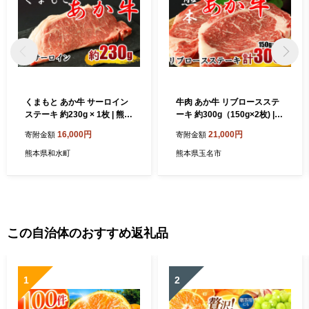
くまもと あか牛 サーロイン
牛肉 あか牛 リブロースステ
ステーキ 約230g × 1枚 | 熊本
ーキ 約300g（150g×2枚) |
県 熊本 くまもと 和水町 なご
肉 牛肉 赤牛 和牛 リブ ロー
16,000円
21,000円
寄附金額
寄附金額
みまち なごみ 牛肉 肉 あか牛
ス ステーキ 熊本県産
赤牛 肥後 冷凍 サーロイン ス
熊本県和水町
熊本県玉名市
テーキ
この自治体のおすすめ返礼品
1
2