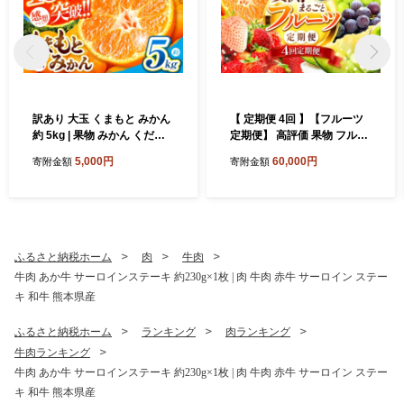
訳あり 大玉 くまもと みかん
【 定期便 4回 】【フルーツ
約 5kg | 果物 みかん くだも
定期便】 高評価 果物 フルー
の みかん フルーツ みかん 柑
ツ 選べる発送回数 （いちご
5,000円
60,000円
寄附金額
寄附金額
橘 みかん 柑橘類 みかん ミカ
みかん 不知火 スイカ ぶどう
ン 家庭用 みかん 熊本県 みか
メロン シャインマスカット
ん 玉名市 みかん
梨 柿 アイス クレープ） 2回
~ 12回 1年 フルーツ定期 フ
ルーツ定期便 果物定期便 果
物定期 定期便 フルーツ 果物
ふるさと納税ホーム
肉
牛肉
お試し 旬 取れたて 熊本県 玉
牛肉 あか牛 サーロインステーキ 約230g×1枚 | 肉 牛肉 赤牛 サーロイン ステー
名市
キ 和牛 熊本県産
ふるさと納税ホーム
ランキング
肉ランキング
牛肉ランキング
牛肉 あか牛 サーロインステーキ 約230g×1枚 | 肉 牛肉 赤牛 サーロイン ステー
キ 和牛 熊本県産