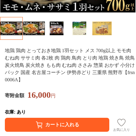
地鶏 鶏肉 とっておき地鶏 1羽セット メス 700g以上 モモ肉
むね肉 ササミ肉 各2枚 肉 鶏肉 鳥肉 とり肉 地鶏 焼き鳥 焼鳥
炭火焼鳥 炭火焼き もも肉 むね肉 ささみ 惣菜 おかず 小分け
パック 国産 名古屋コーチン 伊勢赤どり 三重県 熊野市【frsn
0006A】
16,000
寄附金額
円
在庫: あり
お気に入り