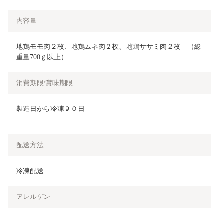
内容量
地鶏モモ肉２枚、地鶏ムネ肉２枚、地鶏ササミ肉２枚　（総
重量700ｇ以上）
消費期限/賞味期限
製造日から冷凍９０日
配送方法
冷凍配送
アレルゲン