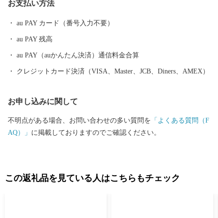
お支払い方法
余年もの伝統を誇り、約１万発の大迫力の花火や 世界遺産に轟く
音と光を楽しもうと 全国から多くの人が訪れます。
au PAY カード（番号入力不要）
au PAY 残高
au PAY（auかんたん決済）通信料金合算
クレジットカード決済（VISA、Master、JCB、Diners、AMEX）
お申し込みに関して
不明点がある場合、お問い合わせの多い質問を
「よくある質問（F
AQ）」
に掲載しておりますのでご確認ください。
この返礼品を見ている人はこちらもチェック