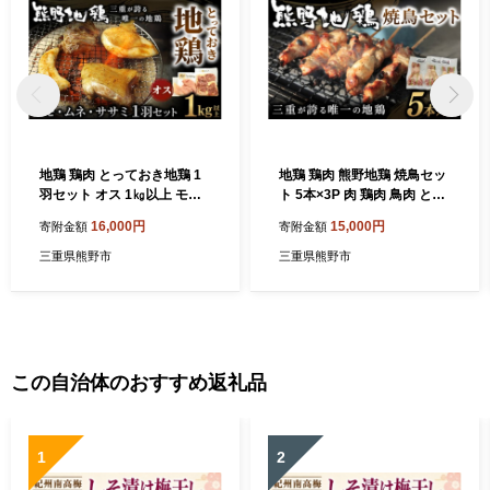
地鶏 鶏肉 とっておき地鶏 1
地鶏 鶏肉 熊野地鶏 焼鳥セッ
羽セット オス 1㎏以上 モモ
ト 5本×3P 肉 鶏肉 鳥肉 とり
肉 むね肉 ササミ肉 各2枚 肉
肉 地鶏 焼き鳥 焼鳥 炭火焼鳥
16,000円
15,000円
寄附金額
寄附金額
鶏肉 鳥肉 とり肉 地鶏 焼き鳥
炭火焼き 惣菜 おかず 小分け
焼鳥 炭火焼鳥 炭火焼き もも
パック 国産 名古屋コーチン
三重県熊野市
三重県熊野市
肉 むね肉 ささみ 惣菜 おかず
伊勢赤どり 三重県 熊野市【f
小分けパック 国産 名古屋コ
rsn0012】
ーチン 伊勢赤どり 三重県 熊
野市【frsn0005A】
この自治体のおすすめ返礼品
1
2