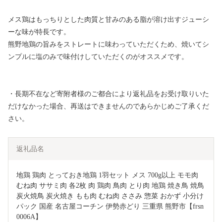
メス鶏はもっちりとした肉質と甘みのある脂が溶け出すジューシ
ーな味が特長です。
熊野地鶏の旨みをストレートに味わっていただくため、焼いてシ
ンプルに塩のみで味付けしていただくのがオススメです。
・長期不在など寄附者様のご都合により返礼品をお受け取りいた
だけなかった場合、再送はできませんのであらかじめご了承くだ
さい。
返礼品名
地鶏 鶏肉 とっておき地鶏 1羽セット メス 700g以上 モモ肉 
むね肉 ササミ肉 各2枚 肉 鶏肉 鳥肉 とり肉 地鶏 焼き鳥 焼鳥 
炭火焼鳥 炭火焼き もも肉 むね肉 ささみ 惣菜 おかず 小分け
パック 国産 名古屋コーチン 伊勢赤どり 三重県 熊野市【frsn
0006A】