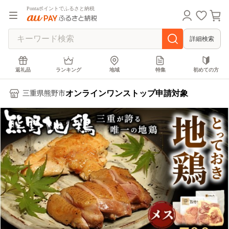
Pontaポイントでふるさと納税
詳細検索
返礼品
ランキング
地域
特集
初めての方
オンラインワンストップ申請対象
三重県熊野市