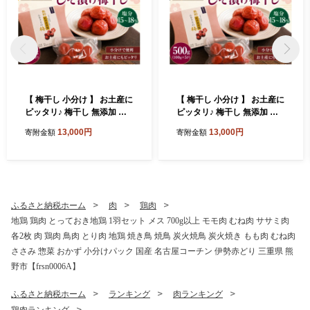
【 梅干し 小分け 】 お土産に
【 梅干し 小分け 】 お土産に
ピッタリ♪ 梅干し 無添加 南
ピッタリ♪ 梅干し 無添加 南
高梅 小分けタイプ 昔ながら
高梅 小分けタイプ 昔ながら
13,000円
13,000円
寄附金額
寄附金額
のすっぱい しそ漬け梅干し 5
のすっぱい しそ漬け梅干し 5
00g (100g×5P) 梅干し 梅干
00g (100g×5P) 梅干し 梅干
梅 うめ ウメ しそ梅干し しそ
梅 うめ ウメ しそ梅干し しそ
梅 人気 国産 梅干し お取り寄
梅 人気 国産 梅干し お取り寄
せ おすすめ 梅干し お弁当 梅
せ おすすめ 梅干し お弁当 梅
干し 健康食品 南高梅干し 三
干し 健康食品 南高梅干し 三
ふるさと納税ホーム
肉
鶏肉
重県 熊野市【frsn0031A】
重県 熊野市【frsn0031A】
地鶏 鶏肉 とっておき地鶏 1羽セット メス 700g以上 モモ肉 むね肉 ササミ肉
各2枚 肉 鶏肉 鳥肉 とり肉 地鶏 焼き鳥 焼鳥 炭火焼鳥 炭火焼き もも肉 むね肉
ささみ 惣菜 おかず 小分けパック 国産 名古屋コーチン 伊勢赤どり 三重県 熊
野市【frsn0006A】
ふるさと納税ホーム
ランキング
肉ランキング
鶏肉ランキング