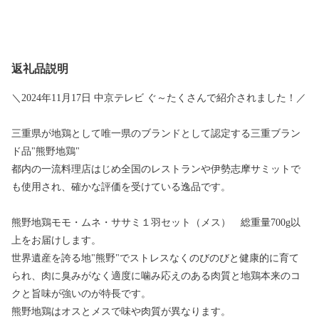
返礼品説明
＼2024年11月17日 中京テレビ ぐ～たくさんで紹介されました！／
三重県が地鶏として唯一県のブランドとして認定する三重ブラン
ド品"熊野地鶏"
都内の一流料理店はじめ全国のレストランや伊勢志摩サミットで
も使用され、確かな評価を受けている逸品です。
熊野地鶏モモ・ムネ・ササミ１羽セット（メス） 総重量700g以
上をお届けします。
世界遺産を誇る地"熊野"でストレスなくのびのびと健康的に育て
られ、肉に臭みがなく適度に噛み応えのある肉質と地鶏本来のコ
クと旨味が強いのが特長です。
熊野地鶏はオスとメスで味や肉質が異なります。