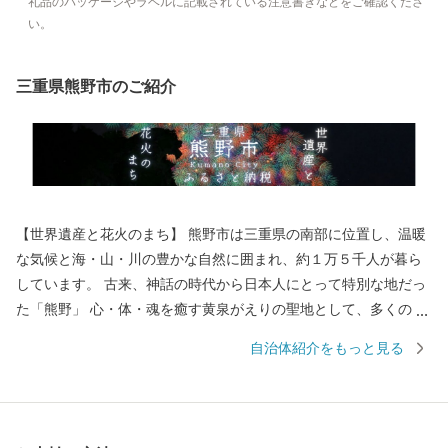
礼品のパッケージやラベルに記載されている注意書きなどをご確認くださ
い。
三重県熊野市のご紹介
【世界遺産と花火のまち】 熊野市は三重県の南部に位置し、温暖
な気候と海・山・川の豊かな自然に囲まれ、約１万５千人が暮ら
しています。 古来、神話の時代から日本人にとって特別な地だっ
た「熊野」 心・体・魂を癒す黄泉がえりの聖地として、多くの
人々が熊野を目指し訪れていました。 苔むした風情のある石畳の
自治体紹介をもっと見る
「熊野古道」 海を見下ろすような巨岩の「獅子岩」 日本最古の神
社といわれている「花の窟」 などの世界遺産が市内各地に存在
し、 長い歴史と人々の心に育まれてきた独自の文化が今も息づい
ています。 毎年８月１７日に開催される熊野大花火大会は ３００