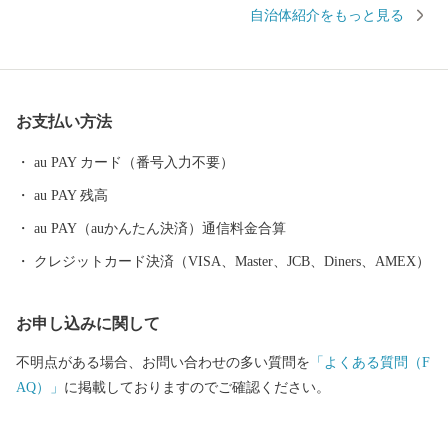
から瀬戸内海まで一望できます。 石灰岩特有の白い岩が目立つ夏
自治体紹介をもっと見る
の高原では、里から登ってきた牛たちが放牧されのどかに草を食
んでいます。 冬場は一面雪に覆われますが、その景色さえ自然の
醸し出す幻想的な美しさがあり、多くの人々を魅了しています。
また、町内には日本の夜明けを信じ幕末を駆け抜けた勤皇六志士
お支払い方法
の墓地が残っており、その他にも坂本龍馬や東津野出身の吉村虎
太郎たちが脱藩するために通った道が、昔の趣を残したまま維新
au PAY カード（番号入力不要）
の道・脱藩の道として存在しています。
au PAY 残高
au PAY（auかんたん決済）通信料金合算
クレジットカード決済（VISA、Master、JCB、Diners、AMEX）
お申し込みに関して
不明点がある場合、お問い合わせの多い質問を
「よくある質問（F
AQ）」
に掲載しておりますのでご確認ください。