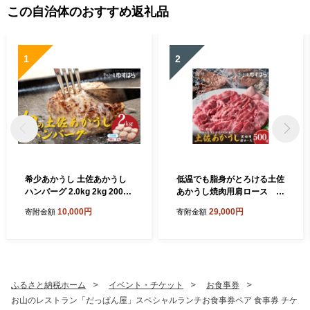
この自治体のおすすめ返礼品
1
2
希少あかうし 土佐あかうし
低温でも脂身がとろける土佐
ハンバーグ 2.0kg 2kg 200g
あかうし焼肉用肩ロース 5
× 10個 合い挽きハンバーグ
00g 牛肉 和牛 国産 BBQ オ
10,000円
29,000円
寄附金額
寄附金額
冷凍 真空 小分け 個包装 肉汁
レイン酸 高知県産
たっぷり 大容量 大きめ 合挽
き 牛肉 豚肉 保存料 不使用
ビーフ ポーク 合いびき肉 挽
肉 おかず 惣菜 晩ごはん 贅沢
お取り寄せ 肉 ギフト 人気 高
ふるさと納税ホーム
イベント・チケット
お食事券
知県 須崎市 お惣菜 はんばー
お山のレストラン「だっぱん屋」スペシャルランチお食事券ペア 食事券 チケ
ぐ hannba-gu