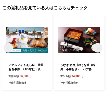
この返礼品を見ている人はこちらもチェック
アマルフィイ/あら珠 共通
うなぎ 明月川のうな重（特
お食事券 9,000円分 | 食事
典：小鉢付き） ペア券 ｜
券 チケット 選べる レストラ
食事券 チケット ペア うなぎ
36,000円
34,000円
寄附金額
寄附金額
ン お店 旅行 観光 トラベル
レストラン お店 旅行 観光 ト
ランチ ディナー 人気 おスス
ラベル ランチ ディナー 人気
神奈川県鎌倉市
神奈川県鎌倉市
メ プレゼント ギフト券 グル
おススメ プレゼント ギフト
メ 送料無料 鎌倉 神奈川
券 グルメ 送料無料 鎌倉 神奈
川