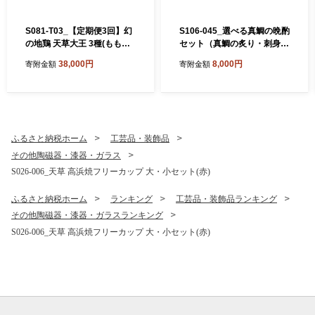
S081-T03_【定期便3回】幻
S106-045_選べる真鯛の晩酌
の地鶏 天草大王 3種(もも
セット（真鯛の炙り・刺身用
肉、骨付きモモ肉、炭火焼)
サク・醤油漬け）
38,000円
8,000円
寄附金額
寄附金額
約2.3kg
ふるさと納税ホーム
工芸品・装飾品
その他陶磁器・漆器・ガラス
S026-006_天草 高浜焼フリーカップ 大・小セット(赤)
ふるさと納税ホーム
ランキング
工芸品・装飾品ランキング
その他陶磁器・漆器・ガラスランキング
S026-006_天草 高浜焼フリーカップ 大・小セット(赤)