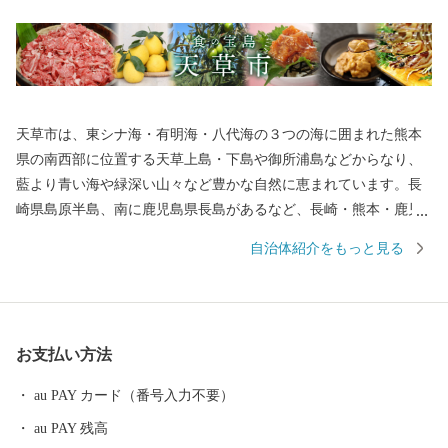
天草市は、東シナ海・有明海・八代海の３つの海に囲まれた熊本
県の南西部に位置する天草上島・下島や御所浦島などからなり、
藍より青い海や緑深い山々など豊かな自然に恵まれています。長
崎県島原半島、南に鹿児島県長島があるなど、長崎・熊本・鹿児
島を結ぶ九州西岸地域の拠点となる位置にあり、産業の振興や地
自治体紹介をもっと見る
域間交流などあらゆる分野において、さらなる発展が期待される
地域です。
お支払い方法
au PAY カード（番号入力不要）
au PAY 残高