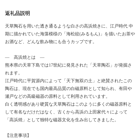
返礼品説明
天草陶石を用いた透き通るような白さの高浜焼きに、江戸時代 中
期に描かれていた海藻模様の「海松紋(みるもん)」を描いたお茶や
お酒など、どんな飲み物にも合うカップです。
― 高浜焼とは ―
熊本県の天草下島では17世紀に発見された「天草陶石」が発掘さ
れます。
江戸時代に平賀源内によって「天下無双の土」と絶賛されたこの
陶石は、現在でも国内最高品質の白磁原料として知られ、有田や
瀬戸などの高級磁器の原料として利用されています。
白く透明感があり硬質な天草陶石はこのように多くの磁器原料と
して有名なだけだはなく、古くから高浜の上田家代々によって
「高浜焼」として独特な磁器文化を生み出してきました。
【注意事項】