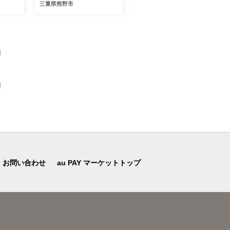
ン 柑橘
ん ミカン 蜜柑 温州みかん
三重県熊野市
三重県熊野市
の 甘
温州ミカン 柑橘 フルーツ
 ジュー
果物 くだもの 甘い 旬 人気
送 み
果汁 濃厚 ジューシー デザ
 新鮮
ート 産地直送 みかん 国産
先行予約
お取り寄せ 新鮮 期間限定
】
県 熊
季節限定 先行予約 みかん
おすすめ 三重県 熊野市【is
en0001】
】
お問い合わせ
au PAY マーケットトップ