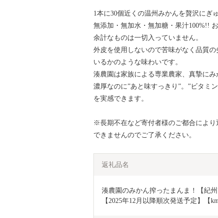
1本に30個近くの温州みかんを贅沢にぎ
無添加・無加水・無加糖・果汁100%!!
余計なものは一切入っていません。
外皮を使用しないので苦味がなく品質の
いるかのような味わいです。
湊農園は家族による専業農家、真摯にみ
濃厚なのに”あと味すっきり”。”ビタミ
を実感できます。
※長期不在など寄付者様のご都合により
できませんのでご了承ください。
返礼品名
湊農園のみかん搾ったまんま！【紀州熊
【2025年12月以降順次発送予定】【kmk