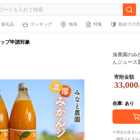
返礼品
ランキング
地域
特集
初めての
ップ申請対象
湊農園のみ
んジュース】1
12月以降順次
寄附金額
33,000
在庫: あり
現在お住まい
贈答されませ