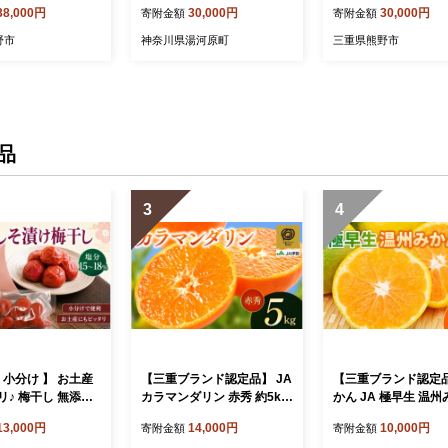
38,000円
30,000円
30,000円
寄附金額
寄附金額
レンジジュース ギフ
作りジュース 青島みかん ビ
2種セット 720ml×4
ント 贈答用 三重
タミン
箱入り ミカンジュー
野市
神奈川県湯河原町
三重県熊野市
【kmkn0179】
ん ミカン 温州みかん
レート フルーツジュ
ルーツ 果物 くだもの
数量限定 ギフト プ
贈答 贈り物 三重県 
【kmkn0205】
品
3
4
 小分け 】 お土産
【三重ブランド認定品】 JA
【三重ブランド認定品
リ♪ 梅干し 無添加
カラマンダリン 赤秀 約5kg
かん JA 極早生 温
小分けタイプ 昔なが
L・2Lサイズ | みかん ミカ
約5kg S～Lサイズ 
13,000円
14,000円
10,000円
寄附金額
寄附金額
ぱい しそ漬け梅干
ン オレンジ 柑橘 フルーツ
ー選果 | みかん ミカ