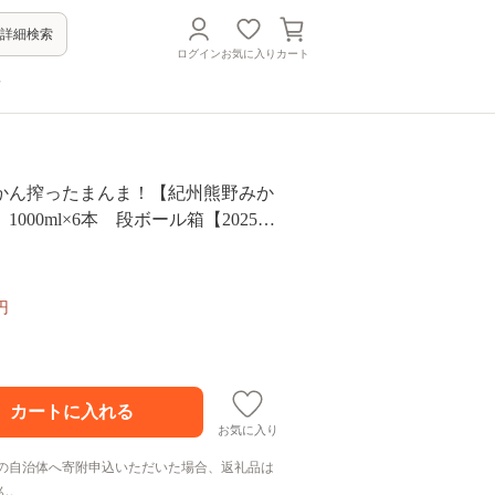
詳細検索
ログイン
お気に入り
カート
方
かん搾ったまんま！【紀州熊野みか
000ml×6本 段ボール箱【2025年
発送予定】【kmkn0089】
円
お気に入り
の自治体へ寄附申込いただいた場合、返礼品は
ん。