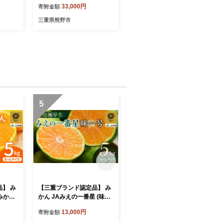
33,000円
寄附金額
本 化粧
0ml×4本 化粧箱入り ミカン
ス みか
ジュース みかん ミカン 温
三重県熊野市
 スト
州みかん 不知火 ストレート
ース フ
フルーツジュース フルーツ
 人気
果物 くだもの 人気 数量限
レゼント
定 ギフト プレゼント 贈答
熊野市
贈り物 三重県 熊野市【kmk
n0085】
5
6
】 み
【三重ブランド認定品】 み
さば塩干し(1袋) 熊野灘の
州みかん
かん JAみえの一番星 (味一
海洋深層水使用【uosk003
光センサ
号) 超極早生 約5kg S～Lサ
1】
13,000円
8,000円
寄附金額
寄附金額
ン 蜜柑
イズ 光センサー選果 | みか