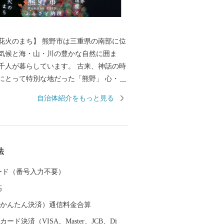
花火のまち】 熊野市は三重県の南部に位
気候と海・山・川の豊かな自然に囲ま
暮らしています。 古来、神話の時
にとって特別な地だった「熊野」 心・
黄泉がえりの聖地として、多くの人々が
自治体紹介をもっと見る
した。 苔むした風情のある石
道」 海を見下ろすような巨岩の「獅子
古の神社といわれている「花の窟」 などの
内各地に存在し、 長い歴史と人々の心に
法
自の文化が今も息づいています。 毎年
開催される熊野大花火大会は ３００余年
 カード（番号入力不要）
り、約１万発の大迫力の花火や 世界遺産
高
を楽しもうと 全国から多くの人が訪れま
（auかんたん決済）通信料金合算
ード決済（VISA、Master、JCB、Di