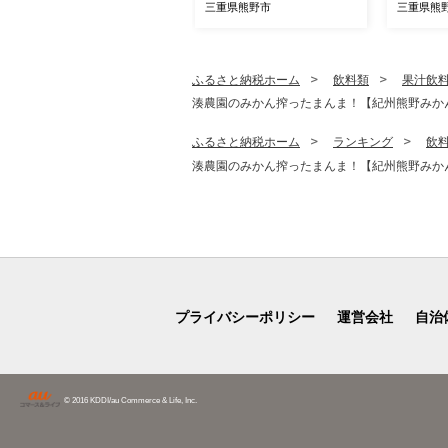
し 500g (100g×5P) 梅干し
し 500g 
三重県熊野市
三重県熊
梅干 梅 うめ ウメ しそ梅干
梅干 梅 
し しそ梅 人気 国産 梅干し
し しそ梅
お取り寄せ おすすめ 梅干し
お取り寄
お弁当 梅干し 健康食品 南
お弁当 梅
ふるさと納税ホーム
飲料類
果汁飲
高梅干し 三重県 熊野市【fr
高梅干し 
湊農園のみかん搾ったまんま！【紀州熊野みかんジュー
sn0031A】
sn0031
ふるさと納税ホーム
ランキング
飲
湊農園のみかん搾ったまんま！【紀州熊野みかんジュー
プライバシーポリシー
運営会社
自治
© 2016 KDDI/au Commerce & Life, Inc.