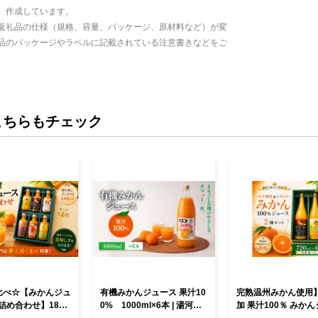
、作成しています。
返礼品の仕様（規格、容量、パッケージ、原材料など）が変
品のパッケージやラベルに記載されている注意書きなどをご
こちらもチェック
比べ☆【みかんジュ
有機みかんジュース 果汁10
完熟温州みかん使用】
詰め合わせ】180m
0% 1000ml×6本 | 湯河原
加 果汁100％ みか
×3箱 化粧箱 みかん 1
町 有機農園 自然の甘さ 手
ス マルチ栽培＆レギ