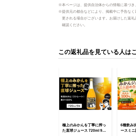
本ページは、提供自治体からの情報に基づき
提供元の都合などにより、掲載中に予告なく
更される場合がございます。お届けした返礼
確認ください。
この返礼品を見ている人は
極上のみかんを丁寧に搾っ
6種飲み
た直球ジュース 720ml 9本
ースミニ
みかんジュース 勇希農園
l ×6本 