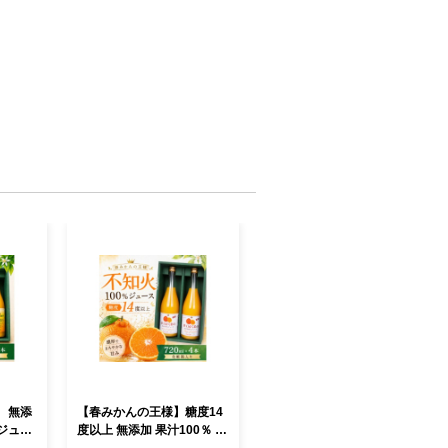
 無添
【春みかんの王様】糖度14
んジュー
度以上 無添加 果汁100％ 不
ュラー
知火ストレートジュース 72