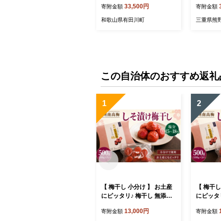
33,500円
寄附金額
寄附金額
00% オ
ト プレゼ
和歌山県有田川町
三重県熊
県 熊野市
この自治体のおすすめ返礼
1
2
【 梅干し 小分け 】 お土産
【 梅干し
にピッタリ♪ 梅干し 無添加
にピッタ
南高梅 小分けタイプ 昔なが
南高梅 
13,000円
寄附金額
寄附金額
らのすっぱい しそ漬け梅干
らのすっ