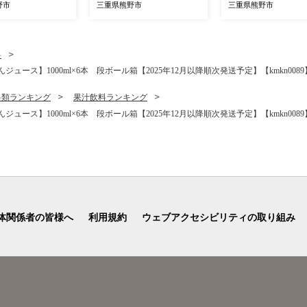
(100g×5P) 梅干し
果物 くだもの 甘い 旬 人気
温州みかん 温州ミカ
野市
三重県熊野市
三重県熊野市
うめ ウメ しそ梅干
果汁 濃厚 ジューシー デザ
フルーツ 果物 くだも
 人気 国産 梅干し
ート 産地直送 みかん 国産
い 旬 人気 果汁 濃厚
せ おすすめ 梅干し
お取り寄せ 新鮮 期間限定
シー デザート 産地直
干し 健康食品 南
季節限定 先行予約 みかん
かん 国産 お取り寄せ
料
三重県 熊野市【fr
おすすめ 三重県 熊野市【is
期間限定 季節限定 
ス】1000ml×6本 段ボール箱【2025年12月以降順次発送予定】【kmkn0089
A】
en0003】
みかん おすすめ 三重
野市【isen0002】
料類ランキング
果汁飲料ランキング
ス】1000ml×6本 段ボール箱【2025年12月以降順次発送予定】【kmkn0089
体関係者の皆様へ
利用規約
ウェブアクセシビリティの取り組み