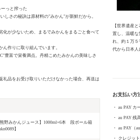
ゅーっと搾った
 おいしさの秘訣は原材料の”みかん”が新鮮だから。
【世界遺産と
劣化が少ないため、まるでみかんをまるごと食べて
置し、温暖な
れ、約１万５千人が
かん作りに取り組んでいます。
代から日本人
ンC”豊富で栄養満点。丹精こめたみかんの美味しさ
体・魂を癒す
熊野を目指し訪れていま
畳の「熊野古
返礼品をお受け取りいただけなかった場合、再送は
岩」 日本最
世界遺産が市
お支払い方
育まれてきた独
８月１７日に
au PAY
もの伝統を誇
au PAY 残
に轟く音と光
野みかんジュース】1000ml×6本　段ボール箱
す。
au PAY
n0089】
クレジットカ