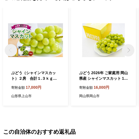
ぶどう（シャインマスカッ
ぶどう 2026年 ご家庭用 岡山
ト）２房 合計１.３ｋｇ 0
県産 シャインマスカット 1.2
017-2611
kg（2～3房）（クール便）
17,000円
16,000円
寄附金額
寄附金額
山形県上山市
岡山県岡山市
この自治体のおすすめ返礼品