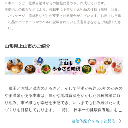
本ページは、提供自治体からの情報に基づき、作成しています。
提供元の都合などにより、掲載中に予告なく返礼品の仕様（規格、容量、
パッケージ、原材料など）が変更される場合がございます。お届けした返
礼品のパッケージやラベルに記載されている注意書きなどをご確認くださ
い。
山形県上山市のご紹介
蔵王とお城と茂吉のふるさと、そして開湯から約560年のかみの
やま温泉がある本市は、豊かな地域資源を活かした各種施策に取
り組み、市民誰もが幸せを実感でき、いつまでも住み続けたい街
づくりを目指しております。 特に「日本一の健康保養地」を目
指し、上山型温泉クアオルト事業（クアオルトとはドイツで語で
自治体紹介をもっと見る
健康保養地）として、市民の健康増進と交流人口の拡大を目的