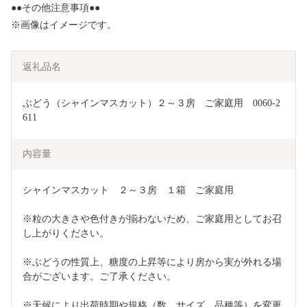
●●その他注意事項●●
※画像はイメージです。
返礼品名
ぶどう（シャインマスカット）２～３房　ご家庭用　0060-2
611
内容量
シャインマスカット　２～３房　１箱　ご家庭用
※粒の大きさや色付きが揃わないため、ご家庭用としてお召
し上がりください。
※ぶどうの性質上、糖度の上昇等により房から実が外れる場
合がございます。ご了承ください。
※天候により出荷時期や規格（数、サイズ、品種等）を変更