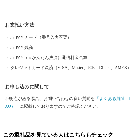
に、健康・観光・環境を柱に様々な取組を実施しております。
また、本市はさくらんぼやぶどう、ラ・フランスをはじめ、かみ
のやま産のぶどうを使用したワインなどを生産しております。豊
お支払い方法
かな自然、肥沃な大地と生産者の熱意、高い栽培技術により生み
出されるこれらの果物などは、どれも最高級品であります。
au PAY カード（番号入力不要）
「つながりつなげる いろどりのまち かみのやま」 この将来都
au PAY 残高
市像を実現するため、「ふるさと納税」という形で、みなさまか
らの応援をどうぞよろしくお願いいたします。 【お問合せ先】 ■
au PAY（auかんたん決済）通信料金合算
ふるさと納税についてのお問合せ 上山市役所 市政戦略課 シテ
クレジットカード決済（VISA、Master、JCB、Diners、AMEX）
ィプロモーション推進係 〒999-3192 山形県上山市河崎一丁目1番
10号 TEL：023-672-1111（内線108） FAX：023-672-1112 時間：
お申し込みに関して
月～金（祝・休日、年末年始は除く）8：30～17：15 ＜メ
ールでのお問合せ＞ furusato@city.kaminoyama.yamagata.jp ■お礼の
不明点がある場合、お問い合わせの多い質問を
「よくある質問（F
品の詳細や発送等に関するお問合せ 上山市ふるさと納税返礼品事
AQ）」
に掲載しておりますのでご確認ください。
務局（かみふる） TEL：0120-155-326 受付時間 9：30～16:00
（土日祝日・年末年始は除く） ＜メールでのお問合せ＞ info.kami
full@kaminoyama-spa.com
この返礼品を見ている人はこちらもチェック