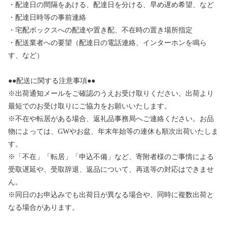
・配達日の間隔をあける、配達日を分ける、早め遅め希望、など
・配達日時等の事前連絡
・宅配ボックスへの配達や置き配、不在時の置き場所指定
・配送業者への要望（配達日の電話連絡、インターホンを鳴ら
す、など）
●●配送に関する注意事項●●
※出荷通知メールをご確認のうえお受け取りください。出荷より
最短でのお受け取りにご協力をお願いいたします。
※不在や転居がある場合、返礼品事務局へご連絡ください。お品
物によっては、GWやお盆、年末年始等の連休も順次出荷いたしま
す。
※「不在」「転居」「申込不備」など、寄附者様のご事情による
受取遅延や、受取辞退、返品について、再送等の対応はできませ
ん。
※同日のお申込みでも出荷日が異なる場合や、同時に複数出荷と
なる場合があります。