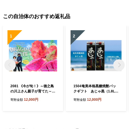
この自治体のおすすめ返礼品
1
2
2081 《今が旬！》～徳之島
1504奄美本格黒糖焼酎パッ
の川上さん親子が育てた～ド
クギフト あじゃ黒（1.8L×
ラゴンフルーツ（赤：2玉）
2本）
12,000円
12,000円
寄附金額
寄附金額
（ 果物 フルーツ 旬 フレッシ
ュ 美容 太陽 世界自然遺産 川
上道場 ）