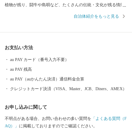
植物が残り、闘牛や島唄など、たくさんの伝統・文化が残る情熱
の島です。 ふるさと納税で頂いたご寄附は、自然環境保全事業
自治体紹介をもっと見る
や、島の子ども達の教育環境の整備に活用させて頂いておりま
す。 全国の皆様！鹿児島県徳之島町ふるさと納税にたくさんの“想
い”を寄せて頂き、本当にありがとうございます。 おぼらだれん。
（ありがとうございます。）
お支払い方法
au PAY カード（番号入力不要）
au PAY 残高
au PAY（auかんたん決済）通信料金合算
クレジットカード決済（VISA、Master、JCB、Diners、AMEX）
お申し込みに関して
不明点がある場合、お問い合わせの多い質問を
「よくある質問（F
AQ）」
に掲載しておりますのでご確認ください。