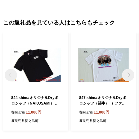
この返礼品を見ている人はこちらもチェック
844 shimaオリジナルDryポ
847 shimaオリジナルDryポ
ロシャツ（NAKUSAMI） （
ロシャツ（闘牛） （ ファッ
ファッション 洋服 ポロシャ
ション 洋服 ポロシャツ オリ
11,000円
11,000円
寄附金額
寄附金額
ツ オリジナル 徳之島 奄美 鹿
ジナル 徳之島 奄美 鹿児島 島
児島 島 ご当地 藤田印刷 ）
ご当地 藤田印刷 ）
鹿児島県徳之島町
鹿児島県徳之島町