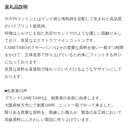
返礼品説明
SUVINコットンとはインド綿と海島綿を交配して生まれた高品質
のハイブリット超長綿。
特徴はシルクにも似た光沢やカシミヤのような優しい肌触りをし
ており、良質なエクストラファインコットンです。
CAMETAROボクサーパンツはその貴重な原料を使い一着ずつ時間
をかけて、立体造形で作り上げているため体にフィットする作り
になっております
良質な原料を直接肌で味わっていただけるようなデザインにして
おります。
■生産者の声
ブランドCAMETAROは、創業者の名前に由来します。
大阪府枚方市にて創業100年、ニット一筋でやって来ました。
限りある貴重な原料を、熟練した職人が、製造の全工程において
高級原料にふさわしい製品に作り上げています。