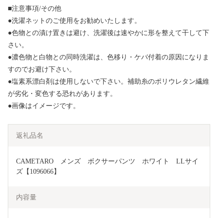
■注意事項/その他
●洗濯ネットのご使用をお勧めいたします。
●色物との漬け置きは避け、洗濯後は速やかに形を整えて干して下
さい。
●濃色物と白物との同時洗濯は、色移り・ケバ付着の原因になりま
すのでお避け下さい。
●塩素系漂白剤は使用しないで下さい。補助糸のポリウレタン繊維
が劣化・変色する恐れがあります。
●画像はイメージです。
返礼品名
CAMETARO　メンズ　ボクサーパンツ　ホワイト　LLサイ
ズ【1096066】
内容量