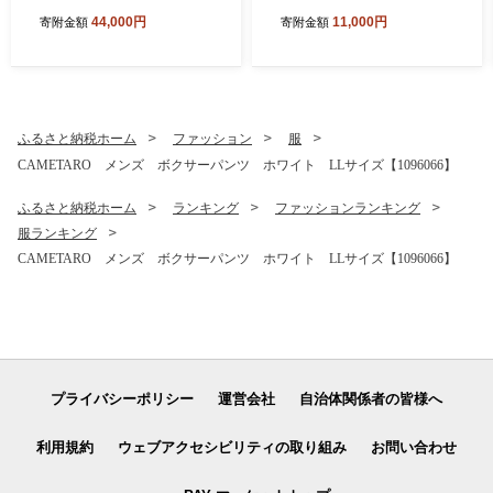
ローラ フローラ 検査 キット
エマルジョン ナノエマルジ
44,000円
11,000円
寄附金額
寄附金額
腸内環境 Flora Scan 検査サ
ョン プラス トゥヴェール 乳
ービス 健康 簡単 便利 プリメ
液 化粧品 人気 おすすめ 送料
ディカ 人気 おすすめ 送料無
無料 浸透湿潤セラミド 保湿
料 【1302436】
贈答 ギフト おすすめ 高配合
【1149023】
ふるさと納税ホーム
ファッション
服
CAMETARO メンズ ボクサーパンツ ホワイト LLサイズ【1096066】
ふるさと納税ホーム
ランキング
ファッションランキング
服ランキング
CAMETARO メンズ ボクサーパンツ ホワイト LLサイズ【1096066】
プライバシーポリシー
運営会社
自治体関係者の皆様へ
利用規約
ウェブアクセシビリティの取り組み
お問い合わせ