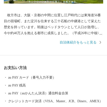
枚方市は、大阪・京都の中間に位置し江戸時代には東海道56番
目の宿場町、また淀川を往来する三十石船の中継港として栄えた
歴史を持っています。戦後はベッドタウンとして人口が急増し、
今や約40万人を抱える都市に成長しました。（平成26年に中核市
へ移行） 今後も、「住みたい・住み続けたい」と思っていただ
自治体紹介をもっと見る
けるよう、市の魅力アップに取り組んでいきます。
お支払い方法
au PAY カード（番号入力不要）
au PAY 残高
au PAY（auかんたん決済）通信料金合算
クレジットカード決済（VISA、Master、JCB、Diners、AMEX）