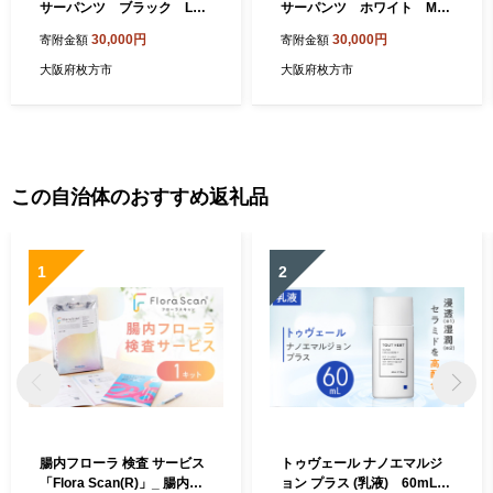
サーパンツ ブラック LL
サーパンツ ホワイト Mサ
サイズ【1096063】
イズ【1096064】
30,000円
30,000円
寄附金額
寄附金額
大阪府枚方市
大阪府枚方市
この自治体のおすすめ返礼品
1
2
腸内フローラ 検査 サービス
トゥヴェール ナノエマルジ
「Flora Scan(R)」_ 腸内フ
ョン プラス (乳液) 60mL_