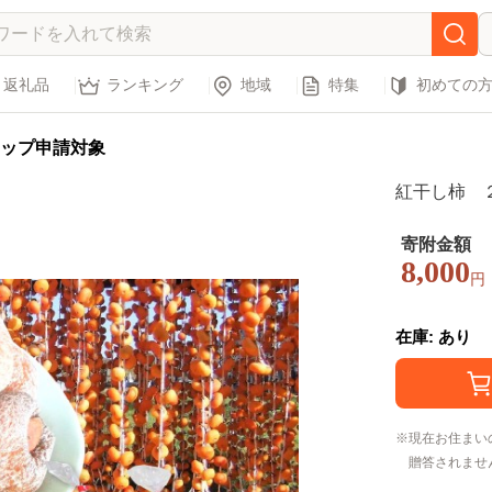
返礼品
ランキング
地域
特集
初めての
ップ申請対象
紅干し柿 ２
寄附金額
8,000
円
在庫: あり
現在お住まい
贈答されませ