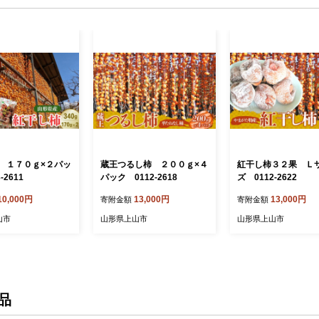
 １７０ｇ×２パッ
蔵王つるし柿 ２００ｇ×４
紅干し柿３２果 Ｌ
-2611
パック 0112-2618
ズ 0112-2622
10,000円
13,000円
13,000円
寄附金額
寄附金額
山市
山形県上山市
山形県上山市
品