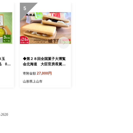
5
6
３玉
◆第２８回全国菓子大博覧
◆第２８回全国菓子大博覧
 00
会北海道 大臣官房長賞受
会北海道 大臣官房長賞受
賞◆ 山形県産くだものバ
賞◆ 山形県産くだものバ
27,000円
21,000円
寄附金額
寄附金額
ターサンド「城下町」さく
ターサンド「城下町」さく
らんぼ、ラ・フランス 各
らんぼ、ラ・フランス 各
山形県上山市
山形県上山市
３個入×４箱 0005-2635
３個入×３箱 0005-2634
620