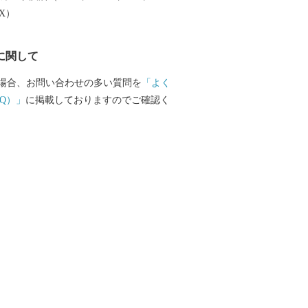
いう形で、みなさまからの応援をどうぞ
EX）
。 【お問合せ先】 ■ふるさ
てのお問合せ 上山市役所 市政戦略課
に関して
ション推進係 〒999-3192 山形県上山
0号 TEL：023-672-1111（内線108）
場合、お問い合わせの多い質問を
「よく
672-1112 時間：月～金（祝・休日、年末
Q）」
に掲載しておりますのでご確認く
8：30～17：15 ＜メールでのお問
ity.kaminoyama.yamagata.jp ■お礼の品
等に関するお問合せ 上山市ふるさと納税
みふる） TEL：0120-155-326 受付時
16:00 （土日祝日・年末年始は除く） ＜メ
info.kamifull@kaminoyama-spa.com