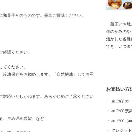
。
に和菓子そのものです。是非ご賞味ください。
。
蔵王とお城と
年のかみのや
活かした各種
でき、いつま
ご確認ください。
ります。 特
。
山型温泉クア
してください。
で健康保養地
、冷凍保存をお勧めします。「自然解凍」してお召
拡大を目的に
実施しており
お支払い方
う、ラ・フラ
ご対応いたしかねます。あらかじめご了承ください
使用したワイ
au PAY
然、肥沃な大
au PAY 残
生み出される
る、早め遅め希望、など
あります。
au PAY
かみのやま」
クレジットカ