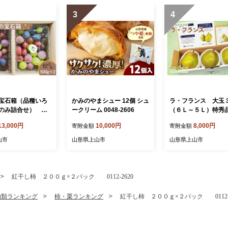
3
4
宝石箱（品種いろ
かみのやまシュー 12個 シュ
ラ・フランス 大玉
のみ詰合せ） ５
ークリーム 0048-2606
（６Ｌ～５Ｌ）特秀品
パック 0065-26
37-2605
13,000円
10,000円
8,000円
寄附金額
寄附金額
山市
山形県上山市
山形県上山市
紅干し柿 ２００ｇ×２パック 0112-2620
物類ランキング
柿・栗ランキング
紅干し柿 ２００ｇ×２パック 0112-2