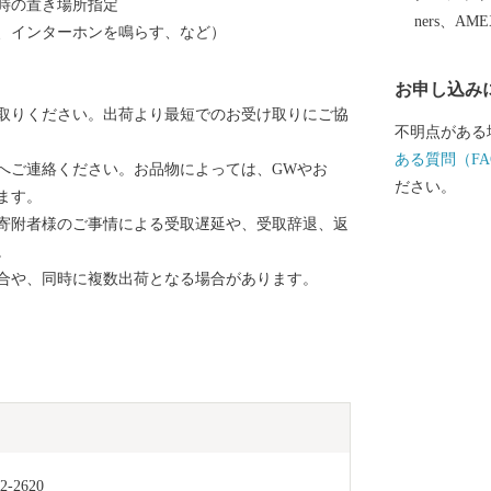
時の置き場所指定
さと納税」と
ners、AM
、インターホンを鳴らす、など）
よろしくお願いいたします
と納税につい
お申し込み
シティプロモー
取りください。出荷より最短でのお受け取りにご協
市河崎一丁目1番1
不明点がある
FAX：023-
ある質問（FA
へご連絡ください。お品物によっては、GWやお
年始は除く）
ださい。
ます。
合せ＞ furusato@c
寄附者様のご事情による受取遅延や、受取辞退、返
の詳細や発送
。
返礼品事務局（か
合や、同時に複数出荷となる場合があります。
間 9：30～
ールでのお問合せ＞ 
2620