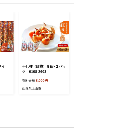
サイ
干し柿（紅柿）８個×２パッ
ク 0108-2603
8,000円
寄附金額
山形県上山市