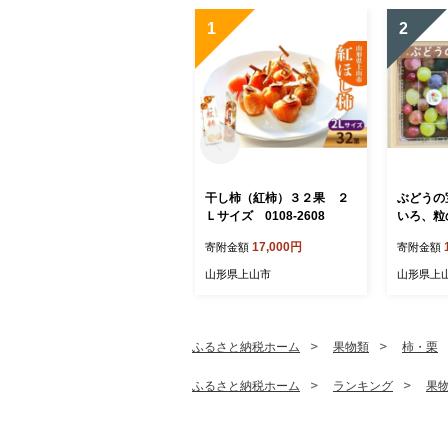
1
2
干し柿（紅柿）３２果 ２
ぶどうの
Ｌサイズ 0108-2608
いろ、粒
００ｇ×２
17,000円
寄附金額
寄附金額
03
山形県上山市
山形県上
ふるさと納税ホーム
果物類
柿・栗
ふるさと納税ホーム
ランキング
果