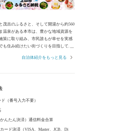
茂吉のふるさと、そして開湯から約560
ま温泉がある本市は、豊かな地域資源を
施策に取り組み、市民誰もが幸せを実感
でも住み続けたい街づくりを目指してお
に「日本一の健康保養地」を目指し、上
自治体紹介をもっと見る
オルト事業（クアオルトとはドイツで語
）として、市民の健康増進と交流人口の
、健康・観光・環境を柱に様々な取組を
ます。 また、本市はさくらんぼやぶど
法
ンスをはじめ、かみのやま産のぶどうを
ンなどを生産しております。豊かな自
 カード（番号入力不要）
地と生産者の熱意、高い栽培技術により
高
これらの果物などは、どれも最高級品で
 「つながりつなげる いろどりのまち
（auかんたん決済）通信料金合算
 この将来都市像を実現するため、「ふる
ード決済（VISA、Master、JCB、Di