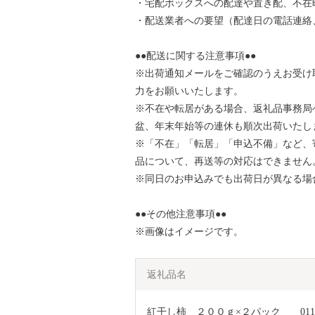
・宅配ボックスへの配達や置き配、不在
・配送業者への要望（配達日の電話連絡
●●配送に関する注意事項●●
※出荷通知メールをご確認のうえお受け
力をお願いいたします。
※不在や転居がある場合、返礼品事務局
盆、年末年始等の連休も順次出荷いたし
※「不在」「転居」「申込不備」など、
品について、再送等の対応はできません
※同日のお申込みでも出荷日が異なる場
●●その他注意事項●●
※画像はイメージです。
返礼品名
紅干し柿　２００ｇ×２パック　　0112-