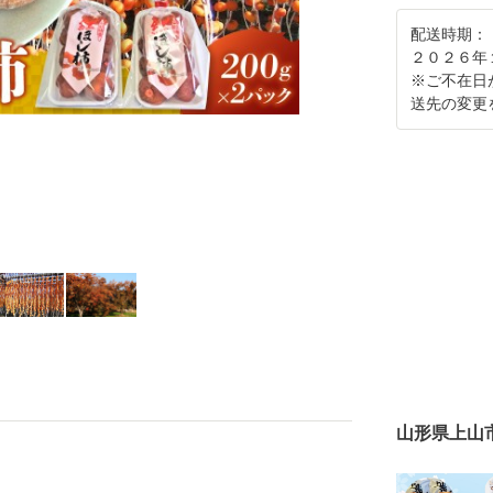
配送時期：
２０２６年
※ご不在日
送先の変更
山形県上山