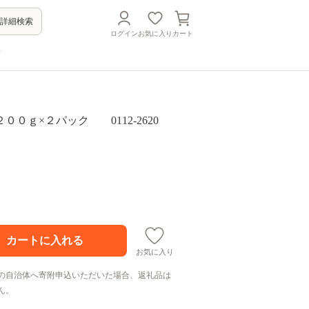
詳細検索
ログイン
お気に入り
カート
方
００ｇ×２パック 0112-2620
お気に入り
の自治体へ寄附申込いただいた場合、返礼品は
ん。