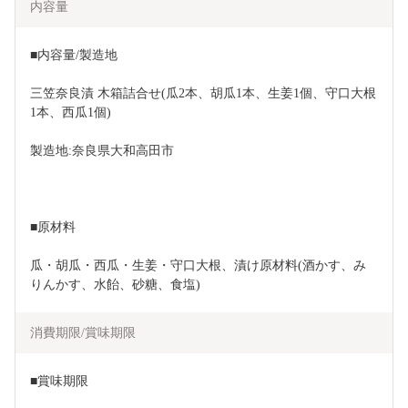
内容量
■内容量/製造地
三笠奈良漬 木箱詰合せ(瓜2本、胡瓜1本、生姜1個、守口大根
1本、西瓜1個)
製造地:奈良県大和高田市
■原材料
瓜・胡瓜・西瓜・生姜・守口大根、漬け原材料(酒かす、み
りんかす、水飴、砂糖、食塩)
消費期限/賞味期限
■賞味期限