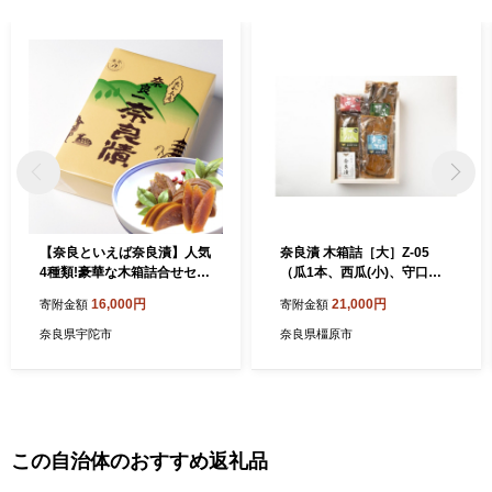
【奈良といえば奈良漬】人気
奈良漬 木箱詰［大］Z-05
4種類!豪華な木箱詰合せセッ
（瓜1本、西瓜(小)、守口大
ト(うり×1、きゅうり×1、す
根(大)、胡瓜(大)）※1種類ず
16,000円
21,000円
寄附金額
寄附金額
いか×1、守口大根×1/2)
つ真空パックにしてお届け
奈良県宇陀市
奈良県橿原市
この自治体のおすすめ返礼品