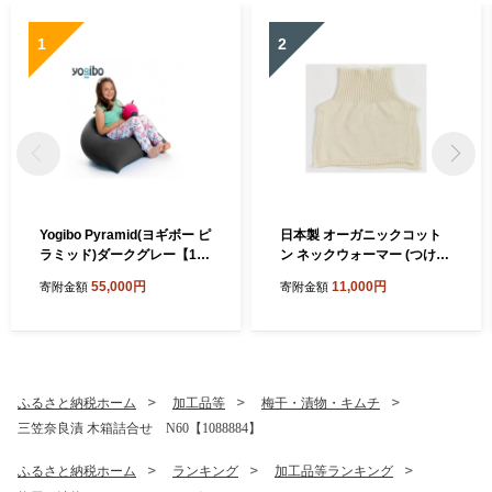
1
2
Yogibo Pyramid(ヨギボー ピ
日本製 オーガニックコット
ラミッド)ダークグレー【116
ン ネックウォーマー (つけ
7155】
襟) 生成 (6650-7374)【1618
55,000円
11,000円
寄附金額
寄附金額
065】
ふるさと納税ホーム
加工品等
梅干・漬物・キムチ
三笠奈良漬 木箱詰合せ N60【1088884】
ふるさと納税ホーム
ランキング
加工品等ランキング