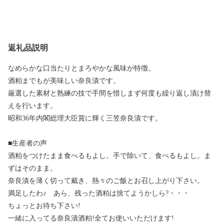
返礼品説明
なめらかな口当たりとまろやかな風味が特徴。
酒粕までもが美味しい奈良漬です。
厳選した素材と熟練の技で手間を惜しまず何度も繰り返し漬け替
えを行います。
昭和36年内閣総理大臣賞に輝く三笠奈良漬です。
■生産者の声
酒粕をつけたまま食べるもよし。手で除いて、食べるもよし。ま
ずはそのまま。
奈良漬を薄く切って戴き、熱々のご飯とお召し上がり下さい。
満足したわ♪ あら、残った酒粕は捨てようかしら?・・・
ちょっとお待ち下さい!
一緒に入ってる奈良漬酒粕!全てお使いいただけます!