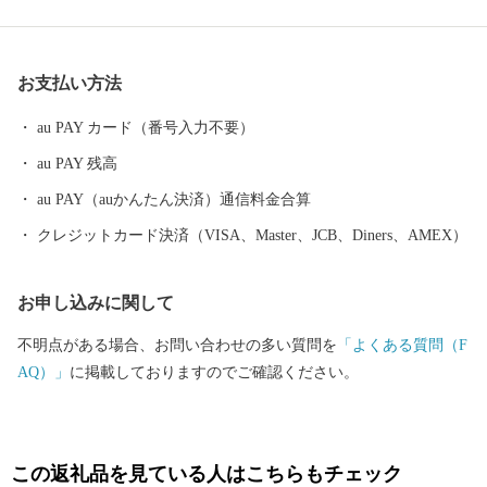
アップされた夜桜を見物する人の波は絶えることなく、奈良県を
代表する桜の名所となっています。 【アクセス】 ・近鉄大阪線大
阪上本町駅から「快速急行」で約30分 ・近鉄南大阪線大阪阿部野
お支払い方法
橋駅から「急行」で約30分 ・JR大和路線天王寺駅から「区間快
速」で約40分 ・大阪から、「西名阪自動車道」の法隆寺インター
au PAY カード（番号入力不要）
で降り、約20分 ・「南阪奈道路」～「国道165号バイパス」から
au PAY 残高
約10分 ・奈良市から「国道24号」で約50分 ■寄付お申し込み後の
お問い合わせ ふるさと納税サポートセンター TEL：0570-015-482
au PAY（auかんたん決済）通信料金合算
E-mail: ask-fc@furusato-support.jp （平日10時～17時）祝祭日・特定
クレジットカード決済（VISA、Master、JCB、Diners、AMEX）
休業期間を除く ■ワンストップ特例申請書の送付先 〒400-8691 日
本郵便株式会社 甲府中央郵便局 私書箱 第33 号 奈良県大和高田
お申し込みに関して
市 ワンストップ特例申請窓口 SNP 行
不明点がある場合、お問い合わせの多い質問を
「よくある質問（F
AQ）」
に掲載しておりますのでご確認ください。
この返礼品を見ている人はこちらもチェック