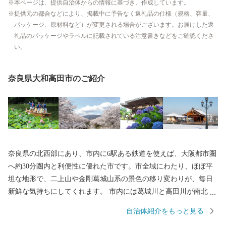
本ページは、提供自治体からの情報に基づき、作成しています。
提供元の都合などにより、掲載中に予告なく返礼品の仕様（規格、容量、
パッケージ、原材料など）が変更される場合がございます。お届けした返
礼品のパッケージやラベルに記載されている注意書きなどをご確認くださ
い。
奈良県大和高田市のご紹介
奈良県の北西部にあり、市内に6駅ある鉄道を使えば、大阪都市圏
へ約30分圏内と利便性に優れた市です。市全域にわたり、ほぼ平
坦な地形で、二上山や金剛葛城山系の景色の移り変わりが、毎日
新鮮な気持ちにしてくれます。 市内には葛城川と高田川が南北に
流れ、春になると大中公園を中心に川の両岸南北2.5キロメートル
自治体紹介をもっと見る
にわたり、見事な桜のトンネルが続きます。夜になってもライト