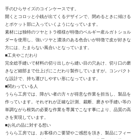
手のひらサイズのコインケースです。
開くとコロッと小銭が出てくるデザインで、閉めるときに傾ける
とポケット部に入っていくようになっています。
素材には独特のツヤとトラ模様が特徴のベルギー産ルガトショル
ダーを使用し、強いツヤと濃淡のある色合いが特徴で皮が好きな
方には、たまらない風合いとなっています。
■工夫やこだわり
完全総手縫いで材料の切り出しから縫い目の穴あけ、切り口の磨
きなど細部まで仕上げにこだわり製作していますが。コンパクト
な設計で、持ち運びしやすい形になっています。
■関わっている人
うらら工房では、障がい者の方々が得意な作業を担当し、製品を
作っています。それぞれが正確な計測、裁断、磨きや手縫い等の
単調ながら根気の必要な作業を専属でこなす事により、品質の高
さを実現しています。
■お礼の品に対する想い
うらら工房では、お客様のご要望やご感想を頂き、製品にフィー