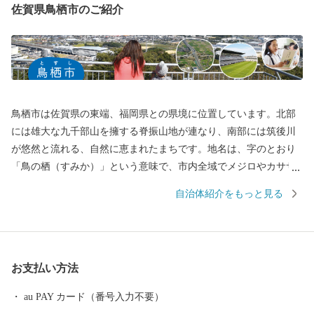
佐賀県鳥栖市のご紹介
鳥栖市は佐賀県の東端、福岡県との県境に位置しています。北部
には雄大な九千部山を擁する脊振山地が連なり、南部には筑後川
が悠然と流れる、自然に恵まれたまちです。地名は、字のとおり
「鳥の栖（すみか）」という意味で、市内全域でメジロやカササ
ギなど多くの野鳥を見ることができます。 また、鳥栖市は長崎街
自治体紹介をもっと見る
道が分岐する場所でしたので、古くから人・モノ・文化が交わる
まちです。九州の陸上交通の要衝という地理的優位性を活かし
て、九州の物流の拠点として発展を遂げてきました。 さらに、近
年では鳥栖市をホームタウンとするJリーグ・サガン鳥栖や女子バ
お支払い方法
レーボールVリーグ・久光スプリングスの活躍がまちを盛り上げて
います。
au PAY カード（番号入力不要）