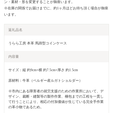
ン・素材・形を変更することが御座います。
※在庫の関係でお届けまでに、約1ヶ月ほどお待ち頂く場合が御座
います。
返礼品名
うらら工房 本革 馬蹄型コインケース 
内容量
サイズ：縦 約9cm×横 約7.5cm×厚さ 約1.5cm
原材料：牛革（ベルギー産ルガトショルダー）
※市内にある障害者の就労支援のための作業所において、デ
ザイン、裁断・縫製等の製作作業、梱包までの工程を一貫し
て行うことにより、相応の付加価値が生じている完全手作業
の革小物であるため。