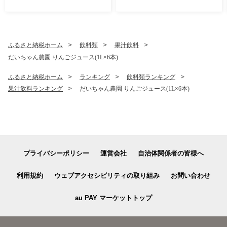
も 夏 送料無料
産 すもも スモモ フルーツ 果
物 夏
ふるさと納税ホーム
飲料類
果汁飲料
だいちゃん農園 りんごジュース(1L×6本)
ふるさと納税ホーム
ランキング
飲料類ランキング
果汁飲料ランキング
だいちゃん農園 りんごジュース(1L×6本)
プライバシーポリシー
運営会社
自治体関係者の皆様へ
利用規約
ウェブアクセシビリティの取り組み
お問い合わせ
au PAY マーケットトップ