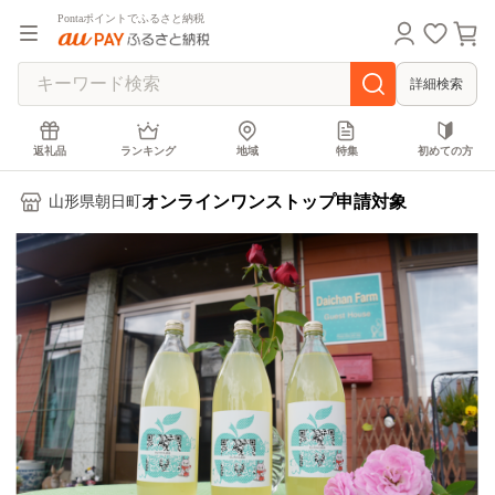
Pontaポイントでふるさと納税
詳細検索
返礼品
ランキング
地域
特集
初めての方
オンラインワンストップ申請対象
山形県朝日町