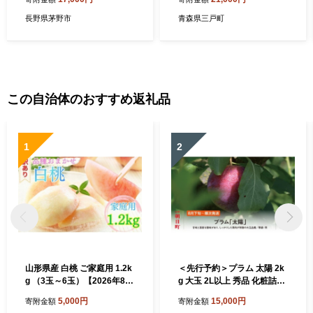
長野県茅野市
青森県三戸町
この自治体のおすすめ返礼品
1
2
山形県産 白桃 ご家庭用 1.2k
＜先行予約＞プラム 太陽 2k
g （3玉～6玉）【2026年8月
g 大玉 2L以上 秀品 化粧詰め
上旬から9月中旬発送】 山形
【2026年8月下旬～9月上旬
5,000円
15,000円
寄附金額
寄附金額
県 果物 フルーツ 桃 モモ も
発送】山形県 朝日町産 山形