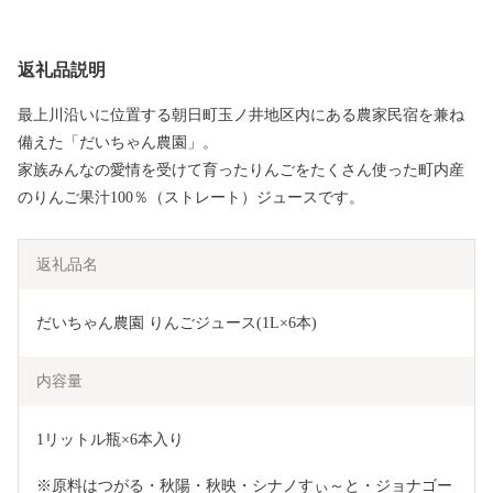
返礼品説明
最上川沿いに位置する朝日町玉ノ井地区内にある農家民宿を兼ね
備えた「だいちゃん農園」。
家族みんなの愛情を受けて育ったりんごをたくさん使った町内産
のりんご果汁100％（ストレート）ジュースです。
返礼品名
だいちゃん農園 りんごジュース(1L×6本)
内容量
1リットル瓶×6本入り
※原料はつがる・秋陽・秋映・シナノすぃ～と・ジョナゴー