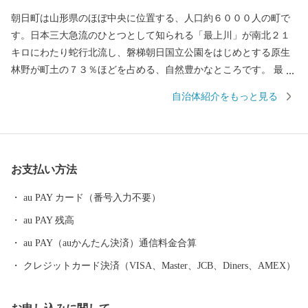
朝日町は山形県のほぼ中央に位置する、人口約６０００人の町で
す。日本三大急流のひとつとして知られる「最上川」が南北２１
キロにわたり蛇行北流し、磐梯朝日国立公園をはじめとする原生
林野が町土の７３％ほどを占める、自然豊かなところです。 最上
川の両岸に沿った河岸段丘は、果樹栽培に適した肥沃な土地で、
自治体紹介をもっと見る
１３０年以上の栽培歴を持つりんごは町のシンボルとなっていま
す。そのほかにも、良質なブドウからつくられるワインなど誇れ
る宝がたくさんあり、町民一人ひとりが誠実な営みを続けていま
す。 小さい町ながら、農業をはじめ、観光や教育など、まだまだ
お支払い方法
力を入れていきたいことがたくさんあります。朝日町の「これか
ら」をぜひふるさと納税寄付で応援してください。ステキな田舎
au PAY カード（番号入力不要）
の未来を一緒につくりましょう。
au PAY 残高
au PAY（auかんたん決済）通信料金合算
クレジットカード決済（VISA、Master、JCB、Diners、AMEX）