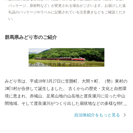
パッケージ、原材料など）が変更される場合がございます。お届けした返
礼品のパッケージやラベルに記載されている注意書きなどをご確認くださ
い。
群馬県みどり市のご紹介
みどり市は、平成18年3月27日に笠懸町、大間々町、（勢）東村の
2町1村が合併して誕生しました。 古くからの歴史・文化と自然環
境に恵まれ、赤城山、足尾山地の山岳地と渡良瀬川に沿った中山
間地域、そして渡良瀬川がつくり出した扇状地などの多様な特性
をもった地域です。 みどり市では、この豊かな自然と立地条件の
自治体紹介をもっと見る
なかで、人びとが心豊かに生活できるまちづくりに取り組んでお
ります。 また、市民の皆様はもとより、みどり市のまちづくりへ