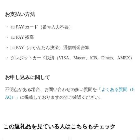
の共感やふるさとへの思いを持つ方々にも、まちづくりに参加し
ていただけるようこの制度を設けております。 皆さまの応援をよ
お支払い方法
ろしくお願いいたします。
au PAY カード（番号入力不要）
au PAY 残高
au PAY（auかんたん決済）通信料金合算
クレジットカード決済（VISA、Master、JCB、Diners、AMEX）
お申し込みに関して
不明点がある場合、お問い合わせの多い質問を
「よくある質問（F
AQ）」
に掲載しておりますのでご確認ください。
この返礼品を見ている人はこちらもチェック