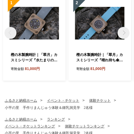
1
2
樫の木製腕時計｜「翠月」カ
樫の木製腕時計｜「翠月」カ
スミシリーズ『水たまりの
スミシリーズ『晴れ待ち傘』
空』【ベルト色：灰】
【ベルト色：みずいろ】
81,000円
81,000円
寄附金額
寄附金額
ふるさと納税ホーム
イベント・チケット
体験チケット
小平の里 手作りまんじゅう体験＆鍾乳洞見学 2名様
ふるさと納税ホーム
ランキング
イベント・チケットランキング
体験チケットランキング
小平の里 手作りまんじゅう体験＆鍾乳洞見学 2名様