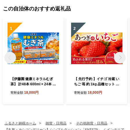
この自治体のおすすめ返礼品
1
2
【伊藤園 健康ミネラルむぎ
【 先行予約 】イチゴ 冷蔵 い
茶】 計48本 600ml × 24本 2
ちご 苺 約 1kg 品種セット 紅
ケース 麦茶 防災 茶 ペットボ
ほっぺ 恋みのり もういっこ
18,000円
18,000円
寄附金額
寄附金額
トル 飲料 生活必需品 非常用
甘酸っぱい 芳醇な香り フル
災害対策 水分補給 神奈川県
ーツ 新鮮 くだもの 果物 旬
厚木市 ITE003
甘い アソート ギフト 神奈川
県 厚木市 こすげ農園 KGF00
1_p001
ふるさと納税ホーム
雑貨・日用品
その他雑貨・日用品
【丸形・カシコングリーン】シンプルクッション「SWEETS」 ／ インテリア