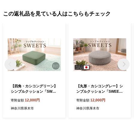
ふるさと納税制度による税額控除は可能です。
この返礼品を見ている人はこちらもチェック
【四角・カシコングリーン】
【丸形・カシコングレー】シ
シンプルクッション「SWEE
ンプルクッション「SWEET
TS」 ／ インテリア雑貨 低反
S」 ／ インテリア雑貨 低反
12,000円
12,000円
寄附金額
寄附金額
発 軽量 収納 神奈川県 No.35
発 軽量 収納 神奈川県 No.35
0
3
神奈川県厚木市
神奈川県厚木市