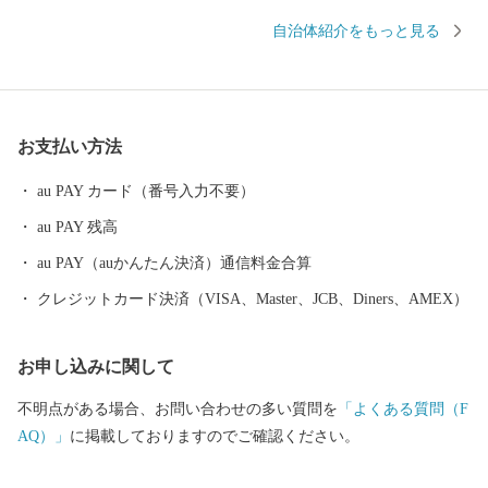
【ご注意】 ※返礼品の選択は、20品までとさせていただきます。
自治体紹介をもっと見る
※返礼品のお届けには1～2ヶ月程度かかることがあります。 ※寄
附につきましては、年度内の回数制限は現在設けておりません。
※寄附者様のご都合で配送保管期間内に返礼品を受け取れなかっ
た場合、権利放棄とみなし、再発送はできませんので、ご了承く
お支払い方法
ださい。なお、発送予定期間内での長期不在がある場合は必ず「at
sugi@furusato-supports.com」のメールアドレスにご連絡ください。
au PAY カード（番号入力不要）
※返礼品の送付のため、寄附をしていただいた方の、御住所、お
au PAY 残高
名前、電話番号を返礼品送付業者にお知らせすることになります
ので、あらかじめ御了承願います。 ※返礼品の送付は、厚木市外
au PAY（auかんたん決済）通信料金合算
にお住まいの方に限らせていただきます。 ※返礼品の写真はイメ
クレジットカード決済（VISA、Master、JCB、Diners、AMEX）
ージです。 ※書類につきましては圧着はがきのみお届けします。
封書でのお届けはいたしませんのでご注意ください。 厚木市内に
お申し込みに関して
お住まいの方への返礼品送付の取りやめについて 厚木市では、平
成31年4月1日の総務省告示により、 「自団体住民に返礼品等を提
不明点がある場合、お問い合わせの多い質問を
「よくある質問（F
供しないこと」とされたことを受け、 令和元年5月31日以降の市
AQ）」
に掲載しておりますのでご確認ください。
内在住の方からの寄附に対する返礼品の発送を取りやめることと
いたしました。 ※返礼品の送付を伴わない厚木市への寄附および