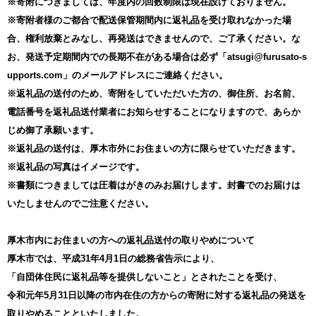
※寄附につきましては、年度内の回数制限は現在設けておりません。
※寄附者様のご都合で配送保管期間内に返礼品を受け取れなかった場
合、権利放棄とみなし、再発送はできませんので、ご了承ください。な
お、発送予定期間内での長期不在がある場合は必ず「atsugi@furusato-s
upports.com」のメールアドレスにご連絡ください。
※返礼品の送付のため、寄附をしていただいた方の、御住所、お名前、
電話番号を返礼品送付業者にお知らせすることになりますので、あらか
じめ御了承願います。
※返礼品の送付は、厚木市外にお住まいの方に限らせていただきます。
※返礼品の写真はイメージです。
※書類につきましては圧着はがきのみお届けします。封書でのお届けは
いたしませんのでご注意ください。
厚木市内にお住まいの方への返礼品送付の取りやめについて
厚木市では、平成31年4月1日の総務省告示により、
「自団体住民に返礼品等を提供しないこと」とされたことを受け、
令和元年5月31日以降の市内在住の方からの寄附に対する返礼品の発送を
取りやめることといたしました。