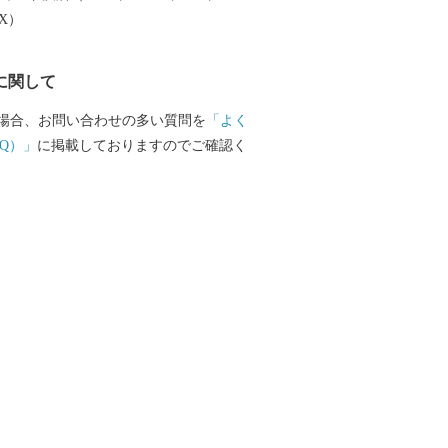
らせすることになりますので、あらかじ
EX）
ます。 ※返礼品の送付は、厚木市外にお
限らせていただきます。 ※返礼品の写真
に関して
す。 ※書類につきましては圧着はがきの
す。封書でのお届けはいたしませんので
場合、お問い合わせの多い質問を
「よく
の方への返礼品
Q）」
に掲載しておりますのでご確認く
めについて 厚木市では、平成31年4月1日
により、 「自団体住民に返礼品等を提供
とされたことを受け、 令和元年5月31日
住の方からの寄附に対する返礼品の発送
ことといたしました。 ※返礼品の送付を
市への寄附およびふるさと納税制度によ
可能です。