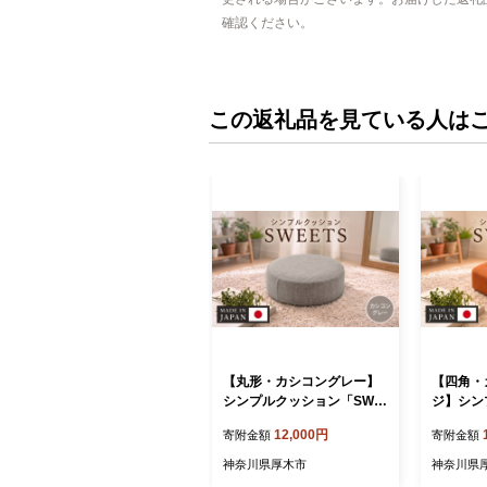
確認ください。
この返礼品を見ている人は
【丸形・カシコングレー】
【四角・
シンプルクッション「SWE
ジ】シン
ETS」 ／ インテリア雑貨 低
WEETS
12,000円
寄附金額
寄附金額
反発 軽量 収納 神奈川県 No.
貨 低反発
353
県 No.35
神奈川県厚木市
神奈川県