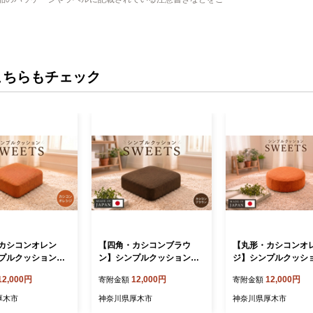
こちらもチェック
カシコンオレン
【四角・カシコンブラウ
【丸形・カシコンオ
プルクッション「S
ン】シンプルクッション「S
ジ】シンプルクッシ
」 ／ インテリア雑
WEETS」 ／ インテリア雑
WEETS」 ／ イン
12,000円
12,000円
12,000円
寄附金額
寄附金額
 軽量 収納 神奈川
貨 低反発 軽量 収納 神奈川
貨 低反発 軽量 収納
1
県 No.352
県 No.355
厚木市
神奈川県厚木市
神奈川県厚木市