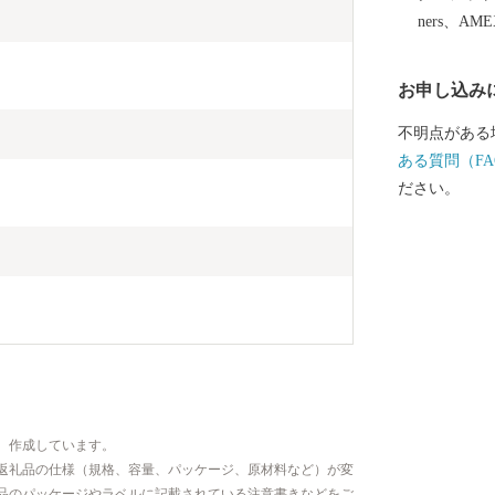
付業者にお知
ners、AM
め御了承願い
住まいの方に
お申し込み
はイメージで
みお届けしま
不明点がある
ご注意ください。 厚木市内にお住まい
ある質問（FA
送付の取りや
ださい。
の総務省告示
しないこと」
以降の市内在
を取りやめる
伴わない厚木
る税額控除は
、作成しています。
返礼品の仕様（規格、容量、パッケージ、原材料など）が変
品のパッケージやラベルに記載されている注意書きなどをご