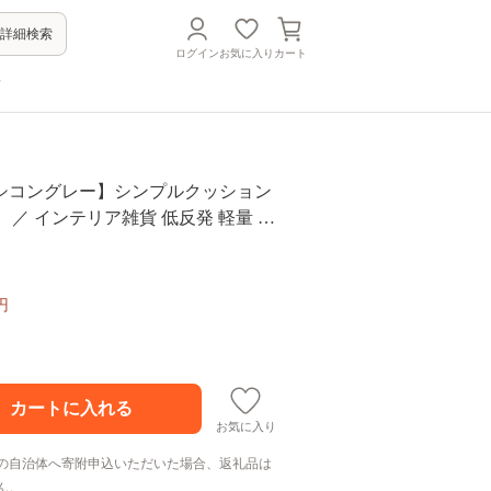
詳細検索
ログイン
お気に入り
カート
方
シコングレー】シンプルクッション
」 ／ インテリア雑貨 低反発 軽量 収
o.349
円
お気に入り
の自治体へ寄附申込いただいた場合、返礼品は
ん。