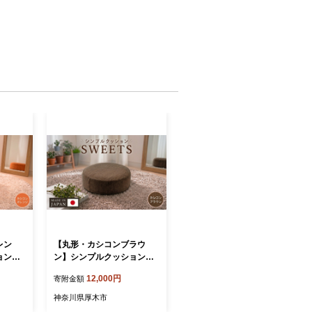
レン
【丸形・カシコンブラウ
ョン「S
ン】シンプルクッション「S
テリア雑
WEETS」 ／ インテリア雑
12,000円
寄附金額
 神奈川
貨 低反発 軽量 収納 神奈川
県 No.356
神奈川県厚木市