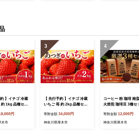
品
3
4
約 】イチゴ 冷蔵
【 先行予約 】イチゴ 冷蔵
コーヒー 粉 珈琲 南
 約 1kg 品種セッ
いちご 苺 約 2kg 品種セッ
火焙煎 珈琲豆 3種セ
ぺ 恋みのり もう
ト 紅ほっぺ 恋みのり もう
600g 3袋 各200g 
18,000円
34,000円
12,000円
寄附金額
寄附金額
甘酸っぱい 芳醇な香
いっこ 甘酸っぱい 芳醇な香
火焙煎 コーヒー粉 
ツ 新鮮 くだもの
り フルーツ 新鮮 くだもの
ブレンド 香り豊か 
厚木市
神奈川県厚木市
神奈川県厚木市
甘い アソート ギフ
果物 旬 甘い アソート ギフ
手挽き コーヒーセッ
県 厚木市 こすげ
ト 神奈川県 厚木市 こすげ
焙煎 粉タイプ 家庭用
001_p001
農園 KGF002_p001
川県 厚木市 南蛮屋