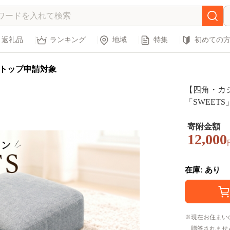
返礼品
ランキング
地域
特集
初めての
トップ申請対象
【四角・カ
「SWEETS
納 神奈川県 N
寄附金額
12,000
在庫: あり
現在お住まい
贈答されませ