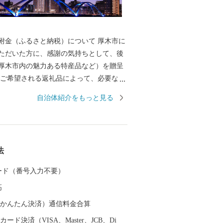
金（ふるさと納税）について 厚木市に
ただいた方に、感謝の気持ちとして、後
厚木市内の魅力ある特産品など）を贈呈
 ご希望される返礼品によって、必要な寄
すのでご注意ください。 【ご注意】
自治体紹介をもっと見る
択は、20品までとさせていただきます。
届けには1～2ヶ月程度かかることがあり
附につきましては、年度内の回数制限は現
ません。 ※寄附者様のご都合で配送保管
法
品を受け取れなかった場合、権利放棄と
送はできませんので、ご了承ください。
 カード（番号入力不要）
定期間内での長期不在がある場合は必ず
高
rusato-supports.com」のメールアドレスにご
。 ※返礼品の送付のため、寄附をしてい
（auかんたん決済）通信料金合算
、御住所、お名前、電話番号を返礼品送
ード決済（VISA、Master、JCB、Di