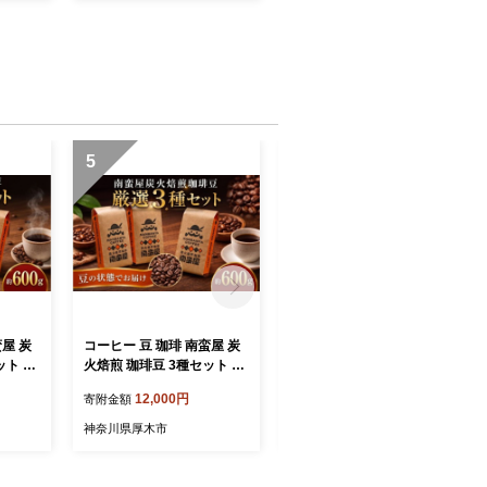
5
6
蛮屋 炭
コーヒー 豆 珈琲 南蛮屋 炭
クプレラレティック 猫6種
ット 約
火焙煎 珈琲豆 3種セット 約
セット 24本 ／ ペットフー
珈琲豆 炭
600g 3袋 各200g 珈琲豆 炭
ド 猫 ネコ キャット おやつ
12,000円
10,000円
寄附金額
寄附金額
深煎り
火焙煎 コーヒー豆 深煎り
ペット キャットフード アソ
ドリップ
ブレンド 香り豊か ドリップ
ート セット 原材料100% 神
神奈川県厚木市
神奈川県厚木市
ト 自家
手挽き コーヒーセット 自家
奈川県 厚木市 株式会社LIN
 神奈
焙煎 豆タイプ 家庭用 神奈
NA商会 LNN115
株式会社
川県 厚木市 南蛮屋株式会社