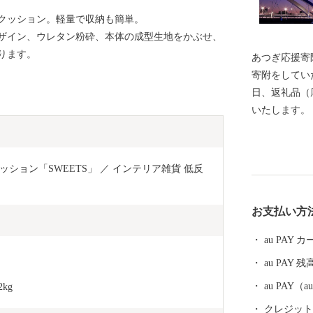
クッション。軽量で収納も簡単。
ザイン、ウレタン粉砕、本体の成型生地をかぶせ、
ります。
あつぎ応援寄附
寄附をしてい
日、返礼品（
いたします。
附金額が異なりま
※返礼品の選
※返礼品のお
ション「SWEETS」 ／ インテリア雑貨 低反
ます。 ※寄
在設けており
お支払い方
期間内に返礼
みなし、再発
au PAY
なお、発送予
au PAY 残
「atsugi@fu
連絡ください
au PAY
kg
ただいた方の
クレジットカ