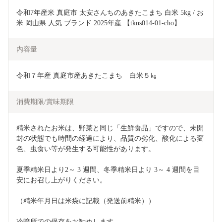
令和7年産米 真庭市 太安さんちのあきたこまち 白米 5kg / お
米 岡山県 人気 ブランド 2025年産 【tkns014-01-cho】
内容量
令和７年産 真庭市産あきたこまち　白米５㎏
消費期限/賞味期限
精米されたお米は、野菜と同じ「生鮮食品」ですので、未開
封の状態でも時間の経過により、品質の劣化、酸化による変
色、虫食い等が発生する可能性があります。
夏季精米日より2～ 3 週間、冬季精米日より 3～ 4 週間を目
安にお召し上がりください。
（精米年月日は米袋に記載（発送前精米））
冷暗所での保存をお勧めします。