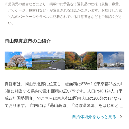
提供元の都合などにより、掲載中に予告なく返礼品の仕様（規格、容量、
パッケージ、原材料など）が変更される場合がございます。お届けした返
礼品のパッケージやラベルに記載されている注意書きなどをご確認くださ
い。
岡山県真庭市のご紹介
真庭市は、岡山県北部に位置し、総面積は828m2で東京都23区の1.
3倍に相当する県内で最も面積の広い市です。人口は46,124人（平
成27年国勢調査）でこちらは東京都23区内人口の200分の1となっ
ております。 市内には「蒜山高原」「湯原温泉郷」をはじめとす
る豊かな自然や「旧遷喬尋常小学校」「勝山町並み保存地区」と
自治体紹介をもっと見る
いった豊富な歴史遺産や観光資源があり多くの観光客で賑わって
います。 また、廃棄物として処理されていた製材端材や林地残材