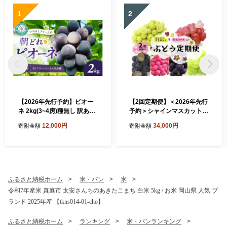
1
2
【2026年先行予約】ピオー
【2回定期便】＜2026年先行
ネ 2kg(3~4房)種無し 訳あり
予約＞シャインマスカット＆
＜除草剤不使用＞岡山産いち
マイハート入り 新鮮ぶどう
12,000円
34,000円
寄附金額
寄附金額
よしファームの朝どれピオー
定期便 2.4kg ４～６房 ｜ ぶ
ネ / ピオーネ ぶどう 葡萄 果
どう 葡萄 果物 岡山県産 送料
物 くだもの フルーツ 種無し
無料 ギフト スイーツ 葡萄 ぶ
数量限定 産地直送 農家直送
どう 産地直送 農家直送 ぶ
旬 甘い 真庭市【icys001-0
どう 葡萄 シャインマスカッ
1】
ト マイハート ピオーネ サニ
ふるさと納税ホーム
米・パン
米
ードルチェ 瀬戸ジャイアン
令和7年産米 真庭市 太安さんちのあきたこまち 白米 5kg / お米 岡山県 人気 ブ
ツ 贈答 果物 フルーツ 新鮮
ランド 2025年産 【tkns014-01-cho】
人気 数量限定 定期便 林ファ
ミリー【hfbd-tkb005-02】
ふるさと納税ホーム
ランキング
米・パンランキング