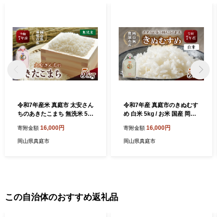
令和7年産米 真庭市 太安さん
令和7年産 真庭市のきぬむす
ちのあきたこまち 無洗米 5k
め 白米 5kg / お米 国産 岡山
g / お米 岡山県 人気 ブランド
県 米 きぬむすめ 人気 ブラン
16,000円
16,000円
寄附金額
寄附金額
2025年産 【tkns016-01-ch
ド 2025年産 【tkns005-01-c
o】
ho】
岡山県真庭市
岡山県真庭市
この自治体のおすすめ返礼品