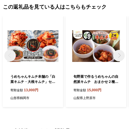
この返礼品を見ている人はこちらもチェック
うめちゃんキムチ本舗の「白
旬野菜で作るうめちゃんの自
菜キムチ・大根キムチ」セッ
然派キムチ おまかせ２種
ト K-732
キムチ 漬物 手作り 自然派 旬
13,000円
15,000円
寄附金額
寄附金額
野菜 農薬未使用野菜 韓国料
理 ご飯のお供 プレゼント 贈
山形県鶴岡市
山梨県上野原市
答 贈り物 送料無料 山梨県 上
野原市