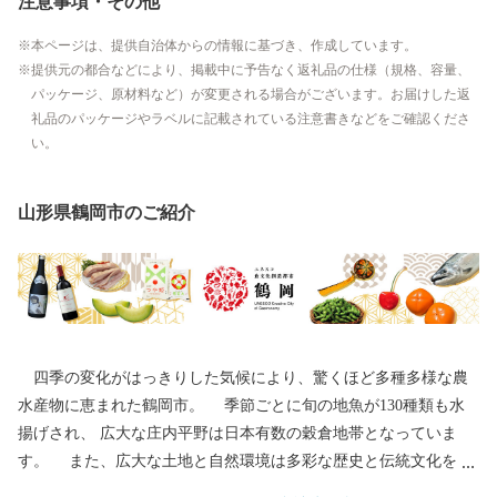
注意事項・その他
本ページは、提供自治体からの情報に基づき、作成しています。
提供元の都合などにより、掲載中に予告なく返礼品の仕様（規格、容量、
パッケージ、原材料など）が変更される場合がございます。お届けした返
礼品のパッケージやラベルに記載されている注意書きなどをご確認くださ
い。
山形県鶴岡市のご紹介
四季の変化がはっきりした気候により、驚くほど多種多様な農
水産物に恵まれた鶴岡市。 季節ごとに旬の地魚が130種類も水
揚げされ、 広大な庄内平野は日本有数の穀倉地帯となっていま
す。 また、広大な土地と自然環境は多彩な歴史と伝統文化をも
たらしました。 地域の伝統行事や特色あるまつりは、今もなお