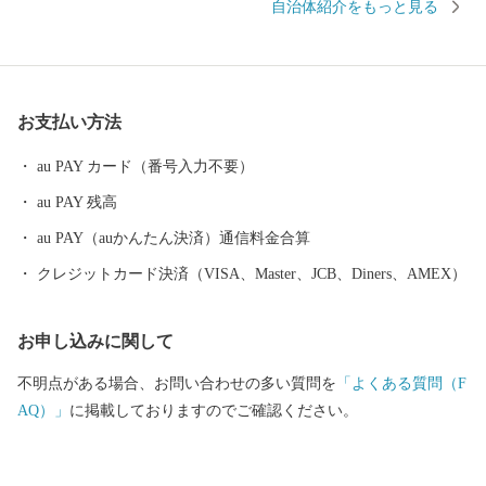
自治体紹介をもっと見る
市民の手によって大切に継承されています。 その特色が認めら
れ、日本初となるユネスコ食文化創造都市になりました。 ---------
--------------------------------------- 各種お問合せ先について ---------
--------------------------------------- ●ふるさと納税全般に関する問い
お支払い方法
合わせ 鶴岡市総務部総務課 ふるさと納税担当（平日8時30分~17
時15分） 電話0235-25-2118（直通） FAX0235-24-9071 E-mail：fu
au PAY カード（番号入力不要）
rusato@city.tsuruoka.yamagata.jp ●お礼の品の内容や発送等に関する
au PAY 残高
問い合わせ 株式会社チャンピオン(管理業務受託事業者) 営業時間
【平日】10:00〜18:00 ※土日祝祭日はお休みをいただいておりま
au PAY（auかんたん決済）通信料金合算
す。 TEL: 0120-153-012 E-mail：3012_turuoka@champion.co.jp
クレジットカード決済（VISA、Master、JCB、Diners、AMEX）
お申し込みに関して
不明点がある場合、お問い合わせの多い質問を
「よくある質問（F
AQ）」
に掲載しておりますのでご確認ください。