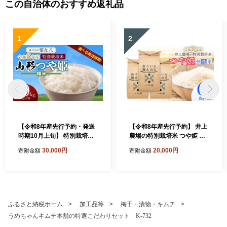
この自治体のおすすめ返礼品
1
2
【令和8年産先行予約・発送
【令和8年産先行予約】 井上
時期10月上旬】 特別栽培米
農場の特別栽培米 つや姫 無
山形つや姫 精米 10kg(5kg×
洗米 6kg（2kg×3袋） K-8
30,000円
20,000円
寄附金額
寄附金額
2) 山形県鶴岡市産 株式会
56 山形県鶴岡市
社菜な八（鶴岡ファーマー
ズ）
ふるさと納税ホーム
加工品等
梅干・漬物・キムチ
うめちゃんキムチ本舗の特選こだわりセット K-732