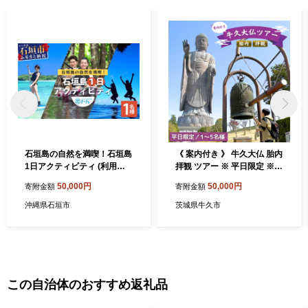
石垣島の自然を満喫！石垣島
《 案内付き 》 牛久大仏 胎内
1日アクティビティ (利用券 1
拝観 ツアー ※ 平日限定 ※
名様分) NS-2
（ 5名様まで ） 貸切 体験 参
50,000円
50,000円
寄附金額
寄附金額
加券 体験チケット 観光
沖縄県石垣市
茨城県牛久市
この自治体のおすすめ返礼品