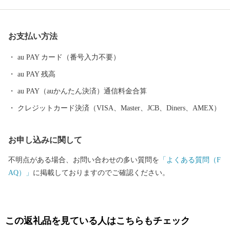
ふもとには、江戸時代から今もなお残る短冊状の風情ある城下町
が広がり、「北陸の小京都」と呼ばれています。 大野市では、未
来の子どもたちのため、将来の大野市を豊かなものにするため、
お支払い方法
「ひかりかがやき、たくましく、心ふれあうまち」の実現を目指
し、みんなが大野を好きになる「未来へつなぐまちづくり」を進
au PAY カード（番号入力不要）
めています。
au PAY 残高
au PAY（auかんたん決済）通信料金合算
クレジットカード決済（VISA、Master、JCB、Diners、AMEX）
お申し込みに関して
不明点がある場合、お問い合わせの多い質問を
「よくある質問（F
AQ）」
に掲載しておりますのでご確認ください。
この返礼品を見ている人はこちらもチェック