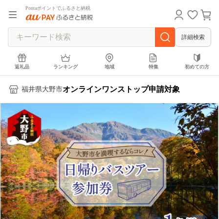
Pontaポイントでふるさと納税
詳細検索
返礼品
ランキング
地域
特集
初めての方
オンラインワンストップ申請対象
福井県大野市