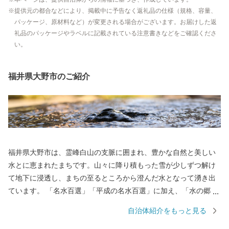
提供元の都合などにより、掲載中に予告なく返礼品の仕様（規格、容量、
パッケージ、原材料など）が変更される場合がございます。お届けした返
礼品のパッケージやラベルに記載されている注意書きなどをご確認くださ
い。
福井県大野市のご紹介
福井県大野市は、霊峰白山の支脈に囲まれ、豊かな自然と美しい
水とに恵まれたまちです。山々に降り積もった雪が少しずつ解け
て地下に浸透し、まちの至るところから澄んだ水となって湧き出
ています。 「名水百選」「平成の名水百選」に加え、「水の郷百
選」にも選ばれています。 まちの中心にそびえる越前大野城は、
自治体紹介をもっと見る
日本三大「天空の城」として全国的に有名になっています。城の