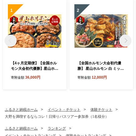
1
2
【4ヶ月定期便】【全国ホル
【全国ホルモン大会初代優
モン大会初代優勝】星山ホル
勝】 星山ホルモン 白 ミック
モン ホルモン全種類＋若鶏
ス ホルモン 1.2kg 食べ比べ
36,000円
12,000円
寄附金額
寄附金額
もも肉4ヶ月定期便セット
セット (白・ミックス 各300
【行列のできるお店】
g×2袋)(たれ付) 【行列のでき
るお店】｜ 焼肉 焼き肉 白 上
ミックス 味付き肉 焼肉用 B
BQ バーベキュー 定番 牛肉
焼肉 人気 おすすめ
ふるさと納税ホーム
イベント・チケット
体験チケット
大野を満喫するならコレ！日帰りバスツアー参加券（1名様分）
ふるさと納税ホーム
ランキング
イベント・チケットランキング
体験チケットランキング