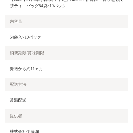
茶ティ－バッグ54袋×10パック
内容量
54袋入×10パック
消費期限/賞味期限
発送から約11ヵ月
配送方法
常温配送
提供者
株式会社伊藤園