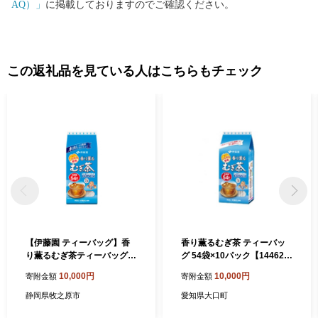
AQ）」
に掲載しておりますのでご確認ください。
この返礼品を見ている人はこちらもチェック
【伊藤園 ティーバッグ】香
香り薫るむぎ茶 ティーバッ
り薫るむぎ茶ティーバッグ5
グ 54袋×10パック【144624
4袋×10 お届け お茶 飲料 お
5】
10,000円
10,000円
寄附金額
寄附金額
ちゃ 麦茶飲料 お茶飲料 飲み
物 茶 アウトドア ティーバッ
静岡県牧之原市
愛知県大口町
グ ティーパック オススメ イ