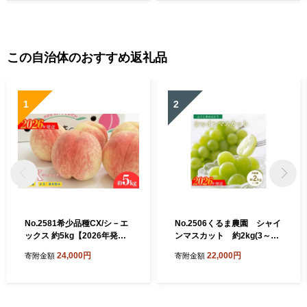
チオシ 水筒 運動会 お弁当 日
常 常備 備蓄 防災 防災備蓄
防災用品 災害 生活必需品 消
耗品 非常用 災害対策 ストッ
ク 日用品 水分補給 まとめ買
この自治体のおすすめ返礼品
い おすすめ 静岡茶 飲料水 美
味しい 伊藤園 牧之原市 静岡
県
1
2
No.2581希少品種CX/シ－エ
No.2506くるま農園 シャイ
ックス 約5kg【2026年発
ンマスカット 約2kg(3～5
送 先行予約】
房)【2026年発送 先行予
24,000円
22,000円
寄附金額
寄附金額
約】