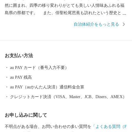
然に囲まれ、四季の移り変わりがとても美しい人情味あふれる福
島県の県都です。 また、俳聖松尾芭蕉も訪れたという歴史と伝
統に培われた「飯坂温泉」をはじめ、こけしと水芭蕉の里「土湯
自治体紹介をもっと見る
温泉」や奥州三高湯の一つに数えられる温泉郷「高湯温泉」とい
ったそれぞれに特色のある温泉地を有しているほか、初夏のサク
ランボにはじまり、夏のモモ、秋のナシやブドウ、初冬のリンゴ
など、一年中くだものの絶えない「くだものの宝石箱」として全
お支払い方法
国の皆様に親しまれております。
au PAY カード（番号入力不要）
au PAY 残高
au PAY（auかんたん決済）通信料金合算
クレジットカード決済（VISA、Master、JCB、Diners、AMEX）
お申し込みに関して
不明点がある場合、お問い合わせの多い質問を
「よくある質問（F