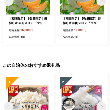
【期間限定】【数量限定】磐
【期間限定】【数量限定】磐
梯町産 赤肉メロン 『マリア
梯町産 赤肉メロン 『マリア
ージュ』 1 玉 5L サイズ ※
ージュ』 2 玉 3L サイズ ※
16,000円
19,000円
寄附金額
寄附金額
8月10日以降順次発送
8月10日以降順次発送
福島県磐梯町
福島県磐梯町
この自治体のおすすめ返礼品
1
2