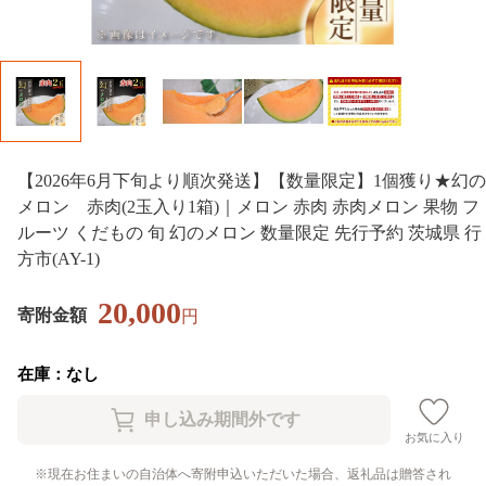
【2026年6月下旬より順次発送】【数量限定】1個獲り★幻の
メロン 赤肉(2玉入り1箱)｜メロン 赤肉 赤肉メロン 果物 フ
ルーツ くだもの 旬 幻のメロン 数量限定 先行予約 茨城県 行
方市(AY-1)
20,000
寄附金額
円
在庫：なし
お気に入り
現在お住まいの自治体へ寄附申込いただいた場合、返礼品は贈答され