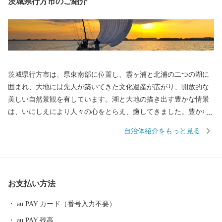
茨城県行方市のご紹介
茨城県行方市は、県東南部に位置し、霞ヶ浦と北浦の二つの湖に
囲まれ、大地には先人が築いてきた文化遺産が広がり、開放的な
美しい自然景観を有しています。湖と大地の描き出す豊かな情景
は、いにしえにより人々の心をとらえ、癒してきました。豊かな
風土に包まれて織りなされてきたまち、行方市です。 ■□
自治体紹介をもっと見る
■……………………………………………………… お礼の品・証明
書等のお問い合わせはこちらへ 行方市 企画部 魅力発信課 電 話：
050-3642-0557（平日8時30分～17時30分） ＦＡＸ：0942-80-5740
メール：namegata@furusato-ss.com
お支払い方法
………………………………………………………■□■
au PAY カード（番号入力不要）
au PAY 残高