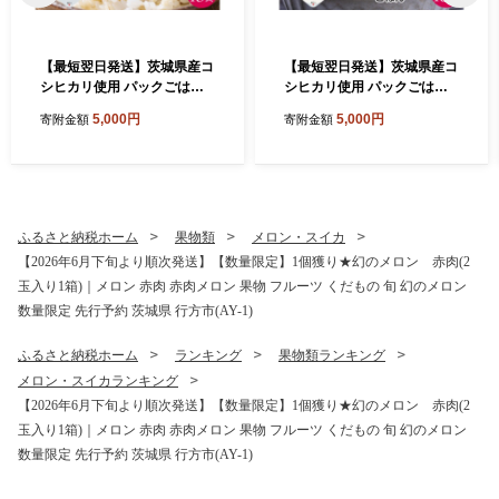
【最短翌日発送】茨城県産コ
【最短翌日発送】茨城県産コ
シヒカリ使用 パックごはん
シヒカリ使用 パックごはん
(もち麦) 160g×18食｜コシヒ
(白米) 160g×18食｜コシヒカ
5,000円
5,000円
寄附金額
寄附金額
カリ こしひかり もち麦 パッ
リ こしひかり 白米 パックご
クご飯 パックごはん 備蓄 防
飯 パックごはん 備蓄 防災 簡
災 簡単 最短翌日 スピード発
単 最短翌日 スピード発送 茨
送 茨城県 行方市(HE-5)
城県 行方市(HE-4)
ふるさと納税ホーム
果物類
メロン・スイカ
【2026年6月下旬より順次発送】【数量限定】1個獲り★幻のメロン 赤肉(2
玉入り1箱)｜メロン 赤肉 赤肉メロン 果物 フルーツ くだもの 旬 幻のメロン
数量限定 先行予約 茨城県 行方市(AY-1)
ふるさと納税ホーム
ランキング
果物類ランキング
メロン・スイカランキング
【2026年6月下旬より順次発送】【数量限定】1個獲り★幻のメロン 赤肉(2
玉入り1箱)｜メロン 赤肉 赤肉メロン 果物 フルーツ くだもの 旬 幻のメロン
数量限定 先行予約 茨城県 行方市(AY-1)