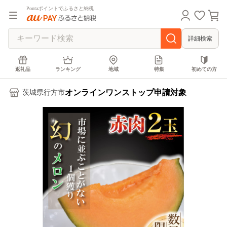
Pontaポイントでふるさと納税
詳細検索
返礼品
ランキング
地域
特集
初めての方
オンラインワンストップ申請対象
茨城県行方市