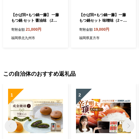
【かば田×もつ鍋一藤】 一藤
【かば田×もつ鍋一藤】一藤
もつ鍋 セット 醤油味 （2～3
もつ鍋セット 味噌味（2～3
人前） と かば田 の 昆布漬
人前）と かば田の 昆布漬辛
21,000円
19,000円
寄附金額
寄附金額
辛子明太子 セット 詰め合わ
子明太子 セット
せ 福岡県
福岡県北九州市
福岡県直方市
この自治体のおすすめ返礼品
1
2