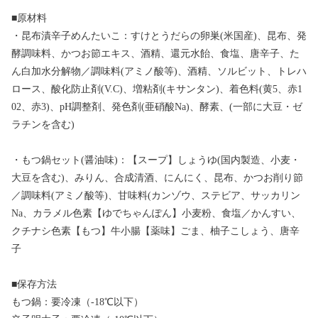
■原材料
・昆布漬辛子めんたいこ：すけとうだらの卵巣(米国産)、昆布、発
酵調味料、かつお節エキス、酒精、還元水飴、食塩、唐辛子、た
ん白加水分解物／調味料(アミノ酸等)、酒精、ソルビット、トレハ
ロース、酸化防止剤(V.C)、増粘剤(キサンタン)、着色料(黄5、赤1
02、赤3)、pH調整剤、発色剤(亜硝酸Na)、酵素、(一部に大豆・ゼ
ラチンを含む)
・もつ鍋セット(醤油味)：【スープ】しょうゆ(国内製造、小麦・
大豆を含む)、みりん、合成清酒、にんにく、昆布、かつお削り節
／調味料(アミノ酸等)、甘味料(カンゾウ、ステビア、サッカリン
Na、カラメル色素【ゆでちゃんぽん】小麦粉、食塩／かんすい、
クチナシ色素【もつ】牛小腸【薬味】ごま、柚子こしょう、唐辛
子
■保存方法
もつ鍋：要冷凍（-18℃以下）