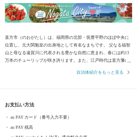
直方市（のおがたし）は、福岡県の北部・筑豊平野のほぼ中央に
位置し、元大関魁皇の出身地として有名なまちです。 父なる福智
山と母なる遠賀川に代表される豊かな自然に恵まれ、春には約13
万本のチューリップが咲き誇ります。また、江戸時代は直方藩の
城下町として、明治以降は石炭業や鉄工業で筑豊炭田の中心都市
自治体紹介をもっと見る
として栄えるなど、深い歴史も息づいています。 自然と歴史が織
り成す直方市。あなたの温かいご支援を、心よりお待ちしており
ます。 ※令和元年6月以降、総務省によるふるさと納税の見直し
により、直方市内に住所を有する方に対して返礼品の送付はでき
お支払い方法
ません。何卒、ご理解のほどお願い申し上げます。
au PAY カード（番号入力不要）
au PAY 残高