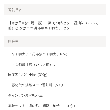
返礼品名
【かば田×もつ鍋一藤】一藤 もつ鍋セット 醤油味（2～3人
前）と かば田の 昆布漬辛子明太子 セット
内容量
・辛子明太子：昆布漬辛子明太子165g
・もつ鍋醤油味（2～3人前）：
国産黒毛和牛小腸（300g）
一藤秘伝の濃縮スープ醤油味（500g）
チャンポン麺200g×2玉
薬味セット（鷹の爪、胡麻、柚子こしょう）