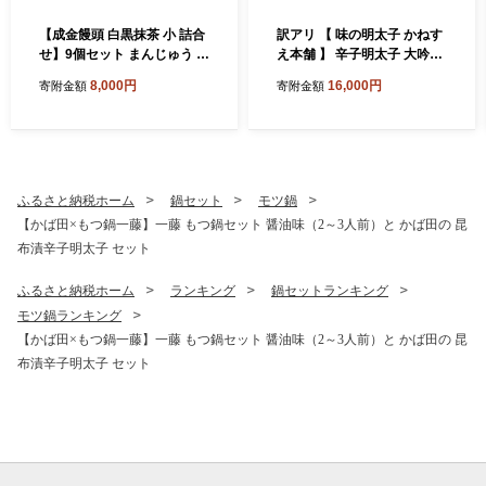
【成金饅頭 白黒抹茶 小 詰合
訳アリ 【 味の明太子 かねす
せ】9個セット まんじゅう 饅
え本舗 】 辛子明太子 大吟醸
頭 和菓子 お菓子 福岡県 直方
旨口 「 頂 」 大切子 小分け 4
8,000円
16,000円
寄附金額
寄附金額
市
パック 計約1kg 明太子 辛子
めんたいこ たらこ 海鮮 魚介
類 魚介 惣菜 ご飯のお供 おつ
まみ 冷凍
ふるさと納税ホーム
鍋セット
モツ鍋
【かば田×もつ鍋一藤】一藤 もつ鍋セット 醤油味（2～3人前）と かば田の 昆
布漬辛子明太子 セット
ふるさと納税ホーム
ランキング
鍋セットランキング
モツ鍋ランキング
【かば田×もつ鍋一藤】一藤 もつ鍋セット 醤油味（2～3人前）と かば田の 昆
布漬辛子明太子 セット