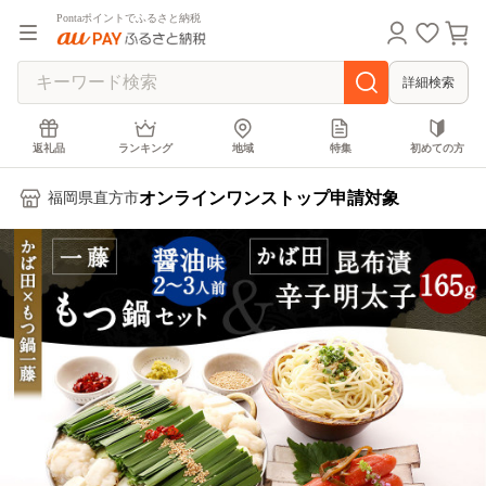
Pontaポイントでふるさと納税
詳細検索
返礼品
ランキング
地域
特集
初めての方
オンラインワンストップ申請対象
福岡県直方市