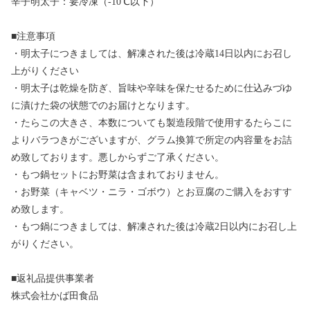
辛子明太子：要冷凍（-10℃以下）
■注意事項
・明太子につきましては、解凍された後は冷蔵14日以内にお召し
上がりください
・明太子は乾燥を防ぎ、旨味や辛味を保たせるために仕込みづゆ
に漬けた袋の状態でのお届けとなります。
・たらこの大きさ、本数についても製造段階で使用するたらこに
よりバラつきがございますが、グラム換算で所定の内容量をお詰
め致しております。悪しからずご了承ください。
・もつ鍋セットにお野菜は含まれておりません。
・お野菜（キャベツ・ニラ・ゴボウ）とお豆腐のご購入をおすす
め致します。
・もつ鍋につきましては、解凍された後は冷蔵2日以内にお召し上
がりください。
■返礼品提供事業者
株式会社かば田食品