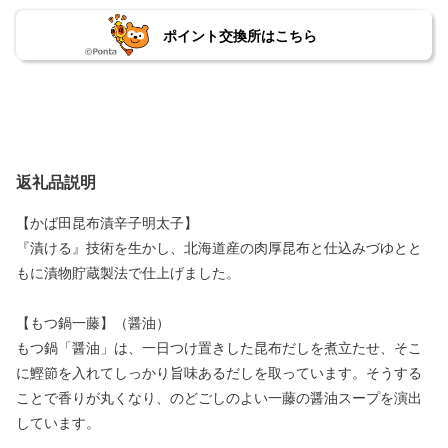
ポイント交換所はこちら
返礼品説明
【かば田昆布漬辛子明太子】
『漬ける』技術を生かし、北海道産の肉厚昆布と仕込みづゆとと
もに漬物貯蔵製法で仕上げました。
【もつ鍋一藤】（醤油）
もつ鍋「醤油」は、一日つけ置きした昆布だしを煮立たせ、そこ
に鰹節を入れてしっかり旨味あるだしを取っています。そうする
ことで香りが丸くなり、のどごしのよい一藤の醤油スープを演出
しています。