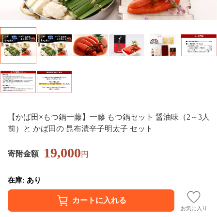
【かば田×もつ鍋一藤】一藤 もつ鍋セット 醤油味（2～3人
前）と かば田の 昆布漬辛子明太子 セット
19,000
寄附金額
円
在庫: あり
お気に入り