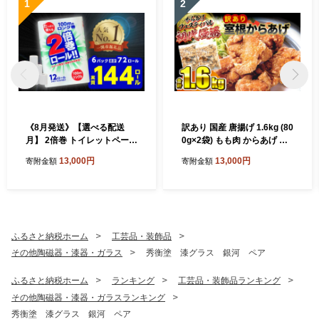
1
2
《8月発送》【選べる配送
訳あり 国産 唐揚げ 1.6kg (80
月】 2倍巻 トイレットペーパ
0g×2袋) もも肉 からあげ か
ー シングル 72ロール 12R×6
ら揚げ カラアゲ 冷凍 冷凍食
13,000円
13,000円
寄附金額
寄附金額
パック 100m ふるさと納税
品 お弁当 弁当 おかず 惣菜
トイレットペーパーシングル
鶏もも 鶏 簡単 時短 家ごはん
無香料 やわらか まとめ買い
夏休み 昼食 室根からあげ ka
大容量 倍巻 日用品 生活必需
raage 規格外 不揃い 一関市
品 備蓄 再生紙 人気 おすすめ
岩手県 〈最高金賞4回受賞〉
ランキング 送料無料 岩手県
ふるさと納税ホーム
工芸品・装飾品
一関市
その他陶磁器・漆器・ガラス
秀衡塗 漆グラス 銀河 ペア
ふるさと納税ホーム
ランキング
工芸品・装飾品ランキング
その他陶磁器・漆器・ガラスランキング
秀衡塗 漆グラス 銀河 ペア