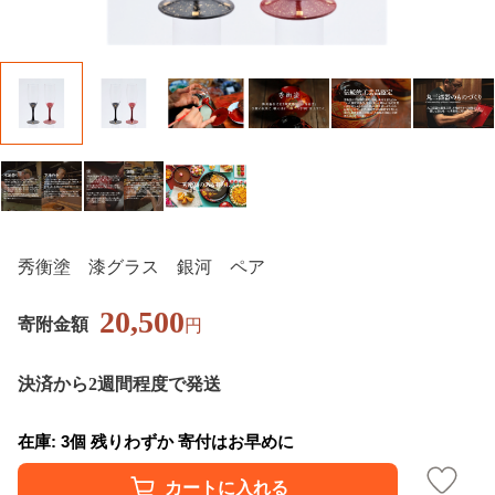
秀衡塗 漆グラス 銀河 ペア
20,500
寄附金額
円
決済から2週間程度で発送
在庫: 3個 残りわずか 寄付はお早めに