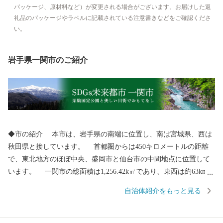
パッケージ、原材料など）が変更される場合がございます。お届けした返
礼品のパッケージやラベルに記載されている注意書きなどをご確認くださ
い。
岩手県一関市のご紹介
◆市の紹介 本市は、岩手県の南端に位置し、南は宮城県、西は
秋田県と接しています。 首都圏からは450キロメートルの距離
で、東北地方のほぼ中央、盛岡市と仙台市の中間地点に位置して
います。 一関市の総面積は1,256.42k㎡であり、東西は約63km、
南北は約46kmの広がりがあります。 人口は103,444人（R8.1.1現
自治体紹介をもっと見る
在）で、人口は岩手県で３番目、面積は２番目の規模となってい
ます。 ◆歴史・沿革 本市の歴史は古く、平安時代には安倍氏、
藤原氏が独自の文化を築き上げ、その後葛西氏、伊達氏、田村氏