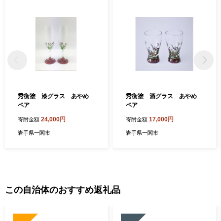
数多く息づいているとともに、国指定重要無形民俗文化財の室根
神社祭のマツリバ行事、県内有数の規模を誇る川崎地域の花火大
会、奇祭として知られる大東大原水かけ祭りや縄文の野焼きを再
現した藤沢野焼祭など各地で行われる独特の祭りも豊富です。
古くから冠婚葬祭や農作業の節目、季節の行事などの場面で、も
ちをついてふるまう「もち食文化」があります。
秀衡塗 漆グラス あやめ
秀衡塗 酒グラス あやめ
ペア
ペア
24,000円
17,000円
寄附金額
寄附金額
岩手県一関市
岩手県一関市
この自治体のおすすめ返礼品