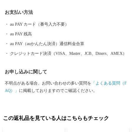
の治世下に置かれました。 明治の近代化以降の地域の成り立ち
お支払い方法
は、廃藩置県によって、胆沢県、一関県、水沢県、磐井県と変遷
し、明治９年に岩手県に編入されました。 昭和の大合併によっ
au PAY カード（番号入力不要）
て合併前の８市町村となり、平成17年９月に１市４町２村が新設
au PAY 残高
合併、平成23年９月に編入合併し現在に至っています。 ◆自然
本市は、四季折々に多彩な表情を示すめぐみ豊かな自然に包まれ
au PAY（auかんたん決済）通信料金合算
ています。 市の西側にある栗駒山の周囲には深い森が広がり、
クレジットカード決済（VISA、Master、JCB、Diners、AMEX）
湯量豊富な須川温泉をはじめ多くの温泉に恵まれています。 市
の東側にある室根山をはじめ緩やかな丘陵地が広がる北上高地は
お申し込みに関して
穏やかな隆起準平原で、なだらかな高原には牧場が各所に開かれ
ています。 北上平野の南端部にあたる市の中央部には標高の低
不明点がある場合、お問い合わせの多い質問を
「よくある質問（F
い平地が広がり、東北一の大河北上川が緩やかに流れています。
AQ）」
に掲載しておりますのでご確認ください。
北上川の支流、磐井川の中流域には渓谷美を誇る厳美渓、砂鉄
川には石灰岩地帯を深く刻み込んだ猊鼻渓があり多くの観光客が
訪れる名所となっています。 ◆文化 本市には、世界文化遺産
「平泉」の関連資産である骨寺村荘園遺跡があるほか、平泉文化
この返礼品を見ている人はこちらもチェック
にゆかりのある遺跡などが各地に残されています。 また、古く
から受け継がれてきた南部神楽をはじめとする伝統芸能や行事が