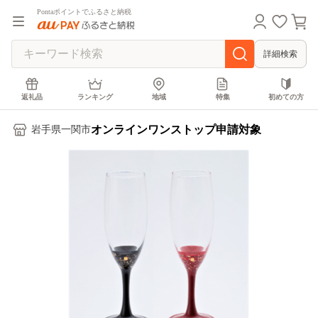
Pontaポイントでふるさと納税
詳細検索
返礼品
ランキング
地域
特集
初めての方
オンラインワンストップ申請対象
岩手県一関市