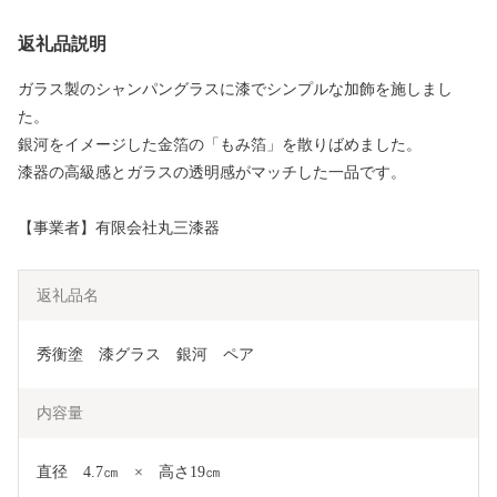
返礼品説明
ガラス製のシャンパングラスに漆でシンプルな加飾を施しまし
た。
銀河をイメージした金箔の「もみ箔」を散りばめました。
漆器の高級感とガラスの透明感がマッチした一品です。
【事業者】有限会社丸三漆器
返礼品名
秀衡塗　漆グラス　銀河　ペア
内容量
直径　4.7㎝　×　高さ19㎝