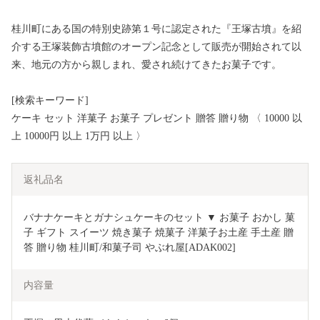
桂川町にある国の特別史跡第１号に認定された『王塚古墳』を紹
介する王塚装飾古墳館のオープン記念として販売が開始されて以
来、地元の方から親しまれ、愛され続けてきたお菓子です。
[検索キーワード]
ケーキ セット 洋菓子 お菓子 プレゼント 贈答 贈り物 〈 10000 以
上 10000円 以上 1万円 以上 〉
返礼品名
バナナケーキとガナシュケーキのセット ▼ お菓子 おかし 菓
子 ギフト スイーツ 焼き菓子 焼菓子 洋菓子お土産 手土産 贈
答 贈り物 桂川町/和菓子司 やぶれ屋[ADAK002]
内容量