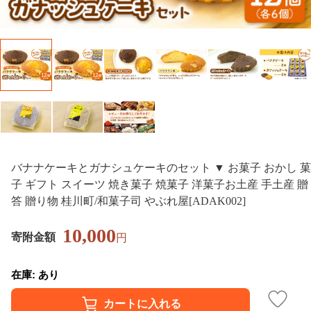
バナナケーキとガナシュケーキのセット ▼ お菓子 おかし 菓
子 ギフト スイーツ 焼き菓子 焼菓子 洋菓子お土産 手土産 贈
答 贈り物 桂川町/和菓子司 やぶれ屋[ADAK002]
10,000
寄附金額
円
在庫: あり