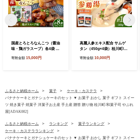
国産とろとろなんこつ（醤油
高麗人参エキス配合 サムゲ
味・鶏ガラスープ）各4袋 桂
タン（450g×4袋）桂川町/マ
川町/マルマツ産業株式会社
ルマツ産業株式会社 [ADAE0
15,000円
10,000円
寄附金額
寄附金額
[ADAE024]
23]
ふるさと納税ホーム
菓子
ケーキ・カステラ
バナナケーキとガナシュケーキのセット ▼ お菓子 おかし 菓子 ギフト スイー
ツ 焼き菓子 焼菓子 洋菓子お土産 手土産 贈答 贈り物 桂川町/和菓子司 やぶれ
屋[ADAK002]
ふるさと納税ホーム
ランキング
菓子ランキング
ケーキ・カステラランキング
バナナケーキとガナシュケーキのセット ▼ お菓子 おかし 菓子 ギフト スイー