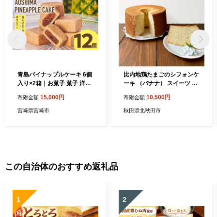
青島パイナップルケーキ 6個
比内地鶏たまごのシフォンケ
入り×2箱｜お菓子 菓子 洋菓
ーキ （バナナ） スイーツ デ
子 スイーツ デザート おやつ
ザート お菓子 おかし 焼き菓
15,000円
10,500円
寄附金額
寄附金額
おかし 手土産 パイナップル
子 焼菓子 手土産 [スイーツ
ケーキ 完熟 完熟果物 完熟パ
デザート お菓子 おかし 焼き
宮崎県宮崎市
秋田県北秋田市
イナップル パイナップルケ
菓子 焼菓子 手土産]
ーキ 12個 箱菓子 プレゼント
ギフト お土産 焼菓子 焼き菓
子 個包装 甘酸っぱい 果物 果
物菓子 餡 お取り寄せ お取り
寄せグルメ 人気 オススメ お
この自治体のおすすめ返礼品
すすめ 宮崎県 宮崎市 宮崎｜
_M213-002
1
2