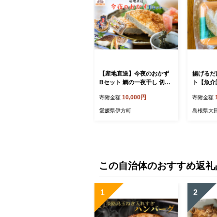
【産地直送】今夜のおかず
揚げるだ
Bセット 鯛の一夜干し 切身
ト【魚介
（2尾）、アカモク（200
とう鯛 2
10,000円
寄附金額
寄附金額
g）、じゃこかつ（3枚入り
セット 
×2） 【 ふるさと納税 人気
簡単調理
愛媛県伊方町
島根県大
おすすめ ランキング 鯛 鯛
プ飯 便利
一夜干し 一夜干し 切身 ア
凍 小分け
カモク あかもく じゃこかつ
物】
海鮮 魚介 魚 セット 詰合せ
愛媛県 伊方町 送料無料 】 I
KTO001
この自治体のおすすめ返礼
1
2