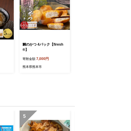
鯛のかつ 4パック【firesh
®】
7,000円
寄附金額
熊本県熊本市
5
6