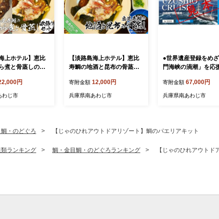
海上ホテル】恵比
【淡路島海上ホテル】恵比
●世界遺産登録をめ
ら煮と骨蒸しの欲
寿鯛の地酒と昆布の骨蒸し
門海峡の渦潮」を応
ト
〈2パック〉
福良港発「うずしお
22,000円
12,000円
67,000円
寄附金額
寄附金額
ズ乗船」無料招待券
（１０回分）
あわじ市
兵庫県南あわじ市
兵庫県南あわじ市
目鯛・のどぐろ
【じゃのひれアウトドアリゾート】鯛のパエリアキット
貝類ランキング
鯛・金目鯛・のどぐろランキング
【じゃのひれアウトド