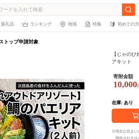
返礼品
ランキング
地域
特集
初めての
ストップ申請対象
【じゃのひ
アキット
寄附金額
10,000
在庫: あり
現在お住まい
贈答されませ