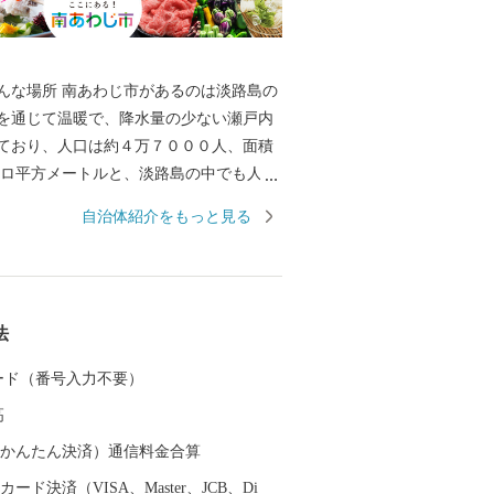
んな場所 南あわじ市があるのは淡路島の
を通じて温暖で、降水量の少ない瀬戸内
ており、人口は約４万７０００人、面積
キロ平方メートルと、淡路島の中でも人
最大の市。「島」といっても、島の両端
自治体紹介をもっと見る
っています。 神戸や大阪、四国からもア
く、高速バスだと、京阪神から約２時
から約１時間です。 そんな南あわじ市は
産物の産地として、その生産とＰＲに力
法
す。
 カード（番号入力不要）
高
（auかんたん決済）通信料金合算
ード決済（VISA、Master、JCB、Di