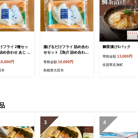
けフライ 2種セッ
揚げるだけフライ 詰め合わ
鯛茶漬け5パック
詰め合わせ あじ ま
せセット【魚介 詰め合わせ
13,000円
寄附金額
種×各3袋 合計6袋
セット あじ まとう鯛 穴子
10,000円
10,000円
寄附金額
卵不使用 揚げるだけ
あなご 旬の魚 6種×各1袋 詰
佐賀県玄海町
 アウトドア キャン
合せ 卵不使用 揚げるだけ
田市
島根県大田市
 白身魚 骨なし 冷
簡単調理 アウトドア キャン
 ギフト 贈答 贈り
プ飯 便利 骨なし 冷凍 小分
け ギフト 贈り物】
品
3
4