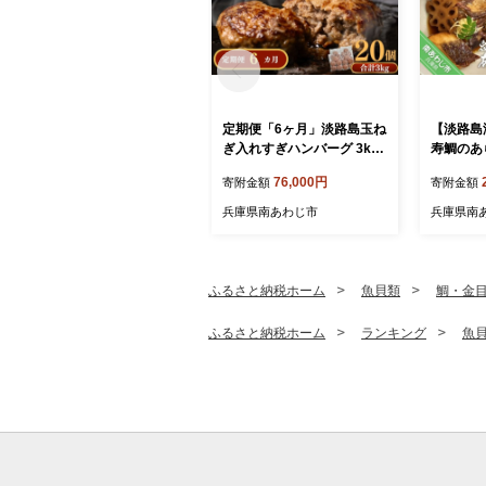
定期便「6ヶ月」淡路島玉ね
【淡路島
ぎ入れすぎハンバーグ 3kg
寿鯛のあ
（150ｇ×20個）冷凍
張りセッ
76,000円
寄附金額
寄附金額
兵庫県南あわじ市
兵庫県南
ふるさと納税ホーム
魚貝類
鯛・金
ふるさと納税ホーム
ランキング
魚