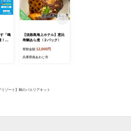
ざす「鳴
【淡路島海上ホテル】恵比
【淡路島海上ホテル】天然
援！！●
寿鯛あら煮〈２パック〉
はもすきセット4人前 ◆配
クルー
送6/1～9/15
12,000円
76,000円
寄附金額
寄附金額
１０枚
兵庫県南あわじ市
兵庫県南あわじ市
アリゾート】鯛のパエリアキット