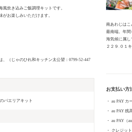
海風炊き込みご飯調理キットです。
味がお楽しみいただけます。
南あわじはこ
最南端。年間
海気候に属し
２２９.０１
口、面積とも
（じゃのひれ和キッチン太公望：0799-52-447
は橋とつなが
クセスしやす
間。徳島方面
多彩な農畜水
お支払い方
を入れていま
のパエリアキット
au PAY
au PAY 残
au PAY
クレジットカ