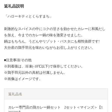
返礼品説明
「ハローキティとくらすまち」
刺激的なスパイスの中にコクの甘さを効かせたカレーに和風だし
を加え、今までのカレー鍋の味を激変させました。
鍋はもちろん、うどんやリゾット・パスタにも相性抜群です!
大分産の鶏手羽元を味わいながらお召し上がりください。
■注意事項/その他
※到着後は、冷凍(-18℃以下)で保存してください。
※鶏手羽元以外の具材は付属しません。
※画像はイメージです。
返礼品名
カレー専門店の鶏カレー鍋セット　2セット＜マインズ＞【1