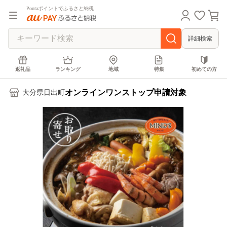
Pontaポイントでふるさと納税
詳細検索
返礼品
ランキング
地域
特集
初めての方
オンラインワンストップ申請対象
大分県日出町