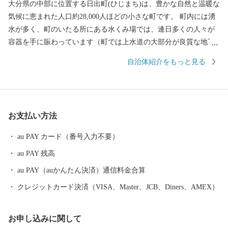
大分県の中部に位置する日出町(ひじまち)は、豊かな自然と温暖な
気候に恵まれた人口約28,000人ほどの小さな町です。 町内には湧
水が多く、町のいたる所にある水くみ場では、連日多くの人々が
容器を手に賑わっています（町では上水道の大部分が良質な地下
水で賄われています）。 湧水は地上に限らず、海底からも湧き出
自治体紹介をもっと見る
しており、真清水と海水が混ざる海域では、町の特産品である高
級魚「城下かれい」が育まれています。 このように、素晴らしい
環境に恵まれた日出町では、大分むぎ焼酎「二階堂」をはじめ、
豊後牛やブランド豚肉、城下かれいに代表される豊富な海産物な
お支払い方法
ど、町の魅力がつまったお礼の品をご用意しています。 【ご寄附
にあたっての注意事項】 ・お礼品は、送付者名に、お礼品受発注
au PAY カード（番号入力不要）
業務委託事業者である「株式会社さとふる」と表記して送付いた
au PAY 残高
します。 （送付者名の変更は承っておりません） ・寄附者住所と
お礼品送付先住所が異なる場合、送付先でお品を受け取る方に対
au PAY（auかんたん決済）通信料金合算
し、お礼品が届くことを必ず事前にご連絡ください。 （「寄附し
クレジットカード決済（VISA、Master、JCB、Diners、AMEX）
た覚えがないのにお礼品が送られてきた」とのお問い合わせがし
ばしば寄せられております） ・お礼品によっては、発送までにお
お申し込みに関して
時間を頂戴するものがございます。 ・日出町にお住まいの方から