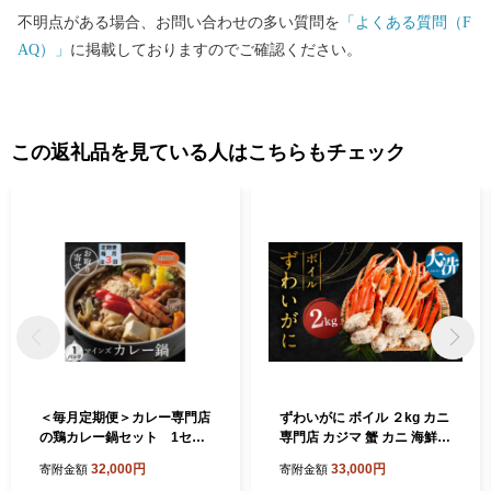
のご寄附に対しては、お礼品の送付をいたしておりません。 【ワ
不明点がある場合、お問い合わせの多い質問を
「よくある質問（F
ンストップ特例申請書送付先】 〒541-8790 大阪府大阪市中央区南
AQ）」
に掲載しておりますのでご確認ください。
本町１の６の２０ コーユービジネス内 44341 大分県日出町 ふ
るさと納税 ワンストップ特例申請書類受付係 HELLO KITTY ©1
976, 2020 SANRIO CO.,LTD.APPROVAL NO.L611294
この返礼品を見ている人はこちらもチェック
＜毎月定期便＞カレー専門店
ずわいがに ボイル ２kg カニ
の鶏カレー鍋セット 1セッ
専門店 カジマ 蟹 カニ 海鮮
ト全3回【4064246】
冷凍 焼きガニ 鍋 蟹 ズワイ
32,000円
33,000円
寄附金額
寄附金額
ズワイガニ カニ