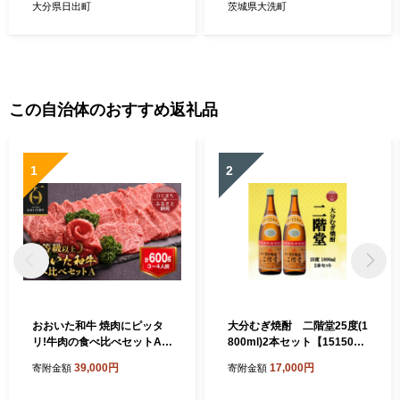
大分県日出町
茨城県大洗町
この自治体のおすすめ返礼品
1
2
おおいた和牛 焼肉にピッタ
大分むぎ焼酎 二階堂25度(1
リ!牛肉の食べ比べセットA
800ml)2本セット【151504
(上カルビ&上ロース)(合計60
3】
39,000円
17,000円
寄附金額
寄附金額
0g)3～4人前_お肉 黒毛和牛
和牛 肉 焼き肉 バーベキュー