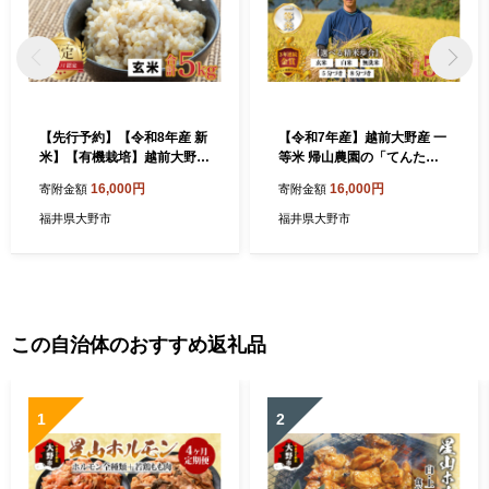
【先行予約】【令和8年産 新
【令和7年産】越前大野産 一
米】【有機栽培】越前大野産
等米 帰山農園の「てんたか
エコファーマー認定農家栽培
く」 玄米 5kg × 1袋
16,000円
16,000円
寄附金額
寄附金額
こしひかり5kg（玄米）【20
26年10月より順次発送】
福井県大野市
福井県大野市
この自治体のおすすめ返礼品
1
2