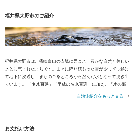
福井県大野市のご紹介
福井県大野市は、霊峰白山の支脈に囲まれ、豊かな自然と美しい
水とに恵まれたまちです。山々に降り積もった雪が少しずつ解け
て地下に浸透し、まちの至るところから澄んだ水となって湧き出
ています。 「名水百選」「平成の名水百選」に加え、「水の郷百
選」にも選ばれています。 まちの中心にそびえる越前大野城は、
自治体紹介をもっと見る
日本三大「天空の城」として全国的に有名になっています。城の
ふもとには、江戸時代から今もなお残る短冊状の風情ある城下町
が広がり、「北陸の小京都」と呼ばれています。 大野市では、未
来の子どもたちのため、将来の大野市を豊かなものにするため、
お支払い方法
「ひかりかがやき、たくましく、心ふれあうまち」の実現を目指