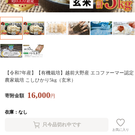
【令和7年産】【有機栽培】越前大野産 エコファーマー認定
農家栽培 こしひかり5kg（玄米）
16,000
寄附金額
円
在庫：なし
お気に入り