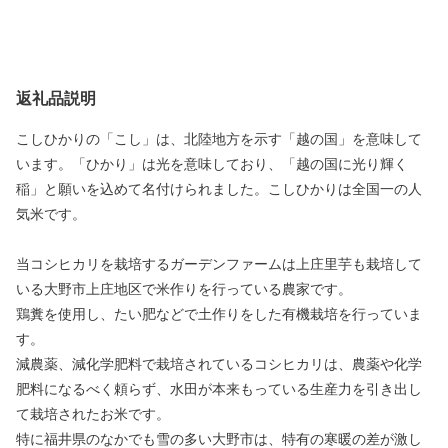
返礼品説明
こしひかりの「こし」は、北陸地方を示す「越の国」を意味して
います。「ひかり」は光を意味しており、「越の国に光り輝く
稲」と願いを込めて名付けられました。こしひかりは全国一の人
気米です。
当コシヒカリを栽培するガーデンファームは上庄里芋も栽培して
いる大野市上庄地区で米作りを行っている農家です。
鶏糞を使用し、たい肥などで土作りをした有機栽培を行っていま
す。
減農薬、減化学肥料で栽培されているコシヒカリは、農薬や化学
肥料になるべく頼らず、水田が本来もっている生産力を引き出し
て栽培されたお米です。
特に福井県のなかでも雪の多い大野市は、特有の寒暖の差が激し