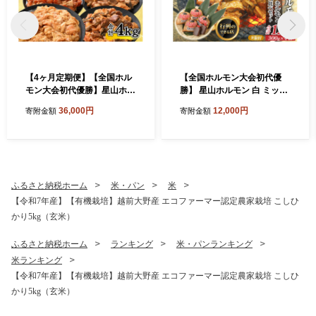
【4ヶ月定期便】【全国ホル
【全国ホルモン大会初代優
モン大会初代優勝】星山ホル
勝】 星山ホルモン 白 ミック
モン ホルモン全種類＋若鶏
ス ホルモン 1.2kg 食べ比べ
36,000円
12,000円
寄附金額
寄附金額
もも肉4ヶ月定期便セット
セット (白・ミックス 各300
【行列のできるお店】
g×2袋)(たれ付) 【行列のでき
るお店】｜ 焼肉 焼き肉 白 上
ミックス 味付き肉 焼肉用 B
BQ バーベキュー 定番 牛肉
焼肉 人気 おすすめ
ふるさと納税ホーム
米・パン
米
【令和7年産】【有機栽培】越前大野産 エコファーマー認定農家栽培 こしひ
かり5kg（玄米）
ふるさと納税ホーム
ランキング
米・パンランキング
米ランキング
【令和7年産】【有機栽培】越前大野産 エコファーマー認定農家栽培 こしひ
かり5kg（玄米）