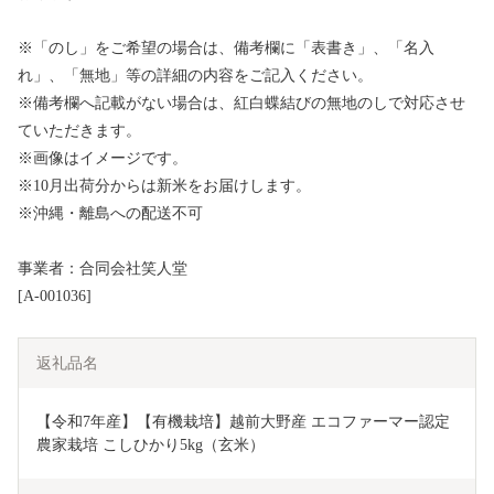
※「のし」をご希望の場合は、備考欄に「表書き」、「名入
れ」、「無地」等の詳細の内容をご記入ください。
※備考欄へ記載がない場合は、紅白蝶結びの無地のしで対応させ
ていただきます。
※画像はイメージです。
※10月出荷分からは新米をお届けします。
※沖縄・離島への配送不可
事業者：合同会社笑人堂
[A-001036]
返礼品名
【令和7年産】【有機栽培】越前大野産 エコファーマー認定
農家栽培 こしひかり5kg（玄米）