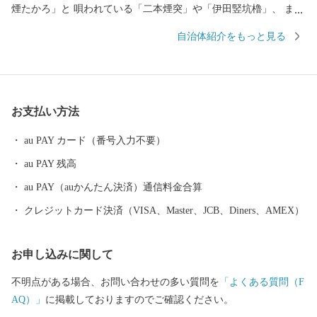
煙たかろ」と 唄われている「二本煙突」や「伊田竪坑櫓」、 ま
た、国内初のユネスコ世界の記憶に登録された 「山本作兵衛コレ
自治体紹介をもっと見る
クション」など、 数々の炭坑遺産を有する自然・歴史・文化が薫
るまちです。 御支援いただいた寄附金は、本市のまちづくり及び
市民のために効果的に 活用させていただきますので、 本市に対し
ます応援をよろしくお願いします。
お支払い方法
au PAY カード（番号入力不要）
au PAY 残高
au PAY（auかんたん決済）通信料金合算
クレジットカード決済（VISA、Master、JCB、Diners、AMEX）
お申し込みに関して
不明点がある場合、お問い合わせの多い質問を
「よくある質問（F
AQ）」
に掲載しておりますのでご確認ください。