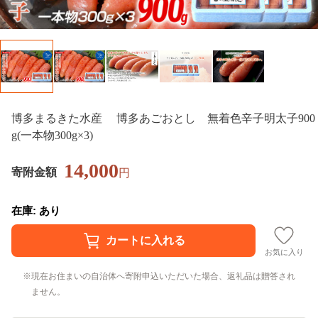
博多まるきた水産 博多あごおとし 無着色辛子明太子900
g(一本物300g×3)
14,000
寄附金額
円
在庫: あり
お気に入り
現在お住まいの自治体へ寄附申込いただいた場合、返礼品は贈答され
ません。