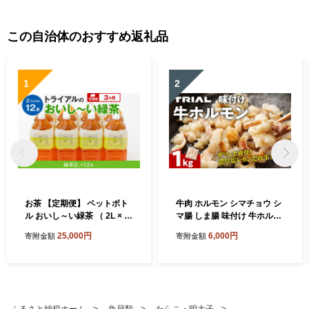
この自治体のおすすめ返礼品
1
2
お茶 【定期便】 ペットボト
牛肉 ホルモン シマチョウ シ
ル おいし～い緑茶 （ 2L × 1
マ腸 しま腸 味付け 牛ホルモ
2本 ） を3か月連続でお届け
ン 1kg 味付き 味付き肉 レモ
25,000円
6,000円
寄附金額
寄附金額
飲み物 ドリンク ギフト 贈答
ン 塩レモン 塩レモンだれ 冷
贈り物 プレゼント 茶 茶葉 常
凍 簡単調理 惣菜 おかず おつ
温 飲料 長期保存 持ち運び 便
まみ 酒のつまみ 酒の肴 肉 ほ
利 ペットボトル茶 おちゃ 水
るもん ビール 小分け 真空パ
分補給 まとめ買い ストック
ック 個包装 牛にく 焼肉 焼き
備蓄 常備品 ケース 箱 箱買い
肉 ホルモン焼き BBQ バーベ