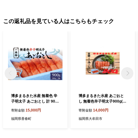
この返礼品を見ている人はこちらもチェック
博多まるきた水産 無着色 辛
博多まるきた水産 あごおと
子明太子 あごおとし 計 900g
し 無着色辛子明太子900g(一
(一本物300g×3) 小分け
本物300g×3)(大牟田市)【15
15,000円
14,000円
寄附金額
寄附金額
23449】
福岡県香春町
福岡県大牟田市