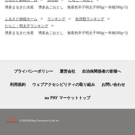
ふるさと納税ホーム
魚貝類
たらこ・明太子
買い置き 国産茶葉 消耗品 日
キュー ご飯 horumon ジュー
博多まるきた水産 博多あごおとし 無着色辛子明太子900g(一本物300g×3)
用品 飲料水 緑茶 ペットボト
シー 歯ごたえ 味付 味付き も
ル 定期便 ocha tea
つ モツ 鉄板焼き お肉 炒め物
ふるさと納税ホーム
ランキング
魚貝類ランキング
ご自宅用
たらこ・明太子ランキング
博多まるきた水産 博多あごおとし 無着色辛子明太子900g(一本物300g×3)
プライバシーポリシー
運営会社
自治体関係者の皆様へ
利用規約
ウェブアクセシビリティの取り組み
お問い合わせ
au PAY マーケットトップ
© 2016 KDDI/au Commerce & Life, Inc.