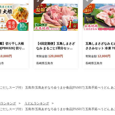
3
4
園】切り干し大根
【4回定期便】五島しまさざ
五島しまさざなみ む
袋[PBK026] 切り干
なみ まるごと1羽分セット
ささみセット 冷凍 700
切干大根 きりぼしだ
冷凍 五島市/合同会社五島さ
も肉約400g、むね肉
10,000円
120,000円
12,000円
寄附金額
寄附金額
分け 野菜 乾物 乾
ざなみ農園 [PHH003]
g、ささみ約100g) 五
合同会社五島さざな
島市
長崎県五島市
長崎県五島市
[PHH002]
だしスープ付） 五島市/五島あすなろ会うまか食品[PAS017] 五島手延べうどん あ
類ランキング
うどんランキング
だしスープ付） 五島市/五島あすなろ会うまか食品[PAS017] 五島手延べうどん あ