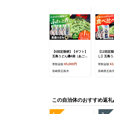
【6回定期便】【ギフト】
【12回定
五島うどん磯4袋（あごだ
し】五島う
しスープ付）五島市/五島
磯1袋（あ
65,000円
63
寄附金額
寄附金額
あすなろ会うまか食品[PA
付） 五島
S046]飛魚 スープ 細麺 乾
会うまか食品
長崎県五島市
長崎県五島
麺 手延べうどん セット
魚 スープ 
べうどん 
この自治体のおすすめ返礼