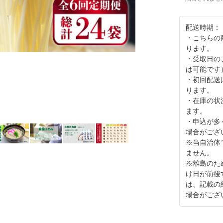
配送時期：
・こちらの商品
ります。
・受取日の
は可能です
・初回配送
ります。
・在庫の状
ます。
・申込が多
場合がござ
※当自治体
ません。
※離島のた
け日が前後
は、記載の
場合がござ