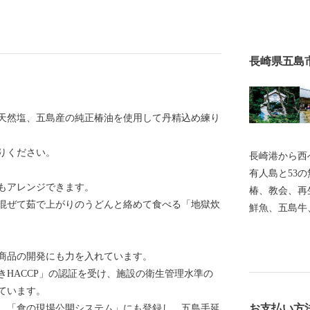
長崎県五島
天然塩、五島産の純正椿油を使用して丹精込め練り
りください。
長崎港から西
有人島と53
もアレンジできます。
椿、教会、再
混ぜて茹で上がりのうどんと絡めて食べる「地獄炊
鮮魚、五島牛
返礼品をお届
天草地方の潜
商品の開発にも力を入れています。
録されました
HACCP」の認証を受け、施設の衛生管理水準の
の江上集落」
ています。
教期を生き抜
お支払い方
、「食の現場公開システム」にも登録し、五島手延