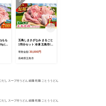
5
6
ねもも
五島しまさざなみ まるごと
【素敵な偶然に出会える
g (も
1羽分セット 冷凍 五島市/合
宿】「SERENDIP HOTEL
約200
同会社五島さざなみ農園 [P
GOTO」宿泊チケット10,00
30,000円
40,000円
寄附金額
寄附金額
島市/
HH001]
0円分 旅行 クーポン チケッ
み農園
ト 五島市/SERENDIP HOTE
長崎県五島市
長崎県五島市
L GOTO[PEQ001]
ごだし スープ付うどん 細麺 乾麺 ごとううどん
ごだし スープ付うどん 細麺 乾麺 ごとううどん