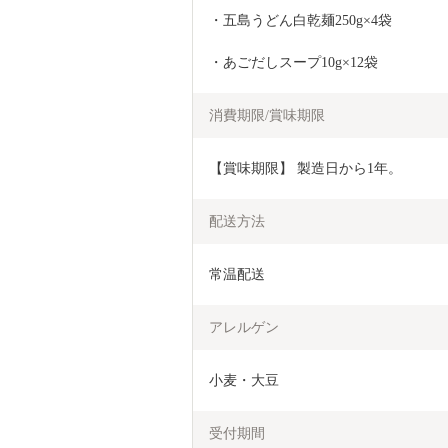
・五島うどん白乾麺250g×4袋
・あごだしスープ10g×12袋
消費期限/賞味期限
【賞味期限】 製造日から1年。
配送方法
常温配送
アレルゲン
小麦・大豆
受付期間