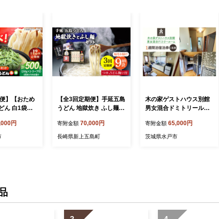
期便】【おため
【全3回定期便】手延五島
木の家ゲストハウス別館
どん 白1袋＆
うどん 地獄炊き ふし麺
男女混合ドミトリールー
ごだしスープ
セット【ますだ製麺】 [R
ム１週間宿泊券【旅行 交
,000円
70,000円
65,000円
寄附金額
寄附金額
市/五島あすなろ
AM010]
流 情報交換 出会い 仲
[PAS051]飛
間】(IO-108)
市
長崎県新上五島町
茨城県水戸市
細麺 乾麺 手延
セット
品