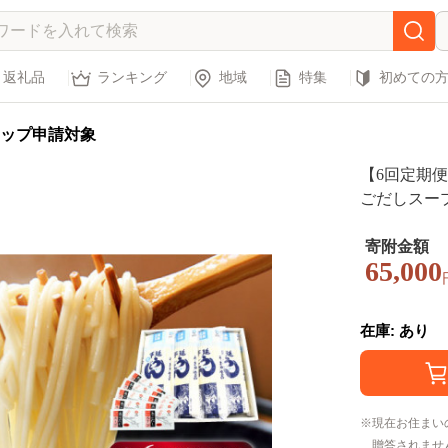
返礼品
ランキング
地域
特集
初めての
ップ申請対象
【6回定期
ごだしスー
食品[PAS0
プ付うどん 
寄附金額
65,000
在庫: あり
現在お住まい
贈答されませ