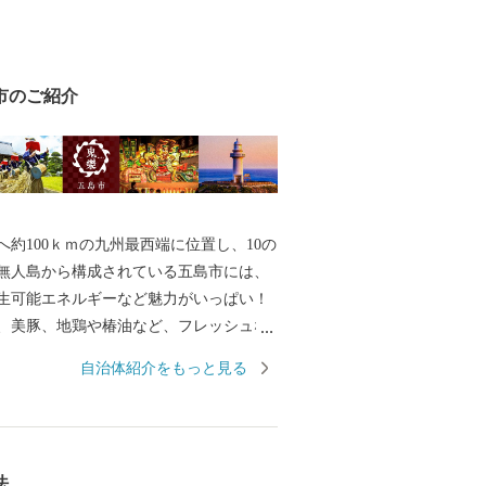
市のご紹介
へ約100ｋｍの九州最西端に位置し、10の
の無人島から構成されている五島市には、
生可能エネルギーなど魅力がいっぱい！
、美豚、地鶏や椿油など、フレッシュな
けします。 平成３０年７月には「長崎と
自治体紹介をもっと見る
伏キリシタン関連遺産」が世界遺産に登
。 五島市には「久賀島の集落」と「奈留
の２つの構成資産があります。 厳しい禁
いた信徒を見守ってきた教会が、今でも
法