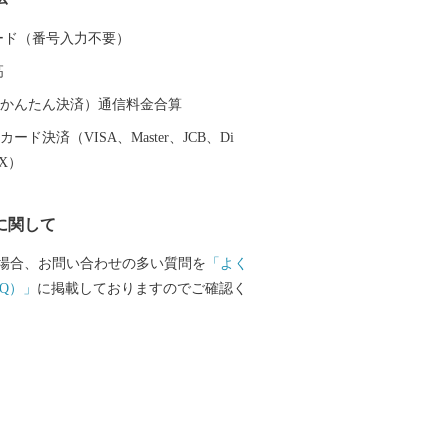
います。
 カード（番号入力不要）
高
（auかんたん決済）通信料金合算
ード決済（VISA、Master、JCB、Di
EX）
に関して
場合、お問い合わせの多い質問を
「よく
Q）」
に掲載しておりますのでご確認く