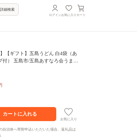
詳細検索
ログイン
お気に入り
カート
方
便】【ギフト】五島うどん 白4袋（あ
プ付） 五島市/五島あすなろ会うまか
17] 五島手延べうどん あごだし スー
細麺 乾麺 ごとううどん セット 贈答
円
お気に入り
の自治体へ寄附申込いただいた場合、返礼品は
ん。