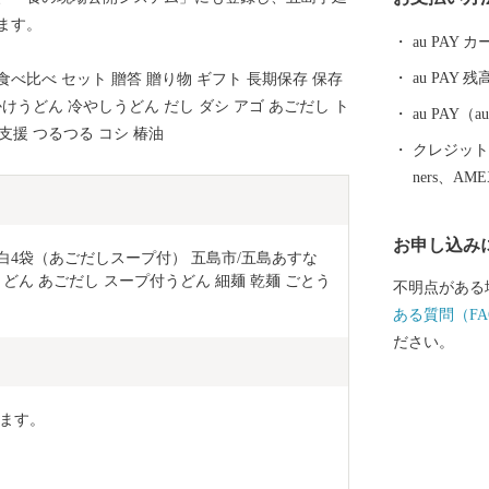
静かに佇んで
ます。
au PAY
au PAY 残
 食べ比べ セット 贈答 贈り物 ギフト 長期保存 保存
かけうどん 冷やしうどん だし ダシ アゴ あごだし ト
au PAY
支援 つるつる コシ 椿油
クレジットカ
ners、AM
お申し込み
白4袋（あごだしスープ付） 五島市/五島あすな
べうどん あごだし スープ付うどん 細麺 乾麺 ごとう
不明点がある
ある質問（FA
ださい。
ます。 