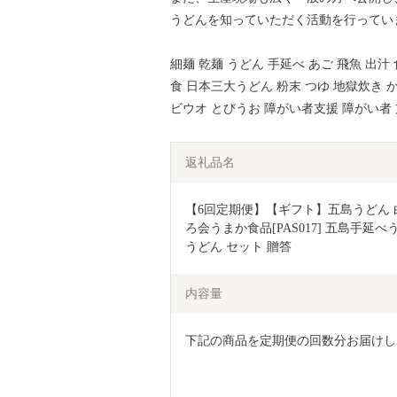
うどんを知っていただく活動を行ってい
細麺 乾麺 うどん 手延べ あご 飛魚 出汁
食 日本三大うどん 粉末 つゆ 地獄炊き 
ビウオ とびうお 障がい者支援 障がい者 
返礼品名
【6回定期便】【ギフト】五島うどん 
ろ会うまか食品[PAS017] 五島手延
うどん セット 贈答
内容量
下記の商品を定期便の回数分お届けし