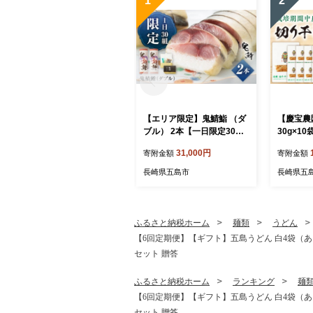
1
2
【エリア限定】鬼鯖鮨 （ダ
【慶宝農
ブル） 2本【一日限定30】
30g×10
【指定日必須】【贈答不
し大根 
31,000円
寄附金額
寄附金額
可】 五島市/三井楽水産[PB
いこん 小
P002] 寿司 すし 鯖 さば 鮨
燥 ドライ
長崎県五島市
長崎県五
限定 お取り寄せ鯖寿司 さば
サバ 国産 魚 鯖 復活
ふるさと納税ホーム
麺類
うどん
【6回定期便】【ギフト】五島うどん 白4袋（あご
セット 贈答
ふるさと納税ホーム
ランキング
麺
【6回定期便】【ギフト】五島うどん 白4袋（あご
セット 贈答