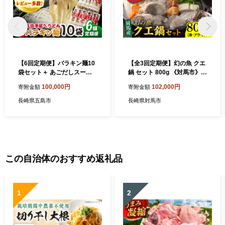
【6回定期便】バラキン麺10
【全3回定期便】幻の魚 クエ
袋セット＋ あごだしスープ
鍋 セット 800g 《対馬市》
付き 五島市/中本製麺[PCR01
【海風商事】九州 長崎 対馬
100,000円
102,000円
寄附金額
寄附金額
1]保存食 椿 五島 うどん 手延
ちり鍋 アラ [WAD032]くえ
べ ウドン 麺 麺類 出汁
高級魚 魚 クエ 希少 人気 ラ
長崎県五島市
長崎県対馬市
ンキング 冷凍 対馬 長崎 九州
つしま 対馬市 海鮮 魚介 刺身
刺し身 鍋 クエ鍋 毎月届く 定
期便
この自治体のおすすめ返礼品
1
2