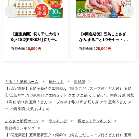
【慶宝農園】切り干し大根 3
【4回定期便】五島しまさざ
0g×10袋[PBK026] 切り干し
なみ まるごと1羽分セット 冷
大根 切干大根 きりぼしだい
凍 五島市/合同会社五島さざ
10,000円
120,000円
寄附金額
寄附金額
こん 小分け 野菜 乾物 乾燥
なみ農園 [PHH003]
ドライ
ふるさと納税ホーム
鍋セット
海鮮鍋
【3回定期便】五島産養殖クエ鍋400g（鍋 あごだしスープ付うどん付） 五島
市/五島ヤマフ[PAK011] クエ鍋セット クエ クエ鍋 くえ 鍋 アラ 刺身 冷凍 お取
り寄せ 切り身 五島うどん スープ冷凍 お取り寄せ 切り身 アラ 五島うどん ス
ープ 鍋 刺身 人気 おすすめ
ふるさと納税ホーム
ランキング
鍋セットランキング
海鮮鍋ランキング
【3回定期便】五島産養殖クエ鍋400g（鍋 あごだしスープ付うどん付） 五島