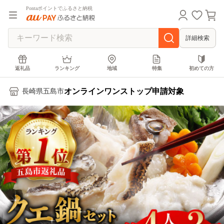
Pontaポイントでふるさと納税
詳細検索
返礼品
ランキング
地域
特集
初めての方
オンラインワンストップ申請対象
長崎県五島市