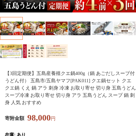
【3回定期便】五島産養殖クエ鍋400g（鍋 あごだしスープ付
うどん付） 五島市/五島ヤマフ[PAK011] クエ鍋セット クエ
クエ鍋 くえ 鍋 アラ 刺身 冷凍 お取り寄せ 切り身 五島うどん
スープ冷凍 お取り寄せ 切り身 アラ 五島うどん スープ 鍋 刺
身 人気 おすすめ
98,000
寄附金額
円
在庫: あり