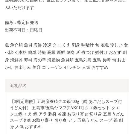
透明感のある白身と、皮はゼラチン質で、脂に似た甘みをお楽し
みいただけます。
備考：指定日発送
出荷不可日：日曜日
魚 魚介類 魚貝 海鮮 冷凍 クエ くえ 刺身 味噌汁 旬 地魚 珍しい 食
べ比べ 本格 簡単 時短 高級 新鮮 刺身 〆 煮つけ 煮付け おかず 刺
身 海鮮丼 寿司 海の幸 海産物 魚貝類 五島列島 五島 長崎 旬 おま
かせ お楽しみ 美容 コラーゲン ゼラチン 人気 おすすめ
返礼品名
【3回定期便】五島産養殖クエ鍋400g（鍋 あごだしスープ付
うどん付） 五島市/五島ヤマフ[PAK011] クエ鍋セット クエ 
クエ鍋 くえ 鍋 アラ 刺身 冷凍 お取り寄せ 切り身 五島うどん 
スープ冷凍 お取り寄せ 切り身 アラ 五島うどん スープ 鍋 刺
身 人気 おすすめ