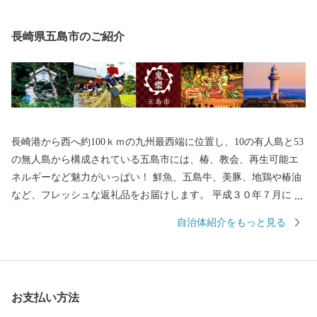
長崎県五島市のご紹介
長崎港から西へ約100ｋｍの九州最西端に位置し、10の有人島と53
の無人島から構成されている五島市には、椿、教会、再生可能エ
ネルギーなど魅力がいっぱい！ 鮮魚、五島牛、美豚、地鶏や椿油
など、フレッシュな返礼品をお届けします。 平成３０年７月には
「長崎と天草地方の潜伏キリシタン関連遺産」が世界遺産に登録
自治体紹介をもっと見る
されました。 五島市には「久賀島の集落」と「奈留の江上集落」
の２つの構成資産があります。 厳しい禁教期を生き抜いた信徒を
見守ってきた教会が、今でも静かに佇んでいます。
お支払い方法