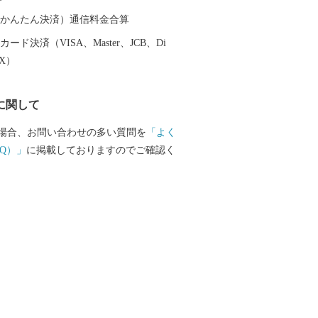
火は、海を会場としているため、打上範
ールの大きい花火が見もの！特に、尺玉1
（auかんたん決済）通信料金合算
や尺玉300連発は圧巻です。 また、柏崎
ード決済（VISA、Master、JCB、Di
から社会人まで所属する水球チーム「ブ
EX）
ターポロクラブ柏崎」があり、まちをあ
す。 柏崎を応援してくれる柏
に関して
ブの会員を大募集中です！ 入会金・年会
せん。 ぜひ会員になって柏崎に来たり、
場合、お問い合わせの多い質問を
「よく
加したり、柏崎の魅力や情報を発信して
Q）」
に掲載しておりますのでご確認く
会員の皆様へは柏崎の最新情報をお伝えす
限定の特典を受けることができます♪