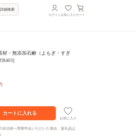
詳細検索
ログイン
お気に入り
カート
方
素材・無添加石鹸（よもぎ・すぎ
B403]
円
お気に入り
の自治体へ寄附申込いただいた場合、返礼品は
ん。