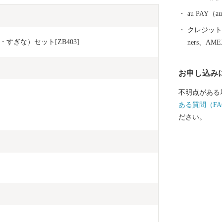
です。柏崎花
囲が広くスケ
au PAY
00発一斉打上
クレジットカ
市には小学生
ぎな）セット[ZB403]
ners、AM
ルボンウォー
げて水球を応援していま
お申し込み
崎ファンクラ
費はかかりま
不明点がある
イベントに参
ある質問（FA
ください！ 
ださい。
るほか、会員