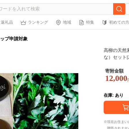
返礼品
ランキング
地域
特集
初めての
ップ申請対象
高柳の天然
な）セット[Z
寄附金額
12,000
在庫: あり
現在お住まい
贈答されませ