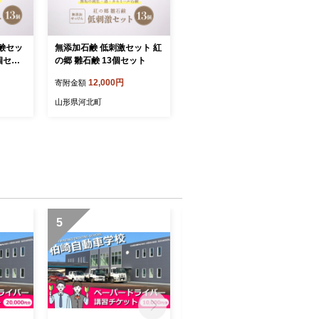
鹸セッ
無添加石鹸 低刺激セット 紅
個セッ
の郷 雛石鹸 13個セット
12,000円
寄附金額
山形県河北町
5
6