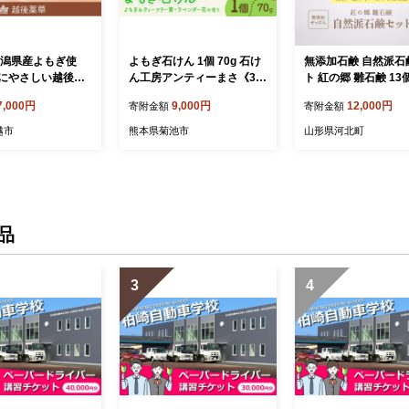
新潟県産よもぎ使
よもぎ石けん 1個 70g 石け
無添加石鹸 自然派石
にやさしい越後ハ
ん工房アンティーまさ《30
ト 紅の郷 雛石鹸 13
ープ×2箱 越後薬草
日以内に出荷予定(土日祝除
ト
7,000円
9,000円
12,000円
寄附金額
寄附金額
ヨモギ よもぎ石鹸
く)》熊本県 菊池市 ナチュ
鹸 ふるさと納税 新
ラルソープ 石けん 石鹸 せ
越市
熊本県菊池市
山形県河北町
産 にいがた 上越
っけん 固形石けん よもぎ
ヨモギ お風呂 バス 洗顔 体
洗い 洗顔ソープ 低温製法
ギフト 贈り物
品
3
4