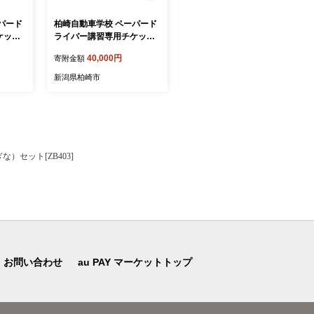
パード
柏崎自動車学校 ペーパード
【冷凍】やたらうんめぇ 冷
ケット
ライバー講習専用チケット
凍枝豆 2.5kg（500g×5袋）
2]
（10,000円分）[Y0641]
急速冷凍 新潟えだまめ 水田
40,000円
26,000円
寄附金額
寄附金額
環境鑑定士在籍[Y0645]
新潟県柏崎市
新潟県柏崎市
セット[ZB403]
お問い合わせ
au PAY マーケットトップ