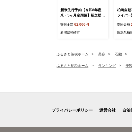
新米先行予約【令和8年産
柏崎自動
米・5ヶ月定期便】新之助
ライバー
白米 4kg（2kg×2袋）×5回
（40,00
62,000円
寄附金額
寄附金額
（計 20kg）ヤタらうんめぇ
お米 水田環境鑑定士在籍 し
新潟県柏崎市
新潟県柏
んのすけ[Y0182]
ふるさと納税ホーム
美容
石鹸
ふるさと納税ホーム
ランキング
美
プライバシーポリシー
運営会社
自治