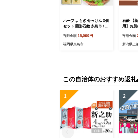
ハーブ よもぎ せっけん 3個
石鹸 【
セット 固形石鹸 糸島市 / Yu
用】お肌
-ki [AHJ022]
ーバルソ
15,000円
寄附金額
寄附金額
よもぎ 
ヨモギ石
福岡県糸島市
新潟県上
潟 新潟県
上越産
この自治体のおすすめ返礼
1
2