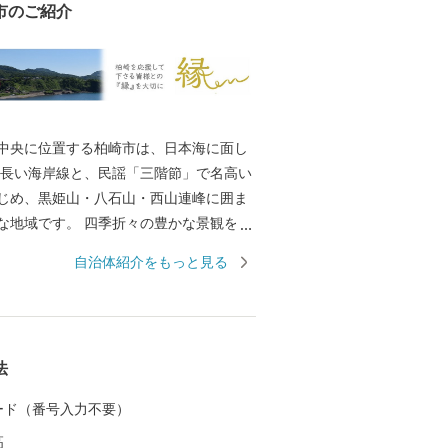
市のご紹介
中央に位置する柏崎市は、日本海に面し
及ぶ長い海岸線と、民謡「三階節」で名高い
じめ、黒姫山・八石山・西山連峰に囲ま
な地域です。 四季折々の豊かな景観を楽
きます。多くの史跡・名勝や貴重な歴史
自治体紹介をもっと見る
、そして、国指定・重要無形民俗文化財
ど、歴史や文化を伝える貴重な資産がま
に点在していることも柏崎の大きな魅力
 明治時代には周辺地帯から石油が噴出し
法
、製油会社の設立が相次ぎ、それに関連
工業も発展してきました。 柏崎市の夏の
 カード（番号入力不要）
ば「ぎおん柏崎まつり海の大花火大会」
高