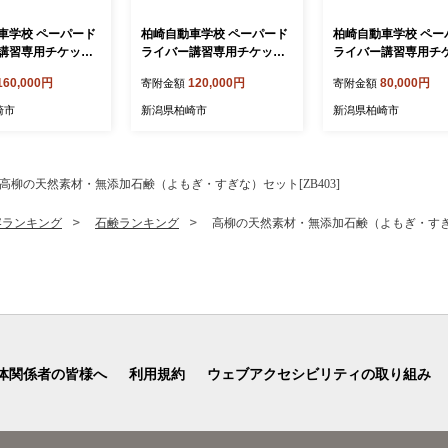
車学校 ペーパード
柏崎自動車学校 ペーパード
柏崎自動車学校 ペー
講習専用チケット
ライバー講習専用チケット
ライバー講習専用チ
0円分）[Y0644]
（30,000円分）[Y0643]
（20,000円分）[Y064
160,000円
120,000円
80,000円
寄附金額
寄附金額
崎市
新潟県柏崎市
新潟県柏崎市
高柳の天然素材・無添加石鹸（よもぎ・すぎな）セット[ZB403]
容ランキング
石鹸ランキング
高柳の天然素材・無添加石鹸（よもぎ・すぎな）
体関係者の皆様へ
利用規約
ウェブアクセシビリティの取り組み