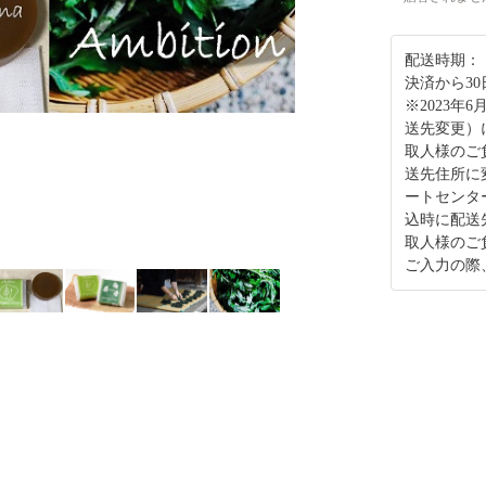
配送時期：
決済から3
※2023年
送先変更）
取人様のご
送先住所に
ートセンタ
込時に配送
取人様のご
ご入力の際