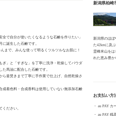
新潟県柏崎
安全で自分が使いたくなるような石鹸を作りたい」
新潟県のほぼ
9月に誕生した石鹸です。
た42kmに
ちゃんまで、みんな使って明るくツルツルなお肌に！
霊峰米山をは
れた恵み豊か
もぎ」と「すぎな」を丁寧に洗浄・乾燥してパウダ
しむことがで
した馬油に配合した石鹸です。
資料、美術品
から釜焚きまで丁寧に手作業で仕上げ、自然乾燥さ
「綾子舞」な
ちのあちこち
合成着色料・合成香料は使用していない無添加石鹸
の一つです。
お支払い方
たことにより
して機械金属
au PAY
てください。
風物詩といえ
au PAY 残