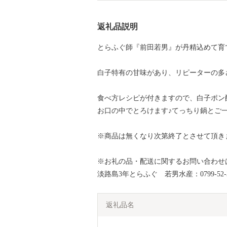
返礼品説明
とらふぐ師『前田若男』が丹精込めて育
白子特有の甘味があり、リピーターの多
食べ方レシピが付きますので、白子ポン
お口の中でとろけます♪てっちり鍋と
※商品は無くなり次第終了とさせて頂き
※お礼の品・配送に関するお問い合わせ
淡路島3年とらふぐ 若男水産：0799-52-
返礼品名