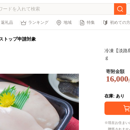
返礼品
ランキング
地域
特集
初めての
ストップ申請対象
冷凍【淡路島
ｇ
寄附金額
16,000
在庫: あり
現在お住まい
贈答されませ