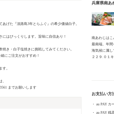
兵庫県南あ
てあげた『淡路島3年とらふぐ』の希少価値白子。
さにはびっくりします。旨味に自信あり！
南あわじはこ
最南端。年間
酢焼き・白子塩焼きに挑戦してみてください。
海気候に属し
ご一緒にご注文がおすすめ！
２２９.０１
口、面積とも
ます。
は橋とつなが
クセスしやす
は、
間。徳島方面
3561 までお願いします
多彩な農畜水
お支払い方
を入れていま
au PAY
au PAY 残