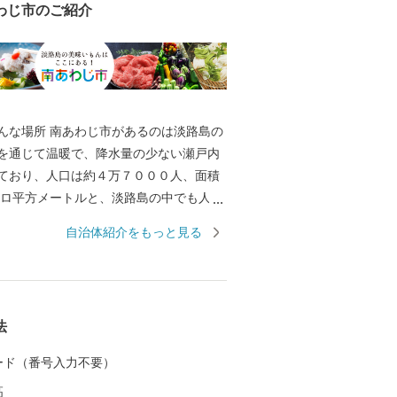
わじ市のご紹介
んな場所 南あわじ市があるのは淡路島の
を通じて温暖で、降水量の少ない瀬戸内
ており、人口は約４万７０００人、面積
キロ平方メートルと、淡路島の中でも人
最大の市。「島」といっても、島の両端
自治体紹介をもっと見る
っています。 神戸や大阪、四国からもア
く、高速バスだと、京阪神から約２時
から約１時間です。 そんな南あわじ市は
産物の産地として、その生産とＰＲに力
法
す。
 カード（番号入力不要）
高