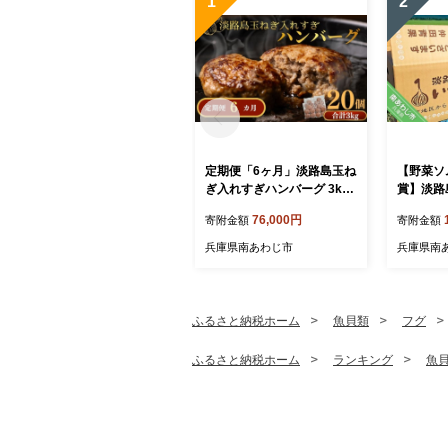
1
2
定期便「6ヶ月」淡路島玉ね
【野菜ソ
ぎ入れすぎハンバーグ 3kg
賞】淡路
（150ｇ×20個）冷凍
田青果の
76,000円
寄附金額
寄附金額
ぎ】
兵庫県南あわじ市
兵庫県南
ふるさと納税ホーム
魚貝類
フグ
ふるさと納税ホーム
ランキング
魚