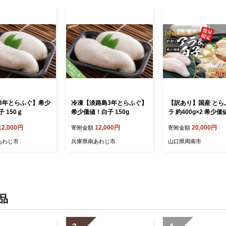
3年とらふぐ】希少
冷凍【淡路島3年とらふぐ】
【訳あり】国産 とら
 150ｇ
希少価値！白子 150g
ラ 約400g×2 希少価
約200g ふぐ料理専
12,000円
12,000円
20,000円
寄附金額
寄附金額
『栄ふく』
あわじ市
兵庫県南あわじ市
山口県周南市
品