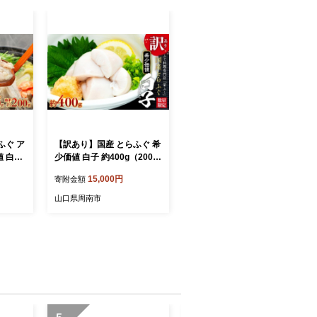
ふぐ ア
【訳あり】国産 とらふぐ 希
値 白子
少価値 白子 約400g（200g
門店
×2）ふぐ料理専門店 『栄ふ
15,000円
寄附金額
く』
山口県周南市