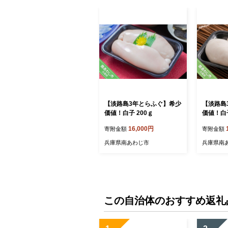
【淡路島3年とらふぐ】希少
【淡路島
価値！白子 200ｇ
価値！白子
16,000円
寄附金額
寄附金額
兵庫県南あわじ市
兵庫県南
この自治体のおすすめ返礼