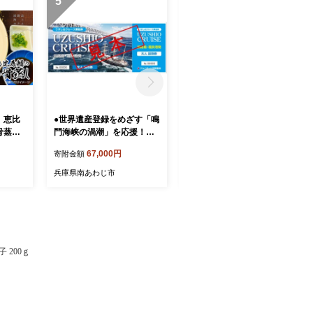
5
6
】恵比
●世界遺産登録をめざす「鳴
【淡路島海上ホテル】恵比
骨蒸し
門海峡の渦潮」を応援！！●
寿鯛あら煮〈２パック〉
福良港発「うずしおクルー
67,000円
12,000円
寄附金額
寄附金額
ズ乗船」無料招待券１０枚
（１０回分）
兵庫県南あわじ市
兵庫県南あわじ市
 200ｇ