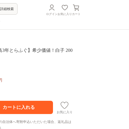
詳細検索
ログイン
お気に入り
カート
方
3年とらふぐ】希少価値！白子 200
円
お気に入り
の自治体へ寄附申込いただいた場合、返礼品は
ん。