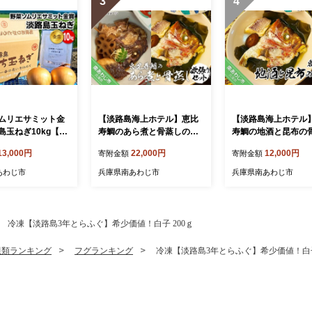
3
4
ムリエサミット金
【淡路島海上ホテル】恵比
【淡路島海上ホテル
島玉ねぎ10kg【仲
寿鯛のあら煮と骨蒸しの欲
寿鯛の地酒と昆布の
淡路島いち玉ね
張りセット
〈2パック〉
13,000円
22,000円
12,000円
寄附金額
寄附金額
あわじ市
兵庫県南あわじ市
兵庫県南あわじ市
冷凍【淡路島3年とらふぐ】希少価値！白子 200ｇ
貝類ランキング
フグランキング
冷凍【淡路島3年とらふぐ】希少価値！白子