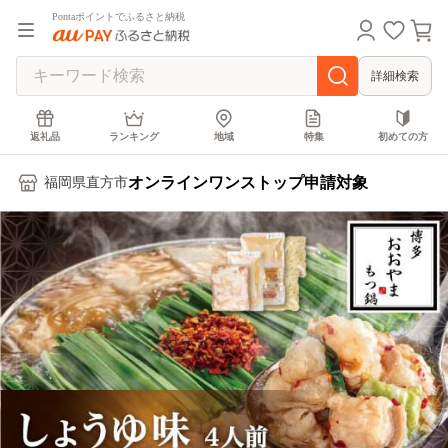
Pontaポイントでふるさと納税
詳細検索
返礼品
ランキング
地域
特集
初めての方
オンラインワンストップ申請対象
福岡県直方市