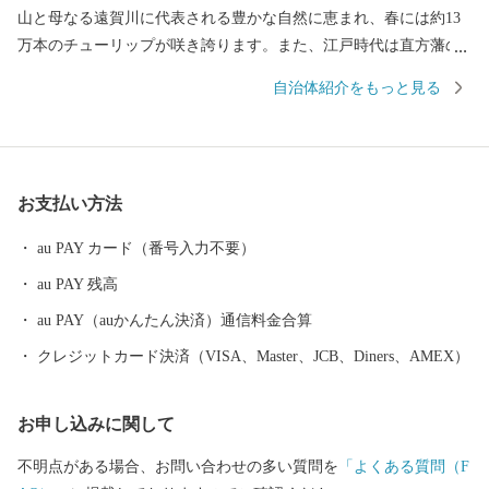
山と母なる遠賀川に代表される豊かな自然に恵まれ、春には約13
万本のチューリップが咲き誇ります。また、江戸時代は直方藩の
城下町として、明治以降は石炭業や鉄工業で筑豊炭田の中心都市
自治体紹介をもっと見る
として栄えるなど、深い歴史も息づいています。 自然と歴史が織
り成す直方市。あなたの温かいご支援を、心よりお待ちしており
ます。 ※令和元年6月以降、総務省によるふるさと納税の見直し
により、直方市内に住所を有する方に対して返礼品の送付はでき
お支払い方法
ません。何卒、ご理解のほどお願い申し上げます。
au PAY カード（番号入力不要）
au PAY 残高
au PAY（auかんたん決済）通信料金合算
クレジットカード決済（VISA、Master、JCB、Diners、AMEX）
お申し込みに関して
不明点がある場合、お問い合わせの多い質問を
「よくある質問（F