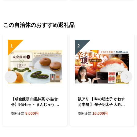
この自治体のおすすめ返礼品
1
2
【成金饅頭 白黒抹茶 小 詰合
訳アリ 【 味の明太子 かねす
せ】9個セット まんじゅう 饅
え本舗 】 辛子明太子 大吟醸
頭 和菓子 お菓子 福岡県 直方
旨口 「 頂 」 大切子 小分け 4
8,000円
16,000円
寄附金額
寄附金額
市
パック 計約1kg 明太子 辛子
めんたいこ たらこ 海鮮 魚介
類 魚介 惣菜 ご飯のお供 おつ
まみ 冷凍