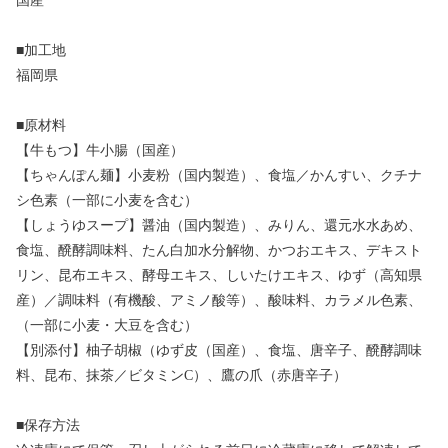
国産
■加工地
福岡県
■原材料
【牛もつ】牛小腸（国産）
【ちゃんぽん麺】小麦粉（国内製造）、食塩／かんすい、クチナ
シ色素（一部に小麦を含む）
【しょうゆスープ】醤油（国内製造）、みりん、還元水水あめ、
食塩、醗酵調味料、たん白加水分解物、かつおエキス、デキスト
リン、昆布エキス、酵母エキス、しいたけエキス、ゆず（高知県
産）／調味料（有機酸、アミノ酸等）、酸味料、カラメル色素、
（一部に小麦・大豆を含む）
【別添付】柚子胡椒（ゆず皮（国産）、食塩、唐辛子、醗酵調味
料、昆布、抹茶／ビタミンC）、鷹の爪（赤唐辛子）
■保存方法