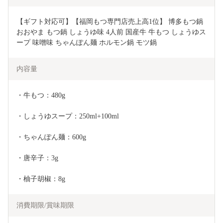
【ギフト対応可】【福岡もつ専門店売上高1位】 博多もつ鍋
おおやま もつ鍋 しょうゆ味 4人前 国産牛 牛もつ しょうゆス
ープ 味噌味 ちゃんぽん麺 ホルモン鍋 モツ鍋
内容量
・牛もつ：480g
・しょうゆスープ：250ml+100ml
・ちゃんぽん麺：600g
・唐辛子：3g
・柚子胡椒：8g	
消費期限/賞味期限