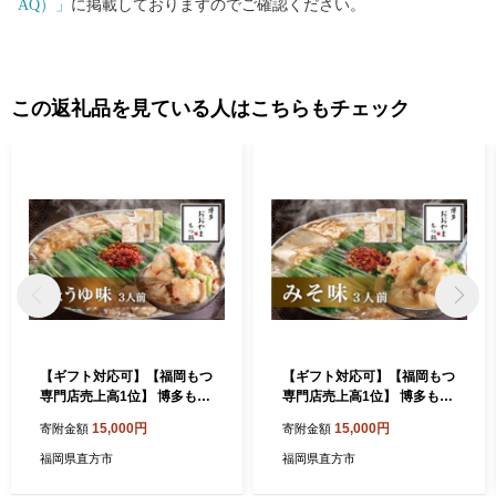
AQ）」
に掲載しておりますのでご確認ください。
この返礼品を見ている人はこちらもチェック
【ギフト対応可】【福岡もつ
【ギフト対応可】【福岡もつ
専門店売上高1位】 博多もつ
専門店売上高1位】 博多もつ
鍋 おおやま もつ鍋 しょうゆ
鍋 おおやま もつ鍋 みそ味 3
15,000円
15,000円
寄附金額
寄附金額
味 3人前 国産牛 牛もつ しょ
人前 国産牛 牛もつ みそスー
うゆスープ 味噌味 ちゃんぽ
プ 味噌味 ちゃんぽん麺 ホル
福岡県直方市
福岡県直方市
ん麺 ホルモン鍋 モツ鍋
モン鍋 モツ鍋