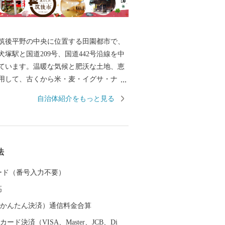
後平野の中央に位置する田園都市で、
犬塚駅と国道209号、国道442号沿線を中
ています。温暖な気候と肥沃な土地、恵
用して、古くから米・麦・イグサ・ナ
八女茶をはじめとする農業が盛んに行わ
自治体紹介をもっと見る
。また、交通の便の良さを生かして企業
入れ、たくさんの製造業企業が立地して
成28年には九州新幹線筑後船小屋駅西側
バンクホークスファーム本拠地である
法
ベースボールパーク筑後」が開業。駅周辺に
域公園や芸術文化交流施設「九州芸文
 カード（番号入力不要）
も進み、筑後地域の玄関口として発展を
高
。
（auかんたん決済）通信料金合算
ード決済（VISA、Master、JCB、Di