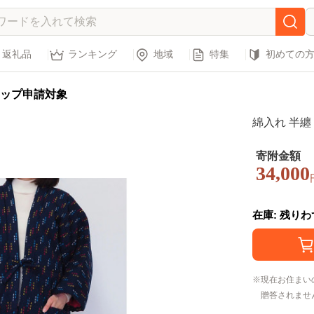
返礼品
ランキング
地域
特集
初めての
ップ申請対象
綿入れ 半纏
寄附金額
34,000
在庫: 残り
現在お住まい
贈答されませ