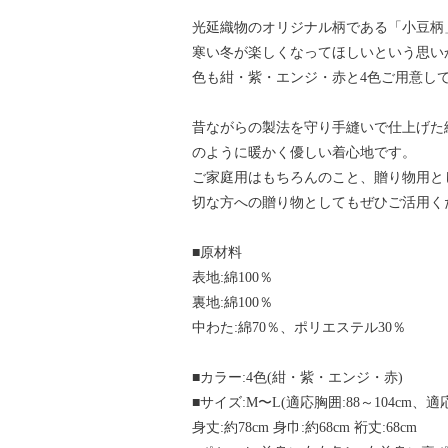
光延織物のオリジナル柄である「小豆柄
寒い冬が楽しくなってほしいという思い
色も紺・紫・エンジ・赤と4色ご用意し
昔ながらの製法を守り手縫いで仕上げた
のように暖かく優しい着心地です。
ご家庭用はもちろんのこと、贈り物用と
切な方への贈り物としてもぜひご活用く
■原材料
表地:綿100％
裏地:綿100％
中わた:綿70％、ポリエステル30％
■カラー:4色(紺・紫・エンジ・赤)
■サイズ:M〜L(適応胸囲:88～104cm、適応身
身丈:約78cm 身巾:約68cm 裄丈:68cm