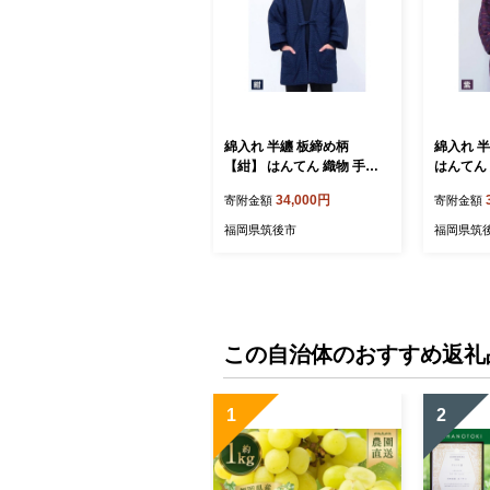
綿入れ 半纏 板締め柄
綿入れ 半
【紺】 はんてん 織物 手縫
はんてん
い
34,000円
寄附金額
寄附金額
福岡県筑後市
福岡県筑
この自治体のおすすめ返礼
1
2