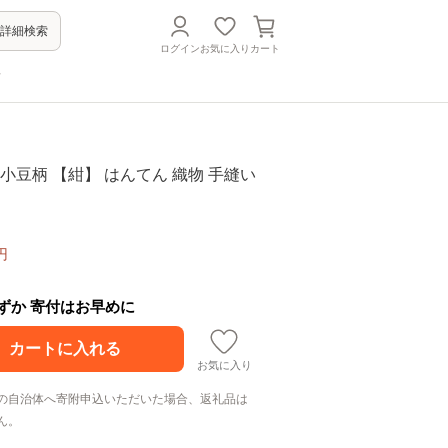
詳細検索
ログイン
お気に入り
カート
方
 小豆柄 【紺】 はんてん 織物 手縫い
円
わずか 寄付はお早めに
お気に入り
の自治体へ寄附申込いただいた場合、返礼品は
ん。