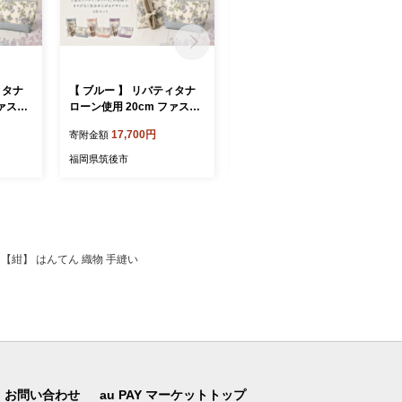
ィタナ
【 ブルー 】 リバティタナ
【 パープル 】 リバティタ
ファスナ
ローン使用 20cm ファスナ
ナローン使用 A4トートバッ
ポーチ
ーポーチ ・ スマホポーチ
ク ・ スマホポーチ 同色 2点
17,700円
38,400円
寄附金額
寄附金額
ャレ デ
同色 2点セット オシャレ デ
セット オシャレ デザイン
 収納
ザイン ファッション 収納
ファッション 収納 カバン
福岡県筑後市
福岡県筑後市
 雑貨
ポーチ 小物 小物入れ 雑貨
かばん 鞄 バッグ バック ポ
セット
ーチ 小物 小物入れ 雑貨 セ
ット
 【紺】 はんてん 織物 手縫い
お問い合わせ
au PAY マーケットトップ