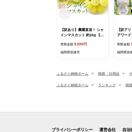
【訳あり】農園直送！ シャ
【訳アリ
インマスカット 約1kg 【20
アワード
26年9月上旬から10月上旬
八女茶農
9,000円
寄附金額
寄附金額
発送予定】 ぶどう マスカッ
茶 「煎茶 
ト 果物 フルーツ
80g×8
福岡県筑後市
福岡県筑
八女茶 
ふるさと納税ホーム
雑貨・日用品
ふるさと納税ホーム
ランキング
雑
プライバシーポリシー
運営会社
自治