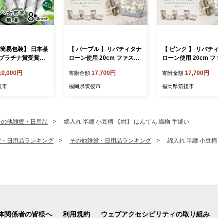
 簡易包装】 日本茶
【 パープル 】リバティタナ
【 ピンク 】 リバテ
プラチナ賞受賞茶
ローン使用 20cm ファスナ
ローン使用 20cm 
家が自宅で飲むお
ーポーチ ・ スマホポーチ
ーポーチ ・ スマホ
10,000円
17,700円
17,700円
寄附金額
寄附金額
華喜 hanayagi」
同色 2点セット オシャレ デ
同色 2点セット オシ
袋 お茶 日本茶 緑茶
ザイン ファッション 収納
ザイン ファッション
後市
福岡県筑後市
福岡県筑後市
煎茶
ポーチ 小物 小物入れ 雑貨
ポーチ 小物 小物入れ
セット
セット
その他雑貨・日用品
綿入れ 半纏 小豆柄 【紺】 はんてん 織物 手縫い
貨・日用品ランキング
その他雑貨・日用品ランキング
綿入れ 半纏 小豆柄
体関係者の皆様へ
利用規約
ウェブアクセシビリティの取り組み