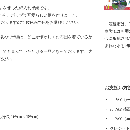
」を使った綿入れ半纏です。
から、ポップで可愛らしい柄を作りました。
ておりますのでお好みの色をお選びください。
筑後市は、筑
市街地はJR羽
綿入れ半纏は、どこか懐かしくお布団を着ているか
心に形成され
まれた水を利
しても喜んでいただける一品となっております。大
シ・ブドウ・
ださい。
れてきました
誘致にも力を
います。 平
に福岡ソフト
お支払い方
「HAWKS
は県営筑後広
au PAY
館」等の整備
au PAY 残
続けています
長:165cm～185cm)
au PAY
クレジットカ