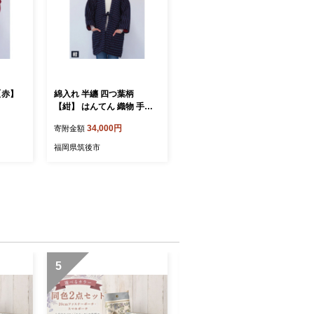
【赤】
綿入れ 半纏 四つ葉柄
【紺】 はんてん 織物 手縫
い
34,000円
寄附金額
福岡県筑後市
5
6