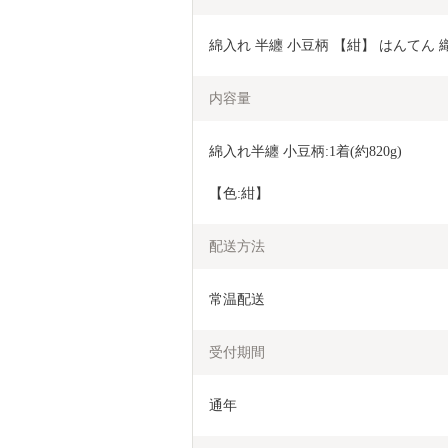
綿入れ 半纏 小豆柄 【紺】 はんてん 
内容量
綿入れ半纏 小豆柄:1着(約820g)
【色:紺】
配送方法
常温配送
受付期間
通年