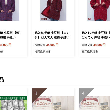
纏 小豆柄 【紫】
綿入れ 半纏 小豆柄 【エン
綿入れ 半纏 小豆柄 
 織物 手縫い
ジ】 はんてん 織物 手縫い
はんてん 織物 手縫い
34,000円
34,000円
34,000円
寄附金額
寄附金額
後市
福岡県筑後市
福岡県筑後市
品
3
4