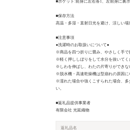
■ポケット:前身に左右各1、左前身に裏ポ
■保存方法
高温・多湿・直射日光を避け、涼しい場
■注意事項
●洗濯時のお取扱いについて●
※商品を四つ折りに畳み、やさしく手で
※軽く押ししぼりをして水分を抜いてく
※しわを伸ばし、わたの片寄りができな
※脱水機・高速乾燥機は型崩れの原因に
※濡れた場合や強くこすられた場合、多
い。
■返礼品提供事業者
有限会社 光延織物
返礼品名