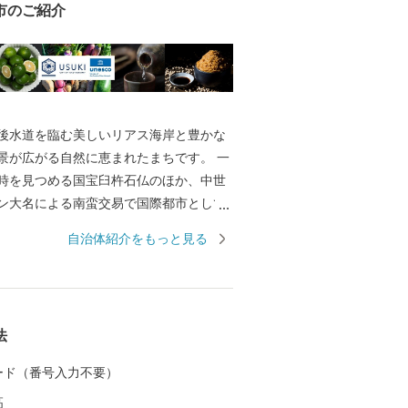
市のご紹介
後水道を臨む美しいリアス海岸と豊かな
景が広がる自然に恵まれたまちです。 一
時を見つめる国宝臼杵石仏のほか、中世
ン大名による南蛮交易で国際都市として
も武家屋敷などの風情を留める歴史と文
自治体紹介をもっと見る
でもあります。 伝統を大切にする臼杵人
な食文化の魅力と相まって、「日本の心
しのまちとして旅人を魅了しています。
法
 カード（番号入力不要）
高