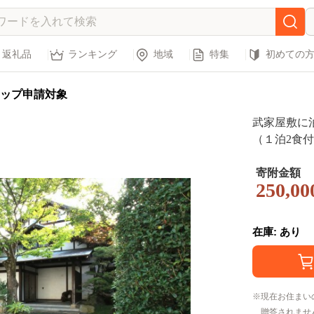
返礼品
ランキング
地域
特集
初めての
ップ申請対象
武家屋敷に
（１泊2食
寄附金額
250,00
在庫: あり
現在お住まい
贈答されませ