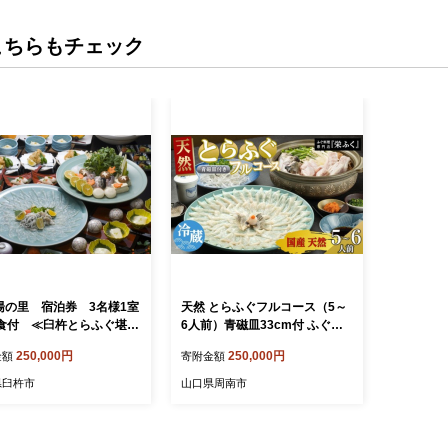
こちらもチェック
湯の里 宿泊券 3名様1室
天然 とらふぐフルコース（5～
2食付 ≪臼杵とらふぐ堪能
6人前）青磁皿33cm付 ふぐ料
ス≫
理専門店 『栄ふく』 国産
250,000円
250,000円
金額
寄附金額
県臼杵市
山口県周南市