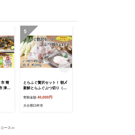
5
6
市 簡
とらふぐ贅沢セット！ 朝〆
【期間・数量限定】希少・
新鮮とらふぐぶつ切り（約6
とらふぐ白子（約200g）
惣菜 便
00g）＆とらふぐ白子（約2
とれたて新鮮 しらこ 冷
40,000円
16,000円
寄附金額
寄附金額
00g）［冷蔵］木梨ふぐ
蔵 臼杵ふぐ 木梨ふぐ
大分県臼杵市
大分県臼杵市
ルコース≫