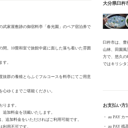
大分県臼杵
の武家屋敷跡の御宿料亭「春光園」のペア宿泊券で
臼杵市は、豊
の間。10畳和室で旅館中庭に面した落ち着いた雰囲
山林、田園風
方で、悠久の
ます。
ではキリシタ
名を馳せ、今
度抜群の養殖とらふぐフルコースを料亭にてご用意
化薫る城下町
気質は、豊か
を心ゆくまでご堪能ください。
が息づく」癒
お支払い方
おります。
、追加料金を頂戴いたします。
au PAY
は、追加料金をいただければご利用可能です。
au PAY 残
）は利用不可です。