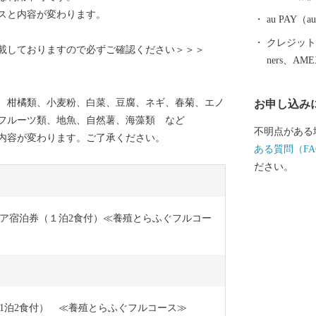
スと内容が変わります。
au PAY
クレジットカ
載しておりますので必ずご確認ください＞＞＞
ners、AM
、柑橘類、小麦粉、白菜、豆腐、ネギ、春菊、エノ
お申し込み
フルーツ類、地魚、自然薯、海藻類 など
不明点がある
内容が変わります。ご了承ください。
ある質問（FA
ださい。
ア宿泊券（１泊2食付）≪養殖とらふぐフルコー
1泊2食付）　≪養殖とらふぐフルコース≫