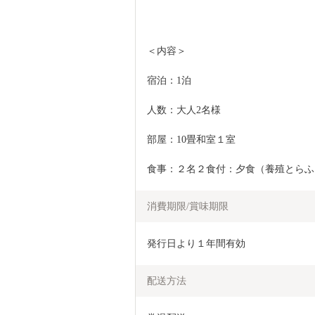
＜内容＞
宿泊：1泊
人数：大人2名様
部屋：10畳和室１室
食事：２名２食付：夕食（養殖とらふ
消費期限/賞味期限
発行日より１年間有効
配送方法