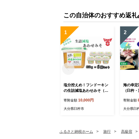
この自治体のおすすめ返礼
1
2
塩分控えめ！フンドーキン
海の幸定
の生詰減塩あわせみそ（計
（臼杵・
5.1kg）
の幸シリ
10,000円
寄附金額
寄附金額
マグロ 
大分県臼杵市
大分県臼
ふるさと納税ホーム
旅行
高級宿