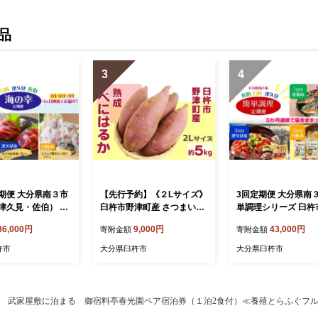
品
3
4
期便 大分県南３市
【先行予約】《２Lサイズ》
3回定期便 大分県南３
津久見・佐伯） 海
臼杵市野津町産 さつまいも
単調理シリーズ 臼杵市 津久
ーズ 海鮮 海の幸
べにはるか 5kg
見市 佐伯市 おかず 
86,000円
9,000円
43,000円
寄附金額
寄附金額
とらふぐ ブリ
利
杵市
大分県臼杵市
大分県臼杵市
武家屋敷に泊まる 御宿料亭春光園ペア宿泊券（１泊2食付）≪養殖とらふぐフ