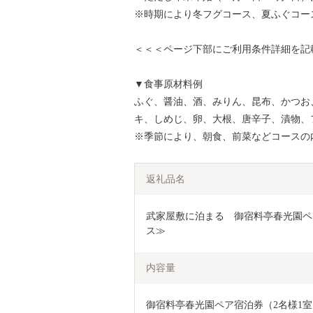
※時期により冬フグコース、夏ふぐコー
＜＜＜ページ下部にご利用条件詳細を記
▼食事原材料例
ふぐ、醤油、酒、みりん、昆布、かつお
キ、しめじ、卵、大根、唐辛子、漬物、
※季節により、朝食、前菜などコースの
返礼品名
武家屋敷に泊まる　御宿料亭春光園ペ
ス≫
内容量
御宿料亭春光園ペア宿泊券（2名様1室