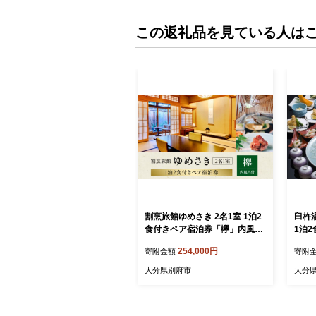
この返礼品を見ている人は
割烹旅館ゆめさき 2名1室 1泊2
臼杵
食付きペア宿泊券「欅」内風呂
1泊
付和室14帖
コー
254,000円
寄附金額
寄附
大分県別府市
大分