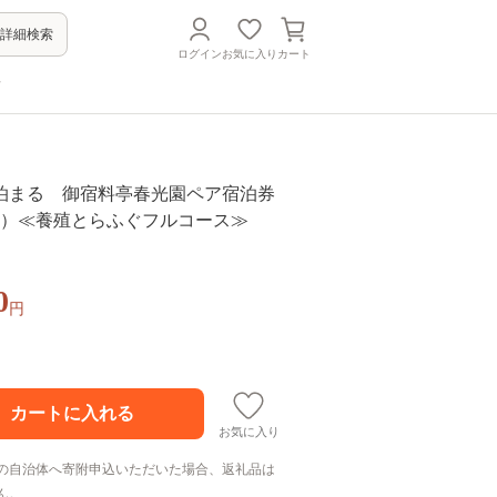
詳細検索
ログイン
お気に入り
カート
方
泊まる 御宿料亭春光園ペア宿泊券
付）≪養殖とらふぐフルコース≫
0
円
お気に入り
の自治体へ寄附申込いただいた場合、返礼品は
ん。