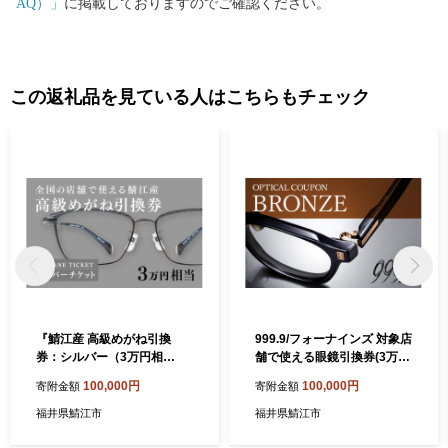
AQ）」
に掲載しておりますのでご確認ください。
はございません。 なお、お客様からいただいた個人情報は、商品
の発送、事務連絡、いただいたふるさと納税の使い道に関する報
告、鯖江市が主催・出展するふるさと納税関連イベント情報の提
供及び鯖江市のふるさと納税に関する情報提供のために使用させ
この返礼品を見ている人はこちらもチェック
ていただき、その手段として、電子メールの配信やパンフレット
等の資料の郵送をさせていただくことがあります。 御不明な点
や、電子メールの配信又は資料の郵送停止等のご希望がございま
したら、ふるさと納税担当(furusato-sabae@soe.or.jp)までご連絡く
ださい。
『鯖江産 高級めがね引換
999.9/フォーナインズ 対象店
券：シルバー（3万円相
舗で使える眼鏡引換券(3万円
当）』[H-06401] / 眼鏡 めが
相当)Bronze [H-11401] / 鯖
100,000円
100,000円
寄附金額
寄附金額
ね メガネ 引換券 引き換え券
江産めがね 引換券 チケ
チケット ギフト サングラス t
ット 高級眼鏡 高級めが
福井県鯖江市
福井県鯖江市
esio 水島眼鏡 ペーパーグラ
ね めがね 眼鏡 レンズ
ス ふるさと納税眼鏡
サングラス ふるさと納税め