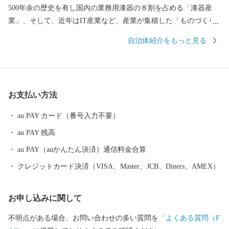
500年余の歴史を有し国内の業務用漆器の８割を占める「漆器産
業」、そして、近年はIT産業など、産業が集積した「ものづくり
のまち」です。 王山古墳をはじめ、古墳の多い古代ロマンのまち
自治体紹介をもっと見る
であり、近松門左衛門が幼少期を過ごした地域には当時をしのぶ
街並みが残っています。 豊かな自然にも恵まれ、日本歴史公園百
選に認定されている西山公園は日本海側随一のつつじの名所とし
て親しまれています。 めがねのまちさばえのSDGsについて 鯖江
お支払い方法
市はものづくり分野を中心に内発的に発展し、成長を遂げてきた
まちです。 その発展を支えてきたのは、女性の活躍、時代を見据
au PAY カード（番号入力不要）
えイノベーションを繰り広げてきた市民性、市民一人ひとりが主
au PAY 残高
役になれる地域風土にあります。 今後、鯖江市が50年後、100年
後と将来にわたって成長力を確保し、持続可能なまちづくりを進
au PAY（auかんたん決済）通信料金合算
め、「誰一人取り残さない」社会の実現を目指し、「持続可能な
クレジットカード決済（VISA、Master、JCB、Diners、AMEX）
地域モデル"めがねのまちさばえ"」の確立のために、国連で採択
された国際目標「SDGs」の理念に賛同し、市民や経済界、市民団
お申し込みに関して
体、大学等と協働で一丸となって取り組みます。 お客様からいた
だいた個人情報は、鯖江市が責任をもって管理し、関係法令で定
不明点がある場合、お問い合わせの多い質問を
「よくある質問（F
められた場合を除き、第三者に譲渡したり、提供したりすること