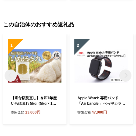
がね ふるさと納税眼鏡 np
m
この自治体のおすすめ返礼品
1
2
【寄付額見直し】令和7年産
Apple Watch 専用バンド
いちほまれ 5kg（5kg × 1
「Air bangle」 べっ甲カラー
袋）×1回 [B-02034] / お米 精
（ブラウン）（38 / 40 / 41モ
13,000円
47,000円
寄附金額
寄附金額
米 白米 小分け 便利 ごはん
デル）[E-03413] / 日本製 お
コメ ブランド米 人気 品種 特
しゃれ デザイン ギフト プレ
A コシヒカリ こしひかり
ゼント 包装 バングル 時計ベ
ルト 時計バンド メンズ レデ