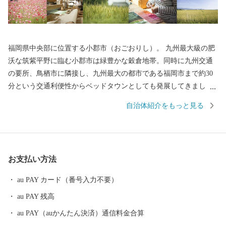
福岡県中央部に位置する小郡市（おごおりし）。 九州最大級の肥
沃な筑紫平野に臨む小郡市は緑豊かな穀倉地帯。同時に九州交通
の要所、鳥栖市に隣接し、九州最大の都市である福岡市まで約30
分という交通利便性からベッドタウンとしても発展してきまし
た。 小郡夏の風物詩で約8,000発もの花火が夜空を彩る夢HANAB
自治体紹介をもっと見る
I。10,000体以上ものカエルの置物が飾られ、「かえる寺」の愛称
で親しまれる如意輪寺。毎年多くの花見客が訪れる大中臣神社の
将軍藤。江戸時代の大名が通った街道の街並みを残す松崎地区な
ど、小郡は様々な人が行き交う福岡のクロスロードです。 旧暦の
お支払い方法
七夕（8月7日）は全国より約30万枚もの短冊が寄せられ、七夕神
社で七夕祭りが行われます。七夕伝説の織姫神を祀る、この七夕
au PAY カード（番号入力不要）
神社は平成25年10月、恋人の聖地プロジェクトにより「恋人の聖
au PAY 残高
地」として認定されました。七夕伝説の色濃く残る小郡市に一度
足を運んでみてください。
au PAY（auかんたん決済）通信料金合算