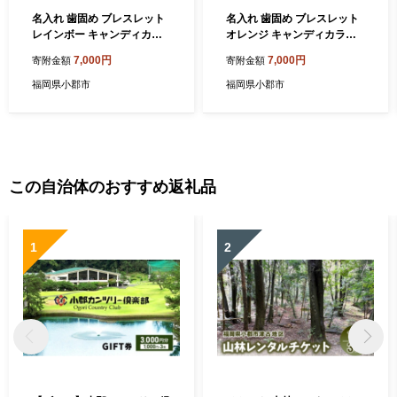
名入れ 歯固め ブレスレット
名入れ 歯固め ブレスレット
レインボー キャンディカラ
オレンジ キャンディカラー
ー ベビー 赤ちゃん シリコン
ベビー 赤ちゃん シリコンボ
7,000円
7,000円
寄附金額
寄附金額
ボール ストラップ ギフト プ
ール ストラップ ギフト プレ
レゼント 贈り物
ゼント 贈り物
福岡県小郡市
福岡県小郡市
この自治体のおすすめ返礼品
1
2