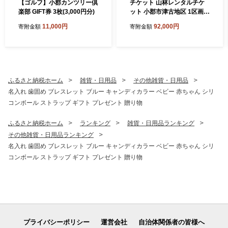
【ゴルフ】小郡カンツリー倶
チケット 山林レンタルチケ
楽部 GIFT券 3枚(3,000円分)
ット 小郡市津古地区 1区画 3
ヶ月
11,000円
92,000円
寄附金額
寄附金額
ふるさと納税ホーム
雑貨・日用品
その他雑貨・日用品
名入れ 歯固め ブレスレット ブルー キャンディカラー ベビー 赤ちゃん シリ
コンボール ストラップ ギフト プレゼント 贈り物
ふるさと納税ホーム
ランキング
雑貨・日用品ランキング
その他雑貨・日用品ランキング
名入れ 歯固め ブレスレット ブルー キャンディカラー ベビー 赤ちゃん シリ
コンボール ストラップ ギフト プレゼント 贈り物
プライバシーポリシー
運営会社
自治体関係者の皆様へ