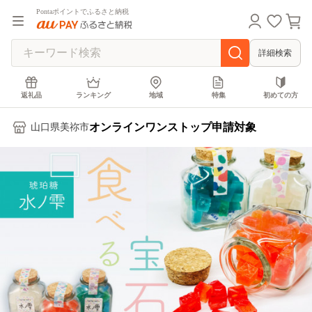
Pontaポイントでふるさと納税
詳細検索
返礼品
ランキング
地域
特集
初めての方
オンラインワンストップ申請対象
山口県美祢市