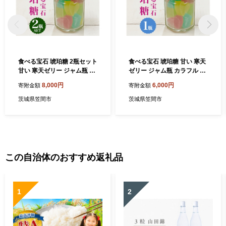
食べる宝石 琥珀糖 2瓶セット
食べる宝石 琥珀糖 甘い 寒天
甘い 寒天ゼリー ジャム瓶 カ
ゼリー ジャム瓶 カラフル シ
ラフル シャリシャリ ゼリー
ャリシャリ ゼリー 寒天 手作
8,000円
6,000円
寄附金額
寄附金額
寒天 手作り ギフト プレゼン
り ギフト プレゼント 贈り物
ト 贈り物 かわいい おいしい
かわいい おいしい お菓子 お
茨城県笠間市
茨城県笠間市
お菓子 おやつ 菓子 パンプル
やつ 菓子 パンプルティンク
ティンク 笠間市 茨城県
笠間市 茨城県
この自治体のおすすめ返礼品
1
2