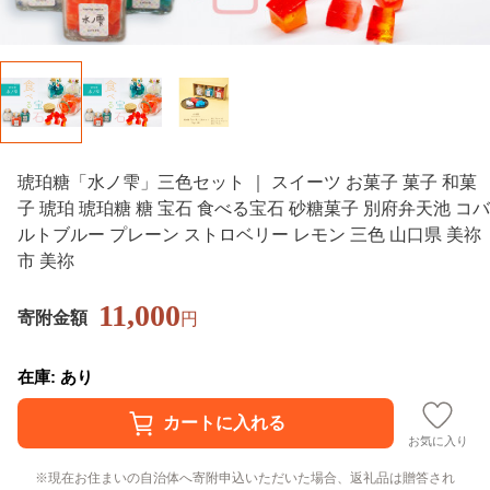
琥珀糖「水ノ雫」三色セット ｜ スイーツ お菓子 菓子 和菓
子 琥珀 琥珀糖 糖 宝石 食べる宝石 砂糖菓子 別府弁天池 コバ
ルトブルー プレーン ストロベリー レモン 三色 山口県 美祢
市 美祢
11,000
寄附金額
円
在庫: あり
お気に入り
現在お住まいの自治体へ寄附申込いただいた場合、返礼品は贈答され