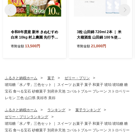
令和8年度産 新米 きぬむすめ
3粒 山田錦 720ml 2本 ｜ 米
白米 10kg 村上農園 先行予約
大嶺酒造 山田錦 100％使用
＜ 2026年10月中旬より11月
純米原酒 フルーティー マス
13,500円
21,000円
寄附金額
寄附金額
末まで順次発送 ＞ ｜ 精米 新
カット香 白ワイン感覚 日本
米 白米 米 雑穀 お米 コメ 単
酒 地酒 食前酒 食中酒 マリア
一米 きぬむすめ 絹娘 山口 美
ージュ 山口県 美祢市
祢 秋吉台 10kg
ふるさと納税ホーム
菓子
ゼリー・プリン
琥珀糖「水ノ雫」三色セット ｜ スイーツ お菓子 菓子 和菓子 琥珀 琥珀糖 糖
宝石 食べる宝石 砂糖菓子 別府弁天池 コバルトブルー プレーン ストロベリー
レモン 三色 山口県 美祢市 美祢
ふるさと納税ホーム
ランキング
菓子ランキング
ゼリー・プリンランキング
琥珀糖「水ノ雫」三色セット ｜ スイーツ お菓子 菓子 和菓子 琥珀 琥珀糖 糖
宝石 食べる宝石 砂糖菓子 別府弁天池 コバルトブルー プレーン ストロベリー