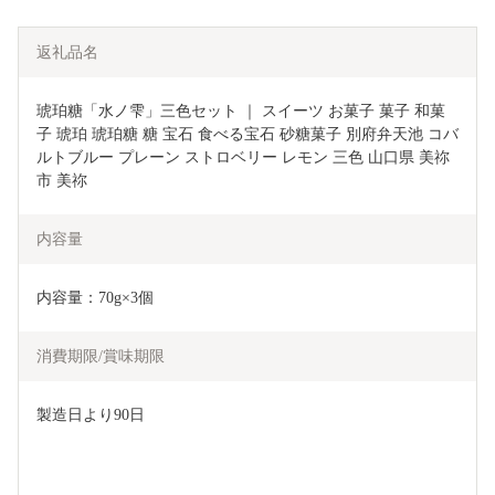
返礼品名
琥珀糖「水ノ雫」三色セット ｜ スイーツ お菓子 菓子 和菓
子 琥珀 琥珀糖 糖 宝石 食べる宝石 砂糖菓子 別府弁天池 コバ
ルトブルー プレーン ストロベリー レモン 三色 山口県 美祢
市 美祢
内容量
内容量：70g×3個
消費期限/賞味期限
製造日より90日