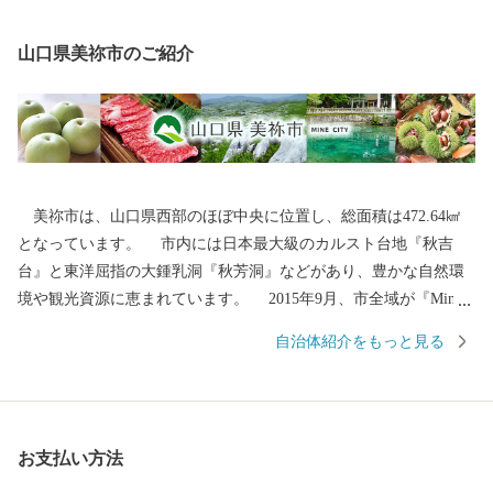
山口県美祢市のご紹介
美祢市は、山口県西部のほぼ中央に位置し、総面積は472.64㎢
となっています。 市内には日本最大級のカルスト台地『秋吉
台』と東洋屈指の大鍾乳洞『秋芳洞』などがあり、豊かな自然環
境や観光資源に恵まれています。 2015年9月、市全域が『Mine
秋吉台ジオパーク』として日本ジオパークに認定されました。
自治体紹介をもっと見る
2026年4月にはユネスコ世界ジオパークとしても認定されました。
美祢市では、地球の自然や歴史、文化の成り立ち、仕組みを楽
しみつつ学ぶ場所として、観光客のみならず、地域のこどもから
大人までもがその魅力を肌で感じて生活しています。 そんな豊
お支払い方法
かな自然が生み出した逸品を是非ご堪能ください。