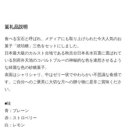
返礼品説明
食べる宝石と呼ばれ、メディアにも取り上げられた今大人気のお
菓子「琥珀糖」三色をセットにしました。
日本最大級のカルスト台地である秋吉台日本名水百選に選ばれて
いる別府弁天池のコバルトブルーの神秘的な色を連想させるよう
な綺麗な色の砂糖菓子。
表面はシャリシャリ、中はゼリー状でやわらかい不思議な食感で
す。ご自分へのご褒美に大切な方への贈り物に是非ご賞味くださ
い。
■味
青：プレーン
赤：ストロベリー
白：レモン