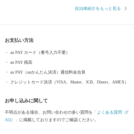
し、経済、文化、歴史的にも、古くから大分県との関わりが深い
自治体紹介をもっと見る
地域です。 定住自立圏構想も県境を越えて、大分県中津市を中心
とする4市2町（中津市、宇佐市、豊後高田市、豊前市、築上町、
上毛町）で協定するなど、行政課題への解決にも共同で取り組ん
でいます。 山々を中心に広がる豊かな緑、そこに点在する棚田、
お支払い方法
町の中央を流れる友枝川や里山といった自然資源に恵まれており
ます。 東九州自動車道の全線開通、上毛SICの開設及び大池公園
au PAY カード（番号入力不要）
の整備等、住環境の良さも有しています。 上毛町（こうげまち）
au PAY 残高
の将来像「みんなが輝くまち上毛」を目標に、住民協働による町
づくりを進め、「九州一輝く町」を目指しています。 今後とも応
au PAY（auかんたん決済）通信料金合算
援をよろしくお願いします。
クレジットカード決済（VISA、Master、JCB、Diners、AMEX）
お申し込みに関して
不明点がある場合、お問い合わせの多い質問を
「よくある質問（F
AQ）」
に掲載しておりますのでご確認ください。