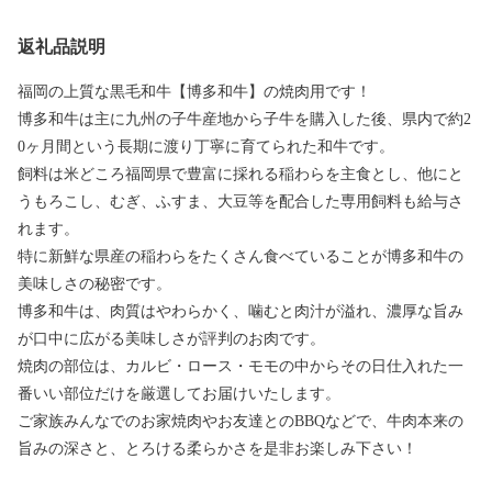
返礼品説明
福岡の上質な黒毛和牛【博多和牛】の焼肉用です！
博多和牛は主に九州の子牛産地から子牛を購入した後、県内で約2
0ヶ月間という長期に渡り丁寧に育てられた和牛です。
飼料は米どころ福岡県で豊富に採れる稲わらを主食とし、他にと
うもろこし、むぎ、ふすま、大豆等を配合した専用飼料も給与さ
れます。
特に新鮮な県産の稲わらをたくさん食べていることが博多和牛の
美味しさの秘密です。
博多和牛は、肉質はやわらかく、噛むと肉汁が溢れ、濃厚な旨み
が口中に広がる美味しさが評判のお肉です。
焼肉の部位は、カルビ・ロース・モモの中からその日仕入れた一
番いい部位だけを厳選してお届けいたします。
ご家族みんなでのお家焼肉やお友達とのBBQなどで、牛肉本来の
旨みの深さと、とろける柔らかさを是非お楽しみ下さい！