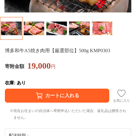
博多和牛A5焼き肉用【厳選部位】500g KMP0303
19,000
寄附金額
円
在庫: あり
お気に入り
現在お住まいの自治体へ寄附申込いただいた場合、返礼品は贈答され
ません。
配送時期：