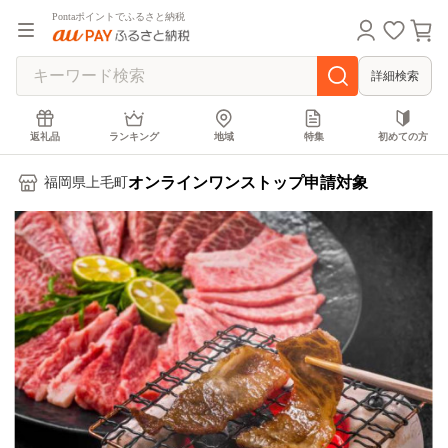
Pontaポイントでふるさと納税
詳細検索
返礼品
ランキング
地域
特集
初めての方
オンラインワンストップ申請対象
福岡県上毛町