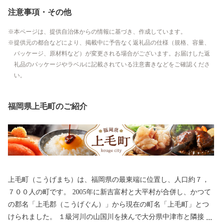
注意事項・その他
本ページは、提供自治体からの情報に基づき、作成しています。
提供元の都合などにより、掲載中に予告なく返礼品の仕様（規格、容量、
パッケージ、原材料など）が変更される場合がございます。お届けした返
礼品のパッケージやラベルに記載されている注意書きなどをご確認くださ
い。
福岡県上毛町のご紹介
上毛町（こうげまち）は、福岡県の最東端に位置し、人口約７，
７００人の町です。 2005年に新吉富村と大平村が合併し、かつて
の郡名「上毛郡（こうげぐん）」から現在の町名「上毛町」とつ
けられました。 １級河川の山国川を挟んで大分県中津市と隣接