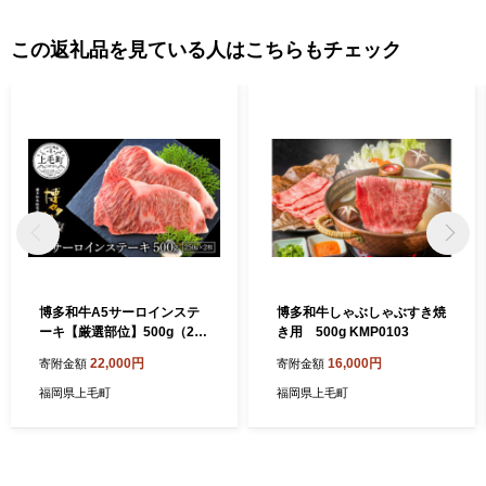
この返礼品を見ている人はこちらもチェック
博多和牛A5サーロインステ
博多和牛しゃぶしゃぶすき焼
ーキ【厳選部位】500g（250
き用 500g KMP0103
g×2枚）KMP0203
22,000円
16,000円
寄附金額
寄附金額
福岡県上毛町
福岡県上毛町