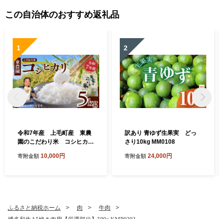
この自治体のおすすめ返礼品
1
2
令和7年産 上毛町産 東農
訳あり 青ゆず生果実 どっ
園のこだわり米 コシヒカ
さり10kg MM0108
リ 5kg HGS0108
10,000円
24,000円
寄附金額
寄附金額
ふるさと納税ホーム
肉
牛肉