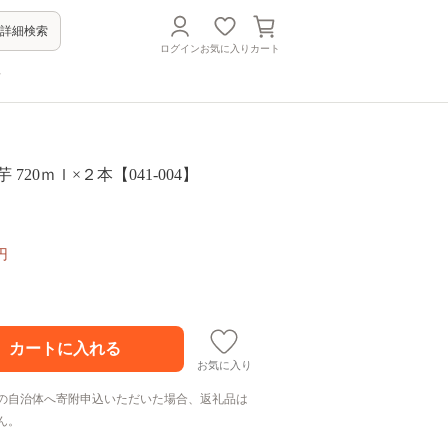
詳細検索
ログイン
お気に入り
カート
方
 720ｍｌ×２本【041-004】
円
お気に入り
の自治体へ寄附申込いただいた場合、返礼品は
ん。