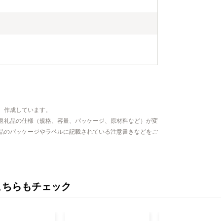
、作成しています。
返礼品の仕様（規格、容量、パッケージ、原材料など）が変
品のパッケージやラベルに記載されている注意書きなどをご
こちらもチェック