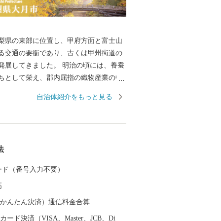
県の東部に位置し、甲府方面と富士山
る交通の要衝であり、古くは甲州街道の
きました。 明治の頃には、養蚕
ちとして栄え、郡内屈指の織物産業の中
数は少なくなったものの、今でも、伝統
自治体紹介をもっと見る
営を続けております。 また、日本三奇橋
、国の名勝指定地に指定されている「名
樹齢１０００年とも言われる「矢立の
人形浄瑠璃「笹子追分人形芝居」の伝統
法
がれ、先人からの歴史・文化が今も息づ
 カード（番号入力不要）
」に代表される山々から望む富士山は
高
が日本一美しい街」と言われるほど絶景
な自然を生かした様々なアクティビティ
（auかんたん決済）通信料金合算
と文化を後世に伝え
ード決済（VISA、Master、JCB、Di