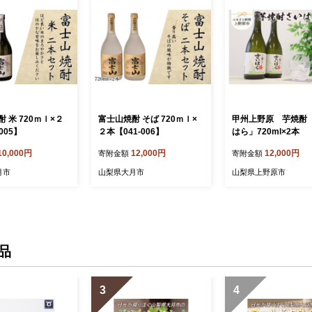
 米 720ｍｌ×２
富士山焼酎 そば 720ｍｌ×
甲州上野原 芋焼酎
005】
２本【041-006】
はら」720ml×2本
10,000円
12,000円
12,000円
寄附金額
寄附金額
月市
山梨県大月市
山梨県上野原市
品
3
4