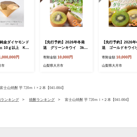
】純金ダイヤモンド
【先行予約】2026年冬発
【先行予約】2026
 10ｇ以上 K24
送 グリーンキウイ 3kg
送 ゴールドキウイ/
 金 純金 黄金
27～30個
ンキウイ セット 3
1,000,000円
10,000円
10,000円
寄附金額
寄附金額
金色 ゴールド g
7～30個
月市
山梨県大月市
山梨県大月市
金小物 金の置物
金のオブジェ 金
 幸運 運気上
4イエローゴール
富士山焼酎 芋 720ｍｌ×２本【041-004】
酒ランキング
焼酎ランキング
富士山焼酎 芋 720ｍｌ×２本【041-004】