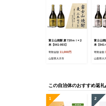
富士山焼酎 麦 720ｍｌ×２
富士山焼酎
本【041-003】
本【041-
11,000円
寄附金額
寄附金額
山梨県大月市
山梨県大
この自治体のおすすめ返礼
1
2