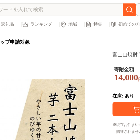
返礼品
ランキング
地域
特集
初めての
ップ申請対象
富士山焼酎 芋
寄附金額
14,000
在庫: あり
現在お住まい
贈答されませ