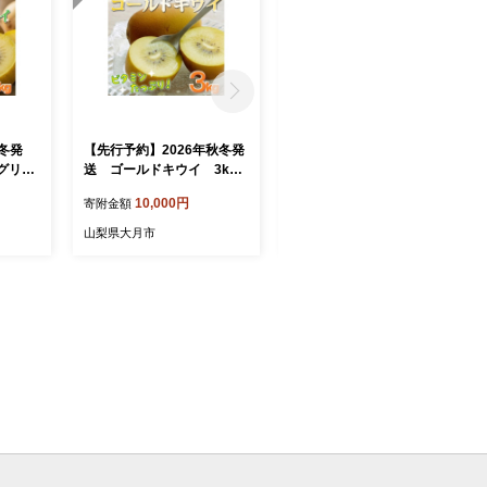
年冬発
【先行予約】2026年秋冬発
K18 ゴールド シンプル ライ
グリー
送 ゴールドキウイ 3kg
ン フープ ピアス （イエ
kg 2
27～30個
ローゴールド/ピンクゴール
10,000円
65,000円
寄附金額
寄附金額
ド/ホワイトゴールド）/ k1
8 18k 金 地金 ゴールド ピア
山梨県大月市
山梨県大月市
ス フープピアス ジュエリー
アクセサリー プレゼント