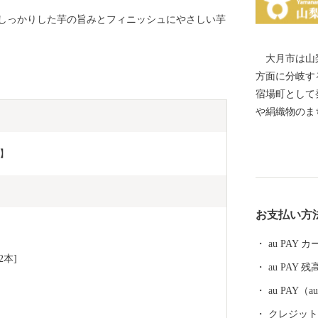
しっかりした芋の旨みとフィニッシュにやさしい芋
大月市は山梨
方面に分岐す
宿場町として発展して
や絹織物のま
心地でした。
産業として運
4】
の一つであり
勝猿橋」や、
杉」があり、
お支払い方
芸能が受け継
いています。 市域の約90％を山林が占めており、「秀
au PAY
麗富嶽十二景
2本]
au PAY 残
「富士の眺め
であり、豊か
au PAY
－が体験出来ます。 大月市の歴史
クレジットカ