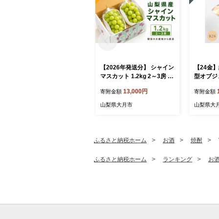
【2026年発送分】 シャイン
【24金
マスカット 1.2kg 2～3房 お
型オブジェ
すすめ 人気 山梨県 産地直
24金
13,000円
寄附金額
寄附金額
送 フルーツ ブドウ 果物 ぶ
山吹色 
どう シャイン マスカット
old Au 地金 金無垢 金
山梨県大月市
山梨県大
くだもの お届け 国産 葡萄
塊 純
贈答 新鮮
金製品 
運 財運
昇 K2
ふるさと納税ホーム
お酒
焼酎
ド
ふるさと納税ホーム
ランキング
お