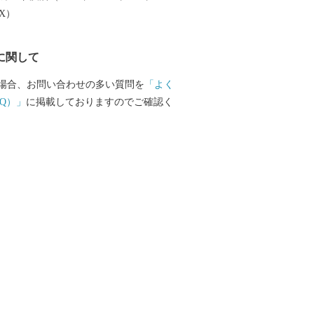
さと大月に特別な思いをお持ちの皆様の
EX）
力をお願いいたします。。
に関して
場合、お問い合わせの多い質問を
「よく
Q）」
に掲載しておりますのでご確認く