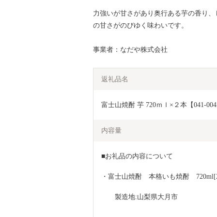
力強いが甘さがあり奥行ある芋の香り、
の甘さがのびゆく味わいです。
事業者：なだや株式会社
返礼品名
富士山焼酎 芋 720ｍｌ×２本【041-00
内容量
■お礼品の内容について
・富士山焼酎　本格いも焼酎　720ml[
　　製造地:山梨県大月市