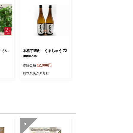
「さい
本格芋焼酎 くまちゅう 72
0ml×2本
12,000円
寄附金額
熊本県あさぎり町
5
6