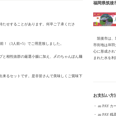
福岡県筑後
待たせすることがあります。何卒ご了承くださ
筑後市は、筑
人前！（3人前×5）でご用意致しました。
市街地はJR羽
心に形成され
プと相性抜群の厳選小腸に加え、〆のちゃんぽん麺
まれた水を利
シ・ブドウ・
れてきました
出来るセットです。是非皆さんで美味しくご賞味下
誘致にも力を
います。 平
に福岡ソフト
お支払い方
「HAWKS
は県営筑後広
au PAY
館」等の整備
au PAY 残