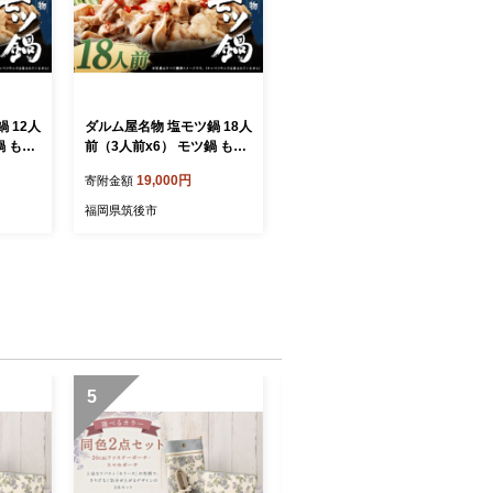
 12人
ダルム屋名物 塩モツ鍋 18人
鍋 もつ
前（3人前x6） モツ鍋 もつ
ト ホ
鍋 チャンポン麺 セット ホ
19,000円
寄附金額
 シマ
ルモン 牛もつ 牛小腸 シマ
市
腸 冷凍 福岡県 筑後市
福岡県筑後市
5
6