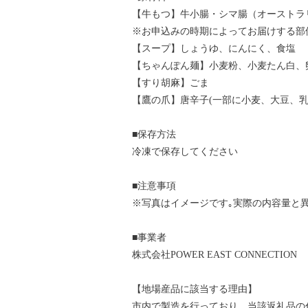
【牛もつ】牛小腸・シマ腸（オーストラ
※お申込みの時期によってお届けする部
【スープ】しょうゆ、にんにく、食塩
【ちゃんぽん麺】小麦粉、小麦たん白、
【すり胡麻】ごま
【鷹の爪】唐辛子(一部に小麦、大豆、乳
■保存方法
冷凍で保存してください
■注意事項
※写真はイメージです｡実際の内容量と
■事業者
株式会社POWER EAST CONNECTION
【地場産品に該当する理由】
市内で製造を行っており、当該返礼品の