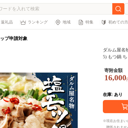
返礼品
ランキング
地域
特集
初めての
ップ申請対象
ダルム屋名物
5) もつ鍋
寄附金額
16,000
在庫: あり
現在お住まい
贈答されませ