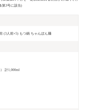
条第3号に該当)
 (3人前×5) もつ鍋 ちゃんぽん麺
計1,000ml