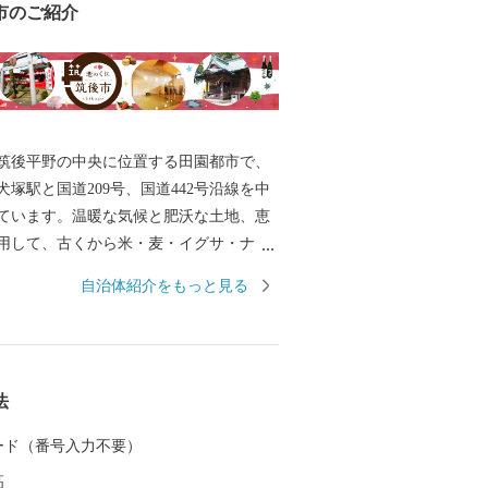
市のご紹介
後平野の中央に位置する田園都市で、
犬塚駅と国道209号、国道442号沿線を中
ています。温暖な気候と肥沃な土地、恵
用して、古くから米・麦・イグサ・ナ
八女茶をはじめとする農業が盛んに行わ
自治体紹介をもっと見る
。また、交通の便の良さを生かして企業
入れ、たくさんの製造業企業が立地して
成28年には九州新幹線筑後船小屋駅西側
バンクホークスファーム本拠地である
法
ベースボールパーク筑後」が開業。駅周辺に
域公園や芸術文化交流施設「九州芸文
 カード（番号入力不要）
も進み、筑後地域の玄関口として発展を
高