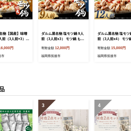
名物【国産】味噌
ダルム屋名物 塩モツ鍋 9人
ダルム屋名物 塩モツ鍋
人前（3人前×3）
前（3人前x3） モツ鍋 もつ
前（3人前x4） モツ
 牛 もつ モツ 鍋 ち
鍋 チャンポン麺 セット ホ
鍋 チャンポン麺 セッ
16,000円
12,000円
15,000円
寄附金額
寄附金額
麺 セット 牛 小腸
ルモン 牛もつ 牛小腸 シマ
ルモン 牛もつ 牛小腸
腸 冷凍 福岡県 筑後市
腸 冷凍 福岡県 筑後
後市
福岡県筑後市
福岡県筑後市
品
3
4