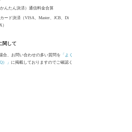
。
（auかんたん決済）通信料金合算
ード決済（VISA、Master、JCB、Di
EX）
に関して
場合、お問い合わせの多い質問を
「よく
Q）」
に掲載しておりますのでご確認く