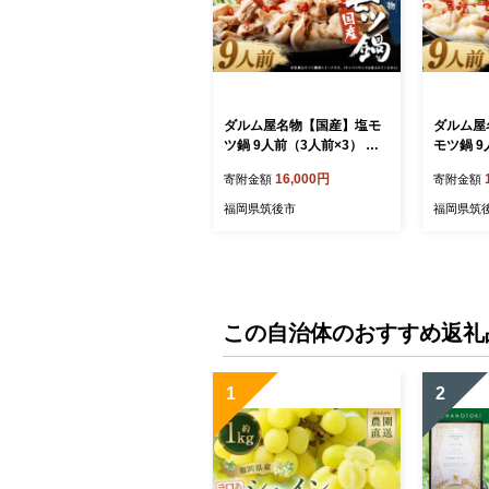
ダルム屋名物【国産】塩モ
ダルム屋
ツ鍋 9人前（3人前×3） 塩
モツ鍋 9
牛 もつ モツ 鍋 ちゃんぽん
味噌 みそ
16,000円
寄附金額
寄附金額
麺 セット 牛 小腸 国産 冷凍
ゃんぽん 
国産 冷凍
福岡県筑後市
福岡県筑
この自治体のおすすめ返礼
1
2