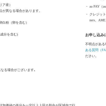
続けています
リア産）
au PAY
位が異なる場合があります。
クレジットカ
ners、AM
卵白粉（卵を含む）
成分を含む)
お申し込み
不明点がある
ある質問（FA
ださい。
異なる場合がございます｡
付加価値の半分を一定以上上回る割合が区域内で行