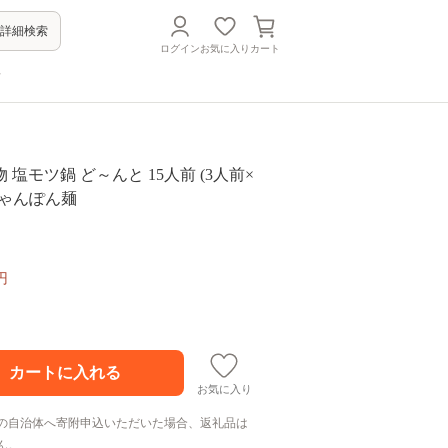
詳細検索
ログイン
お気に入り
カート
方
 塩モツ鍋 ど～んと 15人前 (3人前×
 ちゃんぽん麺
円
お気に入り
の自治体へ寄附申込いただいた場合、返礼品は
ん。