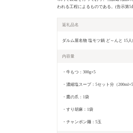
われる工程によるものである。(告示第5
返礼品名
ダルム屋名物 塩モツ鍋 ど～んと 15人前
内容量
・牛もつ：300g×5
・濃縮塩スープ：5セット分（200ml×5） 
・鷹の爪：1袋
・すり胡麻：1袋
・チャンポン麺：5玉