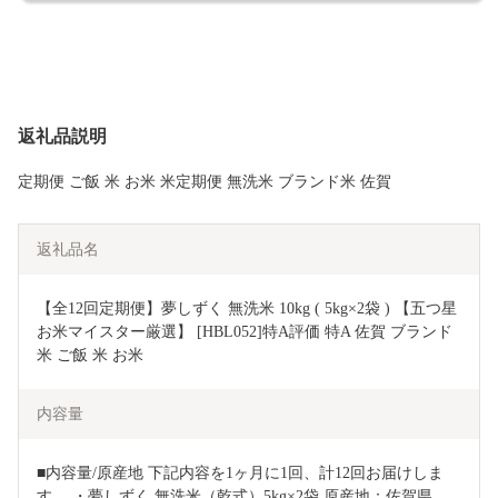
返礼品説明
定期便 ご飯 米 お米 米定期便 無洗米 ブランド米 佐賀
返礼品名
【全12回定期便】夢しずく 無洗米 10kg ( 5kg×2袋 ) 【五つ星
お米マイスター厳選】 [HBL052]特A評価 特A 佐賀 ブランド
米 ご飯 米 お米
内容量
■内容量/原産地 下記内容を1ヶ月に1回、計12回お届けしま
す。 ・夢しずく 無洗米（乾式）5kg×2袋 原産地：佐賀県