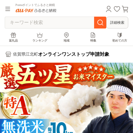
Pontaポイントでふるさと納税
詳細検索
返礼品
ランキング
地域
特集
初めての方
オンラインワンストップ申請対象
佐賀県江北町