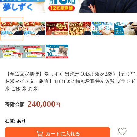
【全12回定期便】夢しずく 無洗米 10kg ( 5kg×2袋 ) 【五つ星
お米マイスター厳選】 [HBL052]特A評価 特A 佐賀 ブランド
米 ご飯 米 お米
240,000
寄附金額
円
在庫: あり