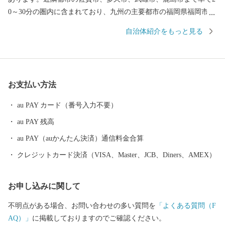
0～30分の圏内に含まれており、九州の主要都市の福岡県福岡市・
長崎県長崎市・長崎県佐世保市へも特急列車で60分圏内と、毎日
自治体紹介をもっと見る
の通勤・通学に大変利便性の高い町として知られています。 ま
た、平成27年には公共下水道の整備も完了するなど住環境の整備
のほか、子育て支援にも取り組んでいます。 これまで築き上げて
きた豊かな自然が残る住みよい環境と利便性の高いまちを未来あ
お支払い方法
る子どもたちに残すとともに生まれ育った故郷を誇れるまちとす
るため、子や孫が誇れる郷土 江北を進めていきます。
au PAY カード（番号入力不要）
au PAY 残高
au PAY（auかんたん決済）通信料金合算
クレジットカード決済（VISA、Master、JCB、Diners、AMEX）
お申し込みに関して
不明点がある場合、お問い合わせの多い質問を
「よくある質問（F
AQ）」
に掲載しておりますのでご確認ください。