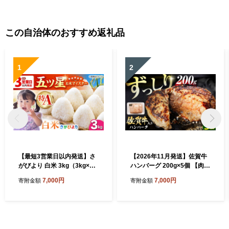
この自治体のおすすめ返礼品
1
2
【最短3営業日以内発送】さ
【2026年11月発送】佐賀牛
がびより 白米 3kg（3kg×1
ハンバーグ 200g×5個 【肉の
袋）【五つ星お米マイスター
かわの】 [HAS040]
7,000円
7,000円
寄附金額
寄附金額
厳選】[HBL087]最速発送 最
速配送