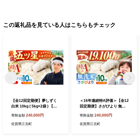
この返礼品を見ている人はこちらもチェック
【全12回定期便】夢しずく
＜16年連続特A評価＞【全12
白米 10kg ( 5kg×2袋 ) 【五
回定期便】さがびより 無洗
つ星お米マイスター厳選】
米 10kg ( 5kg×2袋 ) 【五つ
240,000円
240,000円
寄附金額
寄附金額
[HBL046]特A評価 特A 佐賀
星お米マイスター厳選】 [HB
ブランド米 ご飯 米 お米
L049] 特A評価 特A 佐賀 ブ
佐賀県江北町
佐賀県江北町
ランド米 ご飯 米 お米