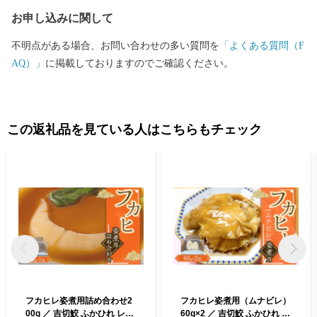
り、魅力があふれ、だれもが住み続けたいまち 川越」を将来都
お申し込みに関して
市像に、さまざまな施策を着実に進めていくことで、その実現に
向けて取り組んでいます。 川越市にゆかりのある方、川越市を
不明点がある場合、お問い合わせの多い質問を
「よくある質問（F
応援したい方 ご支援をよろしくお願いします。
AQ）」
に掲載しておりますのでご確認ください。
この返礼品を見ている人はこちらもチェック
フカヒレ姿煮用詰め合わせ2
フカヒレ姿煮用（ムナビレ）
00g ／ 吉切鮫 ふかひれ レシ
60g×2 ／ 吉切鮫 ふかひれ レ