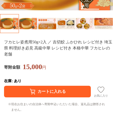
フカヒレ姿煮用50g×2入 ／ 吉切鮫 ふかひれ レシピ付き 埼玉
県 料理好き必見 高級中華 レシピ付き 本格中華 フカヒレの
老舗
15,000
寄附金額
円
在庫: あり
お気に入り
現在お住まいの自治体へ寄附申込いただいた場合、返礼品は贈答され
ません。