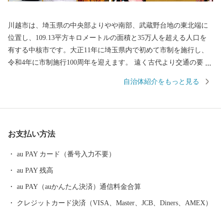
川越市は、埼玉県の中央部よりやや南部、武蔵野台地の東北端に
位置し、109.13平方キロメートルの面積と35万人を超える人口を
有する中核市です。大正11年に埼玉県内で初めて市制を施行し、
令和4年に市制施行100周年を迎えます。 遠く古代より交通の要
衝、入間地域の政治の中心として発展してきた川越は、平安時代
自治体紹介をもっと見る
には桓武平氏の流れをくむ武蔵武士の河越氏が館を構え勢力を伸
ばしました。室町時代には、河越城を築城した太田道真・道灌父
子の活躍により、扇谷上杉氏（おうぎがやつうえすぎし）が関東
での政治・経済・文化の一端を担うとともに、河越の繁栄を築き
お支払い方法
ました。江戸時代には江戸の北の守りとともに舟運を利用した物
資の集積地として重要視されました。 川越市は、都心から30キロ
au PAY カード（番号入力不要）
メートルの首都圏に位置するベッドタウンでありながら、商品作
au PAY 残高
物などを生産する近郊農業、交通の利便性を生かした流通業、伝
統に培われた商工業、豊かな歴史と文化を資源とする観光など、
au PAY（auかんたん決済）通信料金合算
充実した都市機能を有しています。現在も、埼玉県南西部地域の
クレジットカード決済（VISA、Master、JCB、Diners、AMEX）
中心都市として発展を続けています。 川越市は、「人がつなが