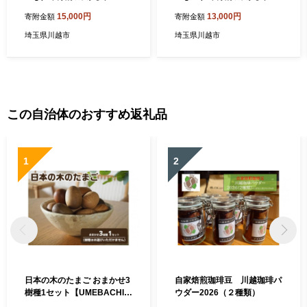
ピ付き 埼玉県 料理好き必見
シピ付き 埼玉県 料理好き必
15,000円
13,000円
寄附金額
寄附金額
高級中華 レシピ付き 本格中
見 高級中華 レシピ付き 本格
華 フカヒレの老舗
中華 フカヒレの老舗
埼玉県川越市
埼玉県川越市
この自治体のおすすめ返礼品
1
2
日本の木のたまご おまかせ3
自家焙煎珈琲豆 川越珈琲パ
樹種1セット【UMEBACHI F
ウダー2026（２種類）
URNITURE】