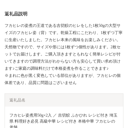
返礼品説明
フカヒレの姿煮の王道である吉切鮫のヒレをした1枚50gの大型サ
イズのフカヒレ姿（背）です。乾燥工程にこだわり、1枚ずつ丁寧
に生産いたしました。フカヒレ本来の風味をお楽しみください。
天然物ですので、サイズや形には1枚ずつ個性があります。2枚セ
ットでお届けします。ご購入頂きますともれなく簡単レシピが付
いてきますので調理方法がわからない方も安心して買い求め頂け
ます♪ご家庭の調味料だけで本格姿煮を作ることできます♪
※まれに色が黒く変色している部位がありますが、フカヒレの個
体差であり、品質に問題はございません
返礼品名
フカヒレ姿煮用50g×2入 ／ 吉切鮫 ふかひれ レシピ付き 埼玉
県 料理好き必見 高級中華 レシピ付き 本格中華 フカヒレの
老舗