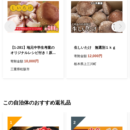
【1-281】地元中学生考案の
生しいたけ 無選別１ｋｇ
オリジナルレシピ付き！原木
12,000円
寄附金額
生しいたけと乾燥しいたけセ
10,000円
寄附金額
ット【三重県松阪産】
栃木県上三川町
三重県松阪市
この自治体のおすすめ返礼品
1
2