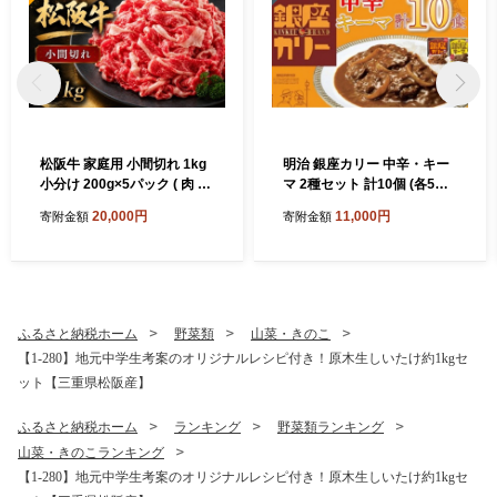
松阪牛 家庭用 小間切れ 1kg
明治 銀座カリー 中辛・キー
小分け 200g×5パック ( 肉 牛
マ 2種セット 計10個 (各5個)
肉 ブランド牛 高級 和牛 国産
( レトルト カレー レトルトカ
20,000円
11,000円
寄附金額
寄附金額
牛 松阪牛 松坂牛 小間切れ こ
レー 明治 銀座カリー 中辛 キ
ま切れ 細切れ 牛肉 切り落と
ーマ 人気 おすすめ 長期保存
し 松阪牛1kg 松阪牛切り落
災害 災害用 災害用品 災害用
とし 小分け 牛肉 1kg 冷凍 人
保存食 防災 防災用 防災グッ
気 おすすめ ランキング 三重
ズ 防災用品 食品 防災食 災害
県 松阪市 松阪牛 2万円 ) 【0
備蓄 災害備蓄用 備蓄用 )【1.
ふるさと納税ホーム
野菜類
山菜・きのこ
02361A】
1-26】
【1-280】地元中学生考案のオリジナルレシピ付き！原木生しいたけ約1kgセ
ット【三重県松阪産】
ふるさと納税ホーム
ランキング
野菜類ランキング
山菜・きのこランキング
【1-280】地元中学生考案のオリジナルレシピ付き！原木生しいたけ約1kgセ