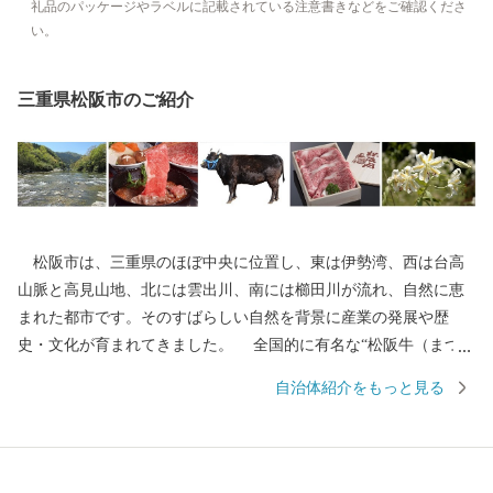
礼品のパッケージやラベルに記載されている注意書きなどをご確認くださ
い。
三重県松阪市のご紹介
松阪市は、三重県のほぼ中央に位置し、東は伊勢湾、西は台高
山脈と高見山地、北には雲出川、南には櫛田川が流れ、自然に恵
まれた都市です。そのすばらしい自然を背景に産業の発展や歴
史・文化が育まれてきました。 全国的に有名な“松阪牛（まつさ
かうし）”をはじめとする誇り高き特産品や江戸時代の面影をその
自治体紹介をもっと見る
まま残す御城番屋敷、国内最大の船形埴輪など歴史ロマンにあふ
れ、多くの歴史街道が交差しています。 松阪市では、「子育て
がしやすい」「安心して生活ができる」「働く場がある」など、
さまざまな観点から良いまちだと感じることのできる取り組みを