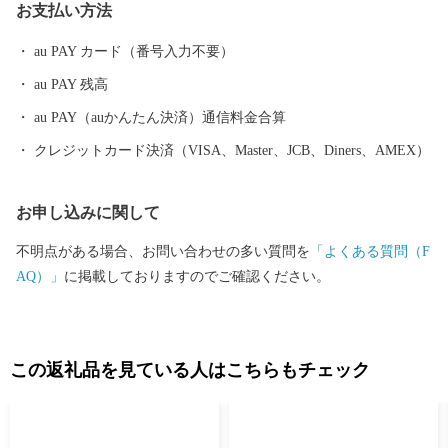
お支払い方法
進めています。 １０年後の将来像「ここに住んで良かっ
た・・・みんな大好き松阪市」を実現するため頑張っていきます
au PAY カード（番号入力不要）
ので、「ふるさと納税」制度を通じて、ぜひ皆さまの応援をよろ
au PAY 残高
しくお願いいたします。
au PAY（auかんたん決済）通信料金合算
クレジットカード決済（VISA、Master、JCB、Diners、AMEX）
お申し込みに関して
不明点がある場合、お問い合わせの多い質問を
「よくある質問（F
AQ）」
に掲載しておりますのでご確認ください。
この返礼品を見ている人はこちらもチェック