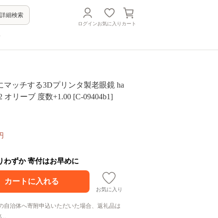
詳細検索
ログイン
お気に入り
カート
方
マッチする3Dプリンタ製老眼鏡 ha
mmoc HM-R2 オリーブ 度数+1.00 [C-09404b1]
円
残りわずか 寄付はお早めに
お気に入り
の自治体へ寄附申込いただいた場合、返礼品は
ん。