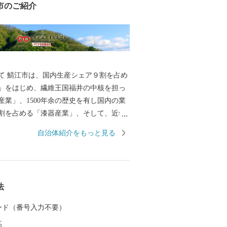
市のご紹介
て 鯖江市は、国内生産シェア９割を占め
」をはじめ、繊維王国福井の中核を担っ
産業」、1500年余の歴史を有し国内の業
割を占める「漆器産業」、そして、近年
ど、産業が集積した「ものづくりのまち」
自治体紹介をもっと見る
古墳をはじめ、古墳の多い古代ロマンのま
松門左衛門が幼少期を過ごした地域には
街並みが残っています。 豊かな自然にも
歴史公園百選に認定されている西山公園
法
一のつつじの名所として親しまれていま
 カード（番号入力不要）
を中心に内発的に発展し、成長を遂げて
高