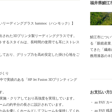
福井県鯖江
リーディンググラス hammoc（ハンモック）】
出された3Dプリンタ製リーディンググラスです。
鯖江市につい
トするスタイルは、長時間の使用でも耳にストレス
る「眼鏡産業
てきた「繊維
しており、グリップ力を高め安定した掛け心地をご
務用漆器の８
はIT産業な
です。 王山
づくり
ちであり、近
績のある「HP Jet Fusion 3Dプリンティング
当時をしのぶ
恵まれ、日本
お支払い方
す。
は日本海側随
験を実施・クリアしており高強度を実現しています。
す。 めがねのまちさばえのSDGsについて 鯖江市はも
au PAY
レームの約半分の長さに設計されています。
のづくり分野
au PAY 残
かみを優しくホールドしてフレームを保持してくれ