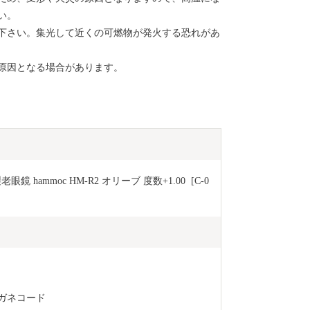
ンフレット等
い。
ります。 御
下さい。集光して近くの可燃物が発火する恐れがあ
郵送停止等の
担当(furusat
原因となる場合があります。
ammoc HM-R2 オリーブ 度数+1.00  [C-0
ガネコード