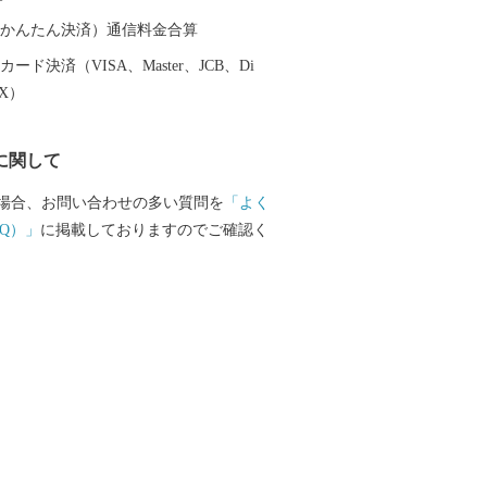
。 その発展を支えてきたのは、女性の活
据えイノベーションを繰り広げてきた市
（auかんたん決済）通信料金合算
人ひとりが主役になれる地域風土にあり
ード決済（VISA、Master、JCB、Di
鯖江市が50年後、100年後と将来にわた
EX）
確保し、持続可能なまちづくりを進め、
残さない」社会の実現を目指し、「持続
に関して
デル"めがねのまちさばえ"」の確立のた
採択された国際目標「SDGs」の理念に賛
場合、お問い合わせの多い質問を
「よく
経済界、市民団体、大学等と協働で一丸
Q）」
に掲載しておりますのでご確認く
客様からいただいた個人情
が責任をもって管理し、関係法令で定め
除き、第三者に譲渡したり、提供したり
ざいません。 なお、お客様からいただい
、商品の発送、事務連絡、いただいたふ
使い道に関する報告、鯖江市が主催・出
と納税関連イベント情報の提供及び鯖江
納税に関する情報提供のために使用させ
その手段として、電子メールの配信やパ