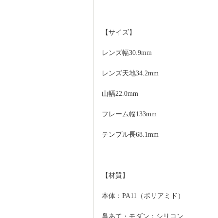
【サイズ】
レンズ幅30.9mm
レンズ天地34.2mm
山幅22.0mm
フレーム幅133mm
テンプル長68.1mm
【材質】
本体：PA11（ポリアミド）
鼻あて・モダン：シリコン