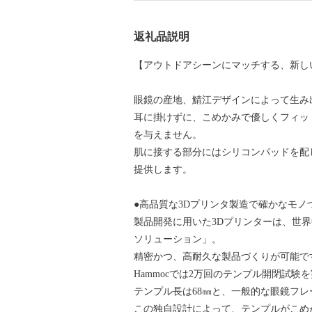
返礼品説明
【アウトドアシーンにマッチする、新しい
眼鏡の産地、鯖江デザインによって生み
耳に掛けずに、こめかみで優しくフィッ
を与えません。
肌に接する部分にはシリコンパッドを配
提供します。
●高品質な3Dプリンタ製造で確かなモノ
製品開発に用いた3Dプリンターは、世界中で実
ソリューション」。
精密かつ、高耐久な製品づくりが可能で
Hammocでは2万回のテンプル開閉試
テンプル長は68㎜と、一般的な眼鏡フ
この独自設計によって、テンプルがこめ