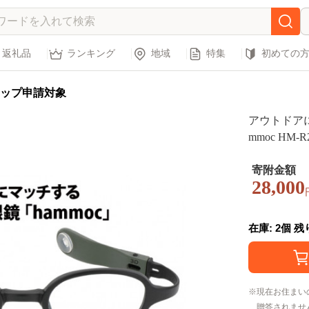
返礼品
ランキング
地域
特集
初めての
ップ申請対象
アウトドアに
寄附金額
28,000
在庫: 2個 
現在お住まい
贈答されませ