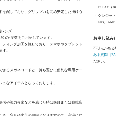
きたまちです
躍、時代を見
au PAY
ドを配しており、グリップ力を高め安定した掛け心
民性、市民一
クレジットカ
ます。 今後、
ners、AM
って成長力を
眼レンズ
「誰一人取り
、+2.50 の4度数をご用意しています。
お申し込み
可能な地域モ
ーティング加工を施しており、スマホやタブレット
めに、国連で
不明点がある
ます。
同し、市民や
ある質問（FA
となって取り組みます。 お
ださい。
報は、鯖江市
できるメガネコードと、持ち運びに便利な専用ケー
られた場合を
することはご
シュなアイテムとなっております。
た個人情報は
るさと納税の
展するふるさ
快感や視力異常などを感じた時は医師または眼鏡店
市のふるさと
ていただき、
ため、変形や火災の原因となりますので、高温にな