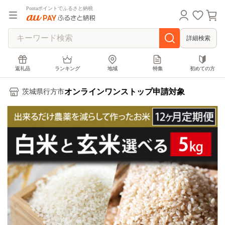
Pontaポイントでふるさと納税
詳細検索
返礼品
ランキング
地域
特集
初めての方
オンラインワンストップ申請対象
茨城県行方市