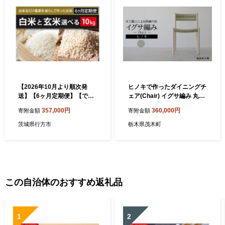
【2026年10月より順次発
ヒノキで作ったダイニングチ
送】【6ヶ月定期便】【でき
ェア(Chair) イグサ編み 丸山
るだけ農薬を減らして作った
木工所 | 椅子 いす チェアー
357,000円
360,000円
寄附金額
寄附金額
お米】令和8年産こしひかり
家具 木工 無垢 無垢材 ヒノキ
10kg(白米または玄米)｜米
檜 檜木 桧 国産ヒノキ 国産
茨城県行方市
栃木県茂木町
こしひかり 新米 定期便(BI-8
栃木県 茂木町
4)
この自治体のおすすめ返礼品
1
2