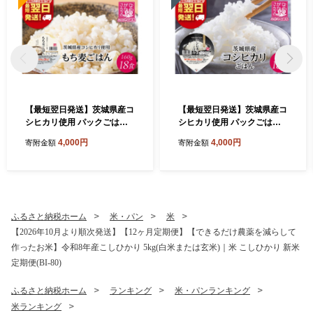
【最短翌日発送】茨城県産コ
【最短翌日発送】茨城県産コ
シヒカリ使用 パックごはん
シヒカリ使用 パックごはん
(もち麦) 160g×18食｜コシヒ
(白米) 160g×18食｜コシヒカ
4,000円
4,000円
寄附金額
寄附金額
カリ こしひかり もち麦 パッ
リ こしひかり 白米 パックご
クご飯 パックごはん 備蓄 防
飯 パックごはん 備蓄 防災 簡
災 簡単 最短翌日 スピード発
単 最短翌日 スピード発送 茨
送 茨城県 行方市(HE-5)
城県 行方市(HE-4)
ふるさと納税ホーム
米・パン
米
【2026年10月より順次発送】【12ヶ月定期便】【できるだけ農薬を減らして
作ったお米】令和8年産こしひかり 5kg(白米または玄米)｜米 こしひかり 新米
定期便(BI-80)
ふるさと納税ホーム
ランキング
米・パンランキング
米ランキング