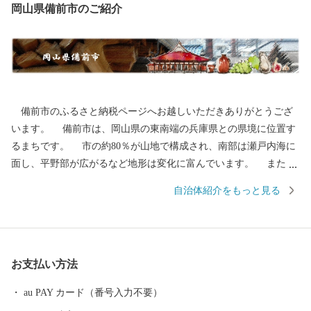
岡山県備前市のご紹介
備前市のふるさと納税ページへお越しいただきありがとうござ
います。 備前市は、岡山県の東南端の兵庫県との県境に位置す
るまちです。 市の約80％が山地で構成され、南部は瀬戸内海に
面し、平野部が広がるなど地形は変化に富んでいます。 また、
豊かな自然環境に恵まれているとともに、温暖な気候と自然災害
自治体紹介をもっと見る
の少なさを兼ね備えた過ごしやすい環境にあります。 耐火物製
造業を中心とする産業を育成した結果、備前市は工業都市として
大きく発展を遂げた一方で、長い歴史の中で培われてきた「備前
焼」や江戸時代から学びの精神を伝え続ける「旧閑谷学校」など
お支払い方法
の伝統文化や歴史的遺産が数多く残る文化都市としての側面をあ
わせ持った地域です。 【平成27年】旧閑谷学校などを構成文化財
au PAY カード（番号入力不要）
に「近世日本の教育遺産群－学ぶ心・礼節の本源－」として日本