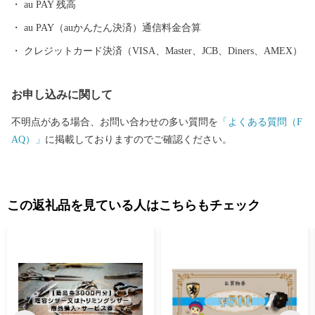
au PAY 残高
遺産に認定されました。 【平成29年】備前焼（備前市）が、越前
焼（福井県越前町）、瀬戸焼（愛知県瀬戸市）、常滑焼（愛知県
au PAY（auかんたん決済）通信料金合算
常滑市）、信楽焼（滋賀県甲賀市）、丹波立杭焼（兵庫県篠山
クレジットカード決済（VISA、Master、JCB、Diners、AMEX）
市）とともに、日本六古窯として連携して日本遺産に認定されま
した。
お申し込みに関して
不明点がある場合、お問い合わせの多い質問を
「よくある質問（F
AQ）」
に掲載しておりますのでご確認ください。
この返礼品を見ている人はこちらもチェック