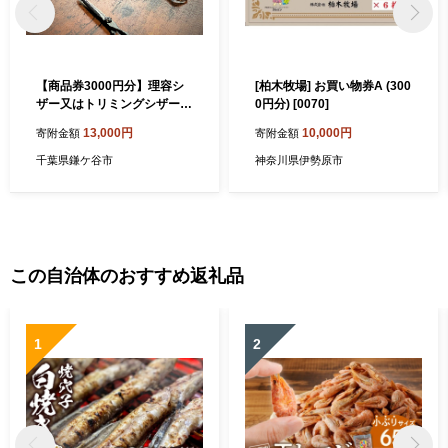
【商品券3000円分】理容シ
[柏木牧場] お買い物券A (300
ザー又はトリミングシザーの
0円分) [0070]
商品購入・サービス券
13,000円
10,000円
寄附金額
寄附金額
千葉県鎌ケ谷市
神奈川県伊勢原市
この自治体のおすすめ返礼品
1
2