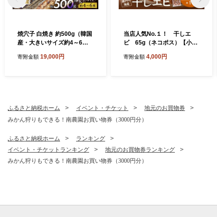
焼穴子 白焼き 約500g（韓国
当店人気No.１！ 干しエ
産・大きいサイズ約4～6
ビ 65g（ネコポス）【小ぶ
本）【あなご 焼穴子 韓国産
り かき揚げ えび 海老 グルメ
19,000円
4,000円
寄附金額
寄附金額
海 海産物 穴子丼 炭火焼 香ば
パリパリ 海鮮珍味 特産品 干
しい ふっくら ジューシー】
しえび 干し海老 】
ふるさと納税ホーム
イベント・チケット
地元のお買物券
みかん狩りもできる！南農園お買い物券（3000円分）
ふるさと納税ホーム
ランキング
イベント・チケットランキング
地元のお買物券ランキング
みかん狩りもできる！南農園お買い物券（3000円分）